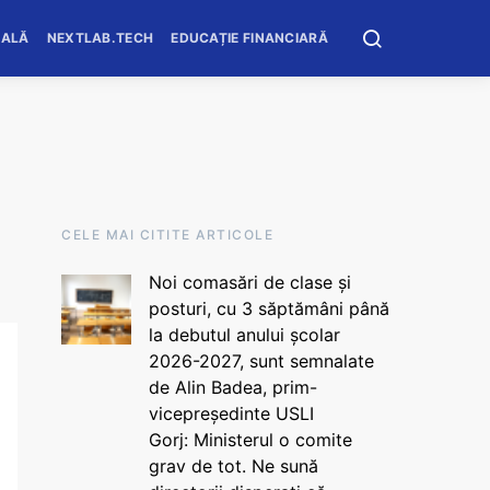
OALĂ
NEXTLAB.TECH
EDUCAȚIE FINANCIARĂ
CELE MAI CITITE ARTICOLE
Noi comasări de clase și
posturi, cu 3 săptămâni până
la debutul anului școlar
2026-2027, sunt semnalate
de Alin Badea, prim-
vicepreședinte USLI
Gorj: Ministerul o comite
grav de tot. Ne sună