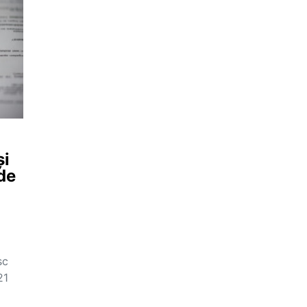
și
de
sc
21