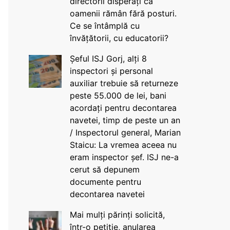
directorii disperați că
oamenii rămân fără posturi.
Ce se întâmplă cu
învățătorii, cu educatorii?
Șeful ISJ Gorj, alți 8
inspectori și personal
auxiliar trebuie să returneze
peste 55.000 de lei, bani
acordați pentru decontarea
navetei, timp de peste un an
/ Inspectorul general, Marian
Staicu: La vremea aceea nu
eram inspector șef. ISJ ne-a
cerut să depunem
documente pentru
decontarea navetei
Mai mulți părinți solicită,
într-o petiție, anularea