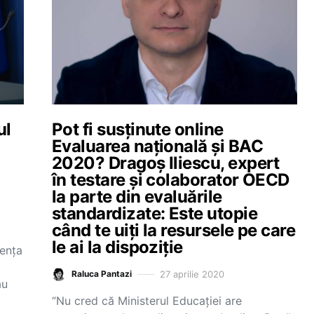
ul
Pot fi susținute online
Evaluarea națională și BAC
2020? Dragoș Iliescu, expert
în testare și colaborator OECD
la parte din evaluările
standardizate: Este utopie
când te uiți la resursele pe care
le ai la dispoziție
zența
27 aprilie 2020
Raluca Pantazi
au
“Nu cred că Ministerul Educației are