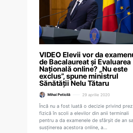
VIDEO Elevii vor da examen
de Bacalaureat și Evaluarea
Națională online? „Nu este
exclus”, spune ministrul
Sănătății Nelu Tătaru
29 aprilie 2020
Mihai Peticilă
Încă nu a fost luată o decizie privind pre
fizică în scoli a elevilor din anii terminali
pentru a da examenele de sfârșit de an s
susținerea acestora online, a…