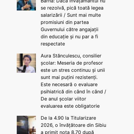
Barna: Dacă învățământul nu
se rezolvă, pică toată legea
salarizării / Sunt mai multe
promisiuni din partea
Guvernului către angajații
din educație și nu par a fi
respectate
Aura Stănculescu, consilier
școlar: Meseria de profesor
este un stres continuu și unii
sunt mai puțini rezistenți.
Este necesară o evaluare
psihiatrică din când în când /
De anul școlar viitor
evaluarea este obligatorie
De la 4.90 la Titularizare
2026, o învățătoare din Sibiu
a primit nota 8.70 după