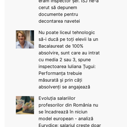
eram inspector șef. ISJ ne-a
cerut să depunem
documente pentru
decontarea navetei
Nu poate liceul tehnologic
să-i ducă pe toți elevii la un
Bacalaureat de 100%
absolvire, sunt care au intrat
cu media 2 sau 3, spune
inspectoarea Iuliana Țugui:
Performanța trebuie
măsurată și prin câți
absolvenți se angajează
Evoluția salariilor
profesorilor din România nu
se încadrează în niciun
model european - analiză
Eurydice: salariul crește doar