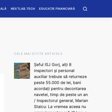
OALĂ
NEXTLAB.TECH
EDUCAȚIE FINANCIARĂ
CELE MAI CITITE ARTICOLE
Șeful ISJ Gorj, alți 8
inspectori și personal
auxiliar trebuie să returneze
peste 55.000 de lei, bani
acordați pentru decontarea
navetei, timp de peste un an
/ Inspectorul general, Marian
Staicu: La vremea aceea nu