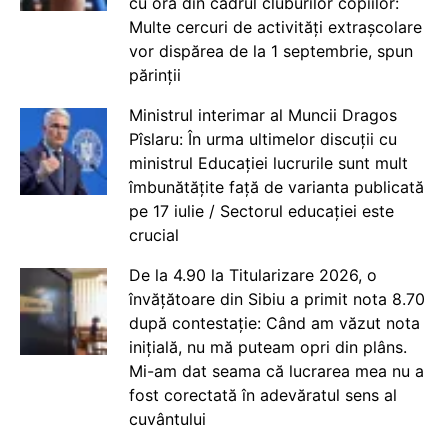
cu ora din cadrul cluburilor copiilor:
Multe cercuri de activități extrașcolare
vor dispărea de la 1 septembrie, spun
părinții
Ministrul interimar al Muncii Dragos
Pîslaru: În urma ultimelor discuții cu
ministrul Educației lucrurile sunt mult
îmbunătățite față de varianta publicată
pe 17 iulie / Sectorul educației este
crucial
De la 4.90 la Titularizare 2026, o
învățătoare din Sibiu a primit nota 8.70
după contestație: Când am văzut nota
inițială, nu mă puteam opri din plâns.
Mi-am dat seama că lucrarea mea nu a
fost corectată în adevăratul sens al
cuvântului