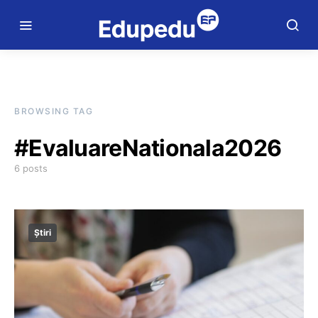
BROWSING TAG
#EvaluareNationala2026
6 posts
Știri