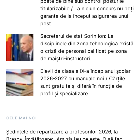
poate de bine sub control posturile
titularizabile / La niciun concurs nu poți
garanta de la început asigurarea unui
post
Secretarul de stat Sorin Ion: La
disciplinele din zona tehnologică există
o criză de personal calificat pe zona
de maiștri-instructori
Elevii de clasa a IX-a încep anul școlar
2026-2027 cu manuale noi / Cărțile
sunt gratuite și diferă în funcție de
profil și specializare
CELE MAI NOI
Ședințele de repartizare a profesorilor 2026, la
Brașov. Învățătoare: „Am zis iau ce este. O să fac