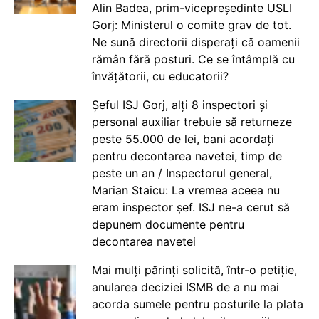
Alin Badea, prim-vicepreședinte USLI
Gorj: Ministerul o comite grav de tot.
Ne sună directorii disperați că oamenii
rămân fără posturi. Ce se întâmplă cu
învățătorii, cu educatorii?
Șeful ISJ Gorj, alți 8 inspectori și
personal auxiliar trebuie să returneze
peste 55.000 de lei, bani acordați
pentru decontarea navetei, timp de
peste un an / Inspectorul general,
Marian Staicu: La vremea aceea nu
eram inspector șef. ISJ ne-a cerut să
depunem documente pentru
decontarea navetei
Mai mulți părinți solicită, într-o petiție,
anularea deciziei ISMB de a nu mai
acorda sumele pentru posturile la plata