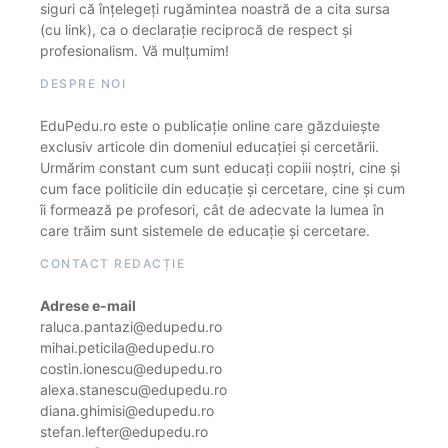
siguri că înțelegeți rugămintea noastră de a cita sursa
(cu link), ca o declarație reciprocă de respect și
profesionalism. Vă mulțumim!
DESPRE NOI
EduPedu.ro este o publicație online care găzduiește
exclusiv articole din domeniul educației și cercetării.
Urmărim constant cum sunt educați copiii noștri, cine și
cum face politicile din educație și cercetare, cine și cum
îi formează pe profesori, cât de adecvate la lumea în
care trăim sunt sistemele de educație și cercetare.
CONTACT REDACȚIE
Adrese e-mail
raluca.pantazi@edupedu.ro
mihai.peticila@edupedu.ro
costin.ionescu@edupedu.ro
alexa.stanescu@edupedu.ro
diana.ghimisi@edupedu.ro
stefan.lefter@edupedu.ro