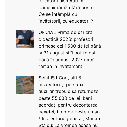
directorii disperați că
oamenii rămân fără posturi.
Ce se întâmplă cu
învățătorii, cu educatorii?
OFICIAL Prima de carieră
didactică 2026: profesorii
primesc cei 1.500 de lei până
la 31 august și îi pot folosi
până în august 2027 dacă
rămân în învățământ
Șeful ISJ Gorj, alți 8
inspectori și personal
auxiliar trebuie să returneze
peste 55.000 de lei, bani
acordați pentru decontarea
navetei, timp de peste un an
/ Inspectorul general, Marian
Staicu: La vremea aceea nu