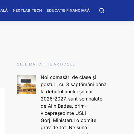
OALĂ
NEXTLAB.TECH
EDUCAȚIE FINANCIARĂ
CELE MAI CITITE ARTICOLE
Noi comasări de clase și
posturi, cu 3 săptămâni până
la debutul anului școlar
2026-2027, sunt semnalate
de Alin Badea, prim-
vicepreședinte USLI
Gorj: Ministerul o comite
grav de tot. Ne sună