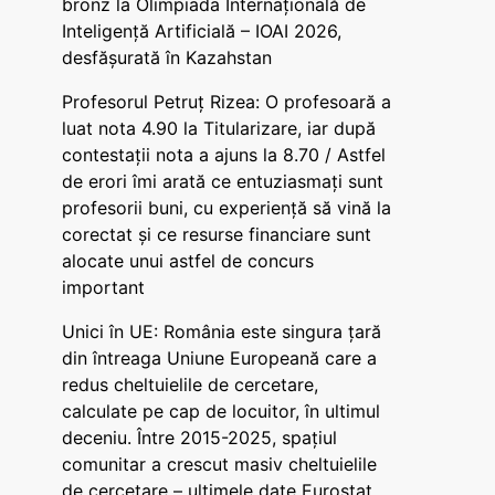
bronz la Olimpiada Internațională de
Inteligență Artificială – IOAI 2026,
desfășurată în Kazahstan
Profesorul Petruț Rizea: O profesoară a
luat nota 4.90 la Titularizare, iar după
contestații nota a ajuns la 8.70 / Astfel
de erori îmi arată ce entuziasmați sunt
profesorii buni, cu experiență să vină la
corectat și ce resurse financiare sunt
alocate unui astfel de concurs
important
Unici în UE: România este singura țară
din întreaga Uniune Europeană care a
redus cheltuielile de cercetare,
calculate pe cap de locuitor, în ultimul
deceniu. Între 2015-2025, spațiul
comunitar a crescut masiv cheltuielile
de cercetare – ultimele date Eurostat