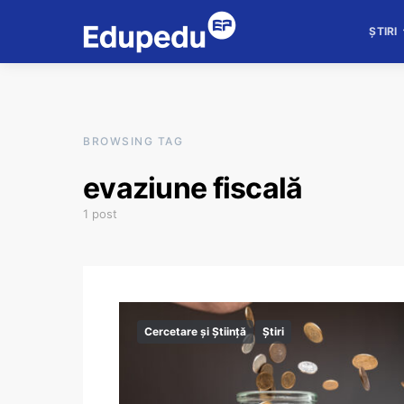
ȘTIRI
BROWSING TAG
evaziune fiscală
1 post
Cercetare și Știință
Știri