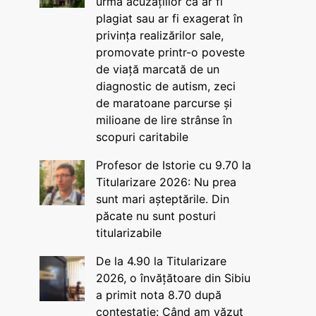
urma acuzațiilor că ar fi
plagiat sau ar fi exagerat în
privința realizărilor sale,
promovate printr-o poveste
de viață marcată de un
diagnostic de autism, zeci
de maratoane parcurse și
milioane de lire strânse în
scopuri caritabile
Profesor de Istorie cu 9.70 la
Titularizare 2026: Nu prea
sunt mari așteptările. Din
păcate nu sunt posturi
titularizabile
De la 4.90 la Titularizare
2026, o învățătoare din Sibiu
a primit nota 8.70 după
contestație: Când am văzut