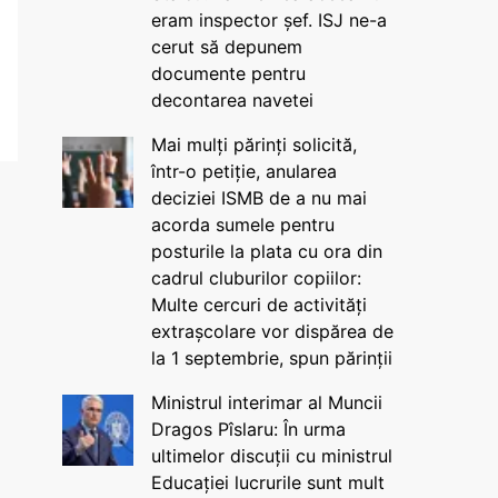
eram inspector șef. ISJ ne-a
cerut să depunem
documente pentru
decontarea navetei
Mai mulți părinți solicită,
într-o petiție, anularea
deciziei ISMB de a nu mai
acorda sumele pentru
posturile la plata cu ora din
cadrul cluburilor copiilor:
Multe cercuri de activități
extrașcolare vor dispărea de
la 1 septembrie, spun părinții
Ministrul interimar al Muncii
Dragos Pîslaru: În urma
ultimelor discuții cu ministrul
Educației lucrurile sunt mult