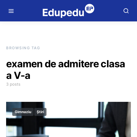
BROWSING TAG
examen de admitere clasa
a V-a
3 posts
Gimnaziu
Știri