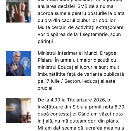
anularea deciziei ISMB de a nu mai
acorda sumele pentru posturile la plata
cu ora din cadrul cluburilor copiilor:
Multe cercuri de activități extrașcolare
vor dispărea de la 1 septembrie, spun
părinții
Ministrul interimar al Muncii Dragos
Pîslaru: În urma ultimelor discuții cu
ministrul Educației lucrurile sunt mult
îmbunătățite față de varianta publicată
pe 17 iulie / Sectorul educației este
crucial
De la 4.90 la Titularizare 2026, o
învățătoare din Sibiu a primit nota 8.70
după contestație: Când am văzut nota
inițială, nu mă puteam opri din plâns.
Mi-am dat seama că lucrarea mea nu a