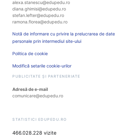
alexa.stanescu@edupedu.ro
diana.ghimisi@edupedu.ro
stefan.lefter@edupedu.ro
ramona.florea@edupedu.ro
Notă de informare cu privire la prelucrarea de date
personale prin intermediul site-ului
Politica de cookie
Modifică setarile cookie-urilor
PUBLICITATE ȘI PARTENERIATE
Adresă de e-mail
comunicare@edupedu.ro
STATISTICI EDUPEDU.RO
466.028.228 vizite