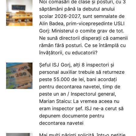
Noi comasări de clase și posturi, cu 3
săptămâni până la debutul anului
școlar 2026-2027, sunt semnalate de
Alin Badea, prim-vicepreședinte USLI
Gorj: Ministerul o comite grav de tot.
Ne sună directorii disperați că oamenii
rămân fără posturi. Ce se întâmplă cu
învățătorii, cu educatorii?
Șeful ISJ Gorj, alți 8 inspectori și
personal auxiliar trebuie să returneze
peste 55.000 de lei, bani acordați
pentru decontarea navetei, timp de
peste un an / Inspectorul general,
Marian Staicu: La vremea aceea nu
eram inspector șef. ISJ ne-a cerut să
depunem documente pentru
decontarea navetei
Mai mulți părinți solicită, într-o petiție,