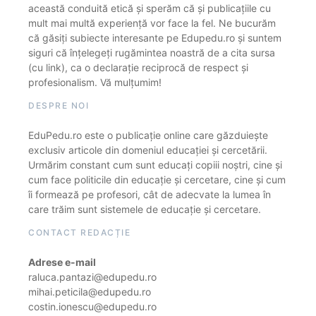
această conduită etică și sperăm că și publicațiile cu
mult mai multă experiență vor face la fel. Ne bucurăm
că găsiți subiecte interesante pe Edupedu.ro și suntem
siguri că înțelegeți rugămintea noastră de a cita sursa
(cu link), ca o declarație reciprocă de respect și
profesionalism. Vă mulțumim!
DESPRE NOI
EduPedu.ro este o publicație online care găzduiește
exclusiv articole din domeniul educației și cercetării.
Urmărim constant cum sunt educați copiii noștri, cine și
cum face politicile din educație și cercetare, cine și cum
îi formează pe profesori, cât de adecvate la lumea în
care trăim sunt sistemele de educație și cercetare.
CONTACT REDACȚIE
Adrese e-mail
raluca.pantazi@edupedu.ro
mihai.peticila@edupedu.ro
costin.ionescu@edupedu.ro