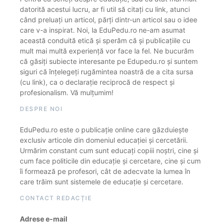
datorită acestui lucru, ar fi util să citați cu link, atunci
când preluați un articol, părți dintr-un articol sau o idee
care v-a inspirat. Noi, la EduPedu.ro ne-am asumat
această conduită etică și sperăm că și publicațiile cu
mult mai multă experiență vor face la fel. Ne bucurăm
că găsiți subiecte interesante pe Edupedu.ro și suntem
siguri că înțelegeți rugămintea noastră de a cita sursa
(cu link), ca o declarație reciprocă de respect și
profesionalism. Vă mulțumim!
DESPRE NOI
EduPedu.ro este o publicație online care găzduiește
exclusiv articole din domeniul educației și cercetării.
Urmărim constant cum sunt educați copiii noștri, cine și
cum face politicile din educație și cercetare, cine și cum
îi formează pe profesori, cât de adecvate la lumea în
care trăim sunt sistemele de educație și cercetare.
CONTACT REDACȚIE
Adrese e-mail