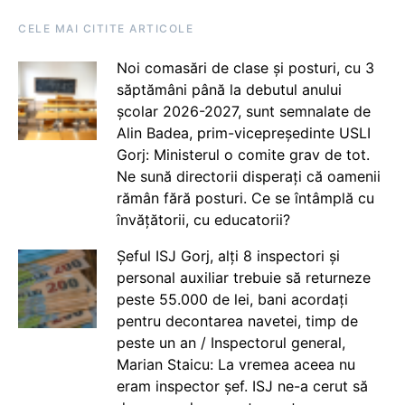
CELE MAI CITITE ARTICOLE
Noi comasări de clase și posturi, cu 3
săptămâni până la debutul anului
școlar 2026-2027, sunt semnalate de
Alin Badea, prim-vicepreședinte USLI
Gorj: Ministerul o comite grav de tot.
Ne sună directorii disperați că oamenii
rămân fără posturi. Ce se întâmplă cu
învățătorii, cu educatorii?
Șeful ISJ Gorj, alți 8 inspectori și
personal auxiliar trebuie să returneze
peste 55.000 de lei, bani acordați
pentru decontarea navetei, timp de
peste un an / Inspectorul general,
Marian Staicu: La vremea aceea nu
eram inspector șef. ISJ ne-a cerut să