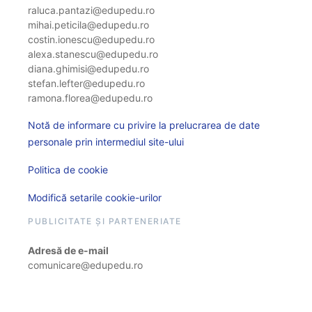
raluca.pantazi@edupedu.ro
mihai.peticila@edupedu.ro
costin.ionescu@edupedu.ro
alexa.stanescu@edupedu.ro
diana.ghimisi@edupedu.ro
stefan.lefter@edupedu.ro
ramona.florea@edupedu.ro
Notă de informare cu privire la prelucrarea de date
personale prin intermediul site-ului
Politica de cookie
Modifică setarile cookie-urilor
PUBLICITATE ȘI PARTENERIATE
Adresă de e-mail
comunicare@edupedu.ro