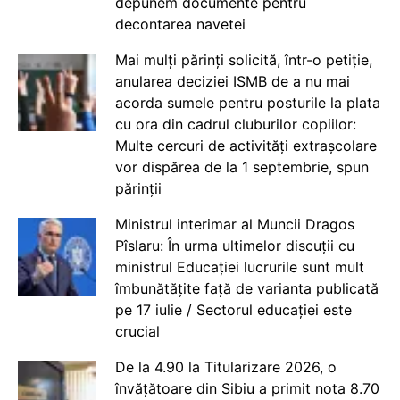
depunem documente pentru
decontarea navetei
Mai mulți părinți solicită, într-o petiție,
anularea deciziei ISMB de a nu mai
acorda sumele pentru posturile la plata
cu ora din cadrul cluburilor copiilor:
Multe cercuri de activități extrașcolare
vor dispărea de la 1 septembrie, spun
părinții
Ministrul interimar al Muncii Dragos
Pîslaru: În urma ultimelor discuții cu
ministrul Educației lucrurile sunt mult
îmbunătățite față de varianta publicată
pe 17 iulie / Sectorul educației este
crucial
De la 4.90 la Titularizare 2026, o
învățătoare din Sibiu a primit nota 8.70