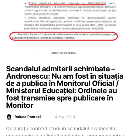
Scandalul admiterii schimbate –
Andronescu: Nu am fost în situația
de a publica în Monitorul Oficial /
Ministerul Educației: Ordinele au
fost transmise spre publicare în
Monitor
14 mai 2019
Raluca Pantazi
Declarații contradictorii în scandalul examenelor
vocaționale și de limbă amânate și apoi menținute a