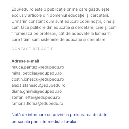
EduPedu.ro este o publicație online care găzduiește
exclusiv articole din domeniul educației și cercetării.
Urmărim constant cum sunt educați copiii noștri, cine și
cum face politicile din educație și cercetare, cine și cum
îi formează pe profesori, cât de adecvate la lumea în
care trăim sunt sistemele de educație și cercetare.
CONTACT REDACȚIE
Adrese e-mail
raluca.pantazi@edupedu.ro
mihai.peticila@edupedu.ro
costin.ionescu@edupedu.ro
alexa.stanescu@edupedu.ro
diana.ghimisi@edupedu.ro
stefan.lefter@edupedu.ro
ramona.florea@edupedu.ro
Notă de informare cu privire la prelucrarea de date
personale prin intermediul site-ului