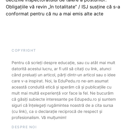
Obligațiile vă revin „în totalitate” / ISJ susține că s-a
conformat pentru că nu a mai emis alte acte
COPYRIGHT
Pentru că scrieți despre educație, sau cu atât mai mult
datorită acestui lucru, ar fi util să citați cu link, atunci
când preluați un articol, părți dintr-un articol sau o idee
care v-a inspirat. Noi, la EduPedu.ro ne-am asumat
această conduită etică și sperăm că și publicațiile cu
mult mai multă experiență vor face la fel. Ne bucurăm
că găsiți subiecte interesante pe Edupedu.ro și suntem
siguri că înțelegeți rugămintea noastră de a cita sursa
(cu link), ca o declarație reciprocă de respect și
profesionalism. Vă mulțumim!
DESPRE NOI