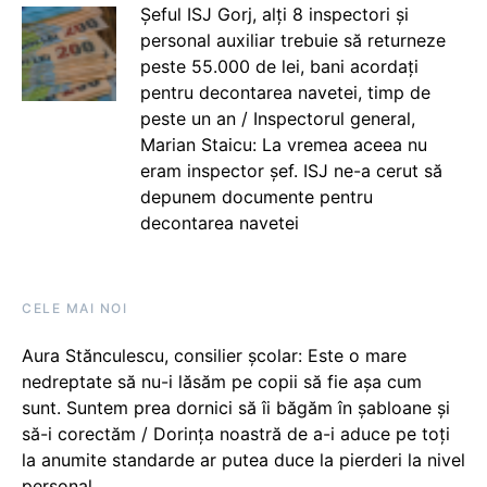
Șeful ISJ Gorj, alți 8 inspectori și
personal auxiliar trebuie să returneze
peste 55.000 de lei, bani acordați
pentru decontarea navetei, timp de
peste un an / Inspectorul general,
Marian Staicu: La vremea aceea nu
eram inspector șef. ISJ ne-a cerut să
depunem documente pentru
decontarea navetei
CELE MAI NOI
Aura Stănculescu, consilier școlar: Este o mare
nedreptate să nu-i lăsăm pe copii să fie așa cum
sunt. Suntem prea dornici să îi băgăm în șabloane și
să-i corectăm / Dorința noastră de a-i aduce pe toți
la anumite standarde ar putea duce la pierderi la nivel
personal