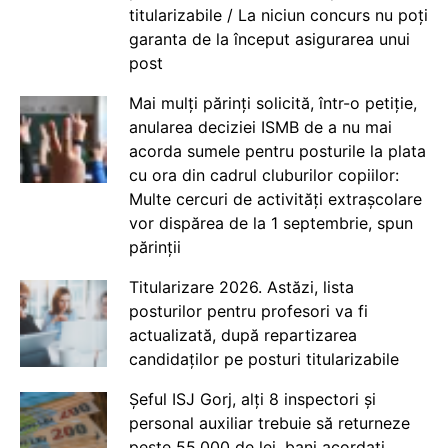
titularizabile / La niciun concurs nu poți
garanta de la început asigurarea unui
post
Mai mulți părinți solicită, într-o petiție,
anularea deciziei ISMB de a nu mai
acorda sumele pentru posturile la plata
cu ora din cadrul cluburilor copiilor:
Multe cercuri de activități extrașcolare
vor dispărea de la 1 septembrie, spun
părinții
Titularizare 2026. Astăzi, lista
posturilor pentru profesori va fi
actualizată, după repartizarea
candidaților pe posturi titularizabile
Șeful ISJ Gorj, alți 8 inspectori și
personal auxiliar trebuie să returneze
peste 55.000 de lei, bani acordați