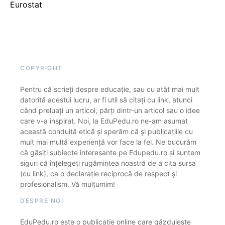
Eurostat
COPYRIGHT
Pentru că scrieți despre educație, sau cu atât mai mult
datorită acestui lucru, ar fi util să citați cu link, atunci
când preluați un articol, părți dintr-un articol sau o idee
care v-a inspirat. Noi, la EduPedu.ro ne-am asumat
această conduită etică și sperăm că și publicațiile cu
mult mai multă experiență vor face la fel. Ne bucurăm
că găsiți subiecte interesante pe Edupedu.ro și suntem
siguri că înțelegeți rugămintea noastră de a cita sursa
(cu link), ca o declarație reciprocă de respect și
profesionalism. Vă mulțumim!
DESPRE NOI
EduPedu.ro este o publicație online care găzduiește