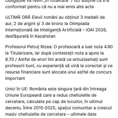
Obligațiile vă revin „în totalitate” / ISJ susține că s-a
conformat pentru că nu a mai emis alte acte
ULTIMĂ ORĂ Elevii români au obținut 3 medalii de
aur, 2 de argint și 3 de bronz la Olimpiada
Internațională de Inteligență Artificială – IOAI 2026,
desfășurată în Kazahstan
Profesorul Petruț Rizea: O profesoară a luat nota 4.90
la Titularizare, iar după contestații nota a ajuns la
8.70 / Astfel de erori îmi arată ce entuziasmați sunt
profesorii buni, cu experiență să vină la corectat și ce
resurse financiare sunt alocate unui astfel de concurs
important
Unici în UE: România este singura țară din întreaga
Uniune Europeană care a redus cheltuielile de
cercetare, calculate pe cap de locuitor, în ultimul
deceniu. Între 2015-2025, spațiul comunitar a crescut
masiv cheltuielile de cercetare – ultimele date