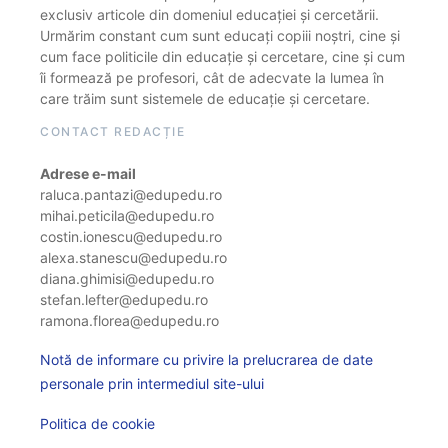
exclusiv articole din domeniul educației și cercetării.
Urmărim constant cum sunt educați copiii noștri, cine și
cum face politicile din educație și cercetare, cine și cum
îi formează pe profesori, cât de adecvate la lumea în
care trăim sunt sistemele de educație și cercetare.
CONTACT REDACȚIE
Adrese e-mail
raluca.pantazi@edupedu.ro
mihai.peticila@edupedu.ro
costin.ionescu@edupedu.ro
alexa.stanescu@edupedu.ro
diana.ghimisi@edupedu.ro
stefan.lefter@edupedu.ro
ramona.florea@edupedu.ro
Notă de informare cu privire la prelucrarea de date
personale prin intermediul site-ului
Politica de cookie