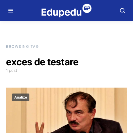
BROWSING TAG
exces de testare
1 post
Analize