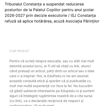
Tribunalul Constanța a suspendat reducerea
posturilor de la Palatul Copiilor pentru anul școlar
2026-2027 prin decizie executorie / ISJ Constanța
refuză să aplice hotărârea, acuză Asociația Părinților
COPYRIGHT
Pentru că scrieți despre educație, sau cu atât mai mult
datorită acestui lucru, ar fi util să citați cu link, atunci
când preluați un articol, părți dintr-un articol sau o idee
care v-a inspirat. Noi, la EduPedu.ro ne-am asumat
această conduită etică și sperăm că și publicațiile cu
mult mai multă experiență vor face la fel. Ne bucurăm
că găsiți subiecte interesante pe Edupedu.ro și suntem
siguri că înțelegeți rugămintea noastră de a cita sursa
(cu link), ca o declarație reciprocă de respect și
profesionalism. Vă mulțumim!