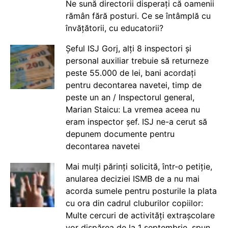
Ne sună directorii disperați că oamenii
rămân fără posturi. Ce se întâmplă cu
învățătorii, cu educatorii?
Șeful ISJ Gorj, alți 8 inspectori și
personal auxiliar trebuie să returneze
peste 55.000 de lei, bani acordați
pentru decontarea navetei, timp de
peste un an / Inspectorul general,
Marian Staicu: La vremea aceea nu
eram inspector șef. ISJ ne-a cerut să
depunem documente pentru
decontarea navetei
Mai mulți părinți solicită, într-o petiție,
anularea deciziei ISMB de a nu mai
acorda sumele pentru posturile la plata
cu ora din cadrul cluburilor copiilor:
Multe cercuri de activități extrașcolare
vor dispărea de la 1 septembrie, spun