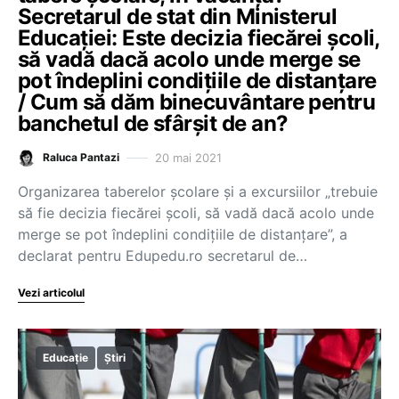
Secretarul de stat din Ministerul
Educației: Este decizia fiecărei școli,
să vadă dacă acolo unde merge se
pot îndeplini condițiile de distanțare
/ Cum să dăm binecuvântare pentru
banchetul de sfârșit de an?
20 mai 2021
Raluca Pantazi
Organizarea taberelor școlare și a excursiilor „trebuie
să fie decizia fiecărei școli, să vadă dacă acolo unde
merge se pot îndeplini condițiile de distanțare”, a
declarat pentru Edupedu.ro secretarul de…
Vezi articolul
Educație
Știri