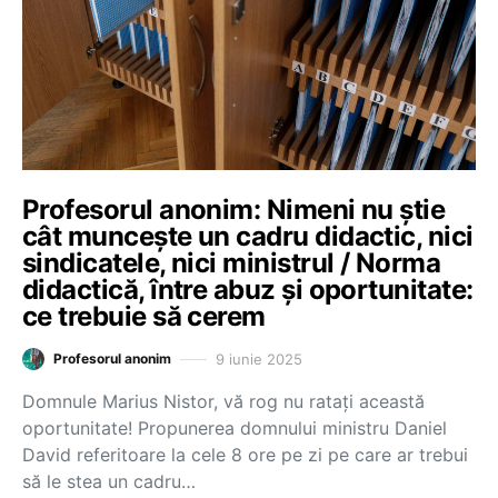
Profesorul anonim: Nimeni nu știe
cât muncește un cadru didactic, nici
sindicatele, nici ministrul / Norma
didactică, între abuz și oportunitate:
ce trebuie să cerem
9 iunie 2025
Profesorul anonim
Domnule Marius Nistor, vă rog nu ratați această
oportunitate! Propunerea domnului ministru Daniel
David referitoare la cele 8 ore pe zi pe care ar trebui
să le stea un cadru…