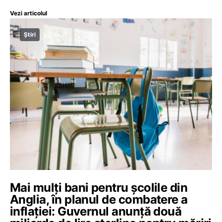
Vezi articolul
Știri
Mai mulți bani pentru școlile din
Anglia, în planul de combatere a
inflației: Guvernul anunță două