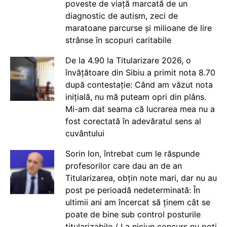
poveste de viață marcată de un
diagnostic de autism, zeci de
maratoane parcurse și milioane de lire
strânse în scopuri caritabile
De la 4.90 la Titularizare 2026, o
învățătoare din Sibiu a primit nota 8.70
după contestație: Când am văzut nota
inițială, nu mă puteam opri din plâns.
Mi-am dat seama că lucrarea mea nu a
fost corectată în adevăratul sens al
cuvântului
Sorin Ion, întrebat cum le răspunde
profesorilor care dau an de an
Titularizarea, obțin note mari, dar nu au
post pe perioadă nedeterminată: În
ultimii ani am încercat să ținem cât se
poate de bine sub control posturile
titularizabile / La niciun concurs nu poți