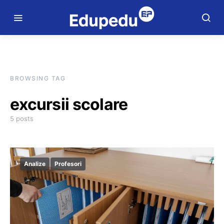
BROWSING TAG
excursii scolare
5 posts
Analize
Profesori