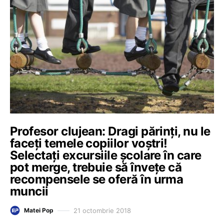
Profesor clujean: Dragi părinţi, nu le
faceţi temele copiilor voştri!
Selectaţi excursiile şcolare în care
pot merge, trebuie să înveţe că
recompensele se oferă în urma
muncii
21 octombrie 2018
Matei Pop