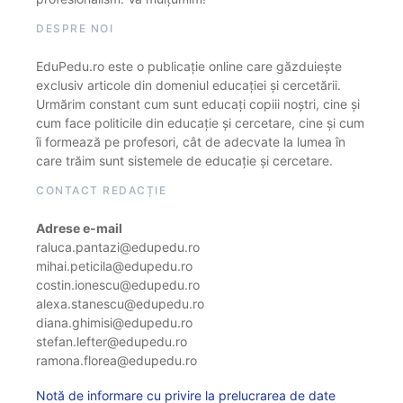
DESPRE NOI
EduPedu.ro este o publicație online care găzduiește
exclusiv articole din domeniul educației și cercetării.
Urmărim constant cum sunt educați copiii noștri, cine și
cum face politicile din educație și cercetare, cine și cum
îi formează pe profesori, cât de adecvate la lumea în
care trăim sunt sistemele de educație și cercetare.
CONTACT REDACȚIE
Adrese e-mail
raluca.pantazi@edupedu.ro
mihai.peticila@edupedu.ro
costin.ionescu@edupedu.ro
alexa.stanescu@edupedu.ro
diana.ghimisi@edupedu.ro
stefan.lefter@edupedu.ro
ramona.florea@edupedu.ro
Notă de informare cu privire la prelucrarea de date