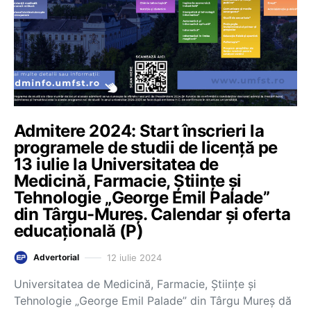
Admitere 2024: Start înscrieri la
programele de studii de licență pe
13 iulie la Universitatea de
Medicină, Farmacie, Științe și
Tehnologie „George Emil Palade”
din Târgu-Mureș. Calendar și oferta
educațională (P)
12 iulie 2024
Advertorial
Universitatea de Medicină, Farmacie, Științe și
Tehnologie „George Emil Palade” din Târgu Mureș dă