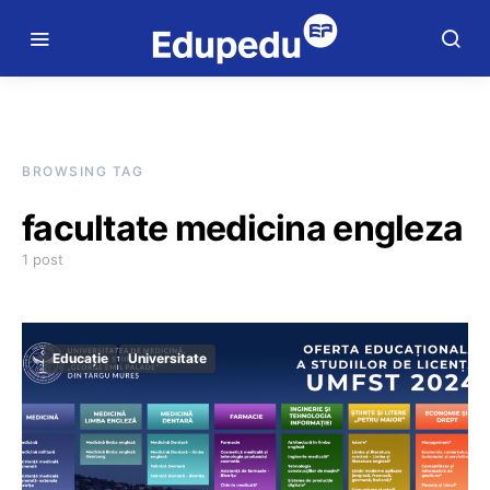
BROWSING TAG
facultate medicina engleza
1 post
Educație
Universitate