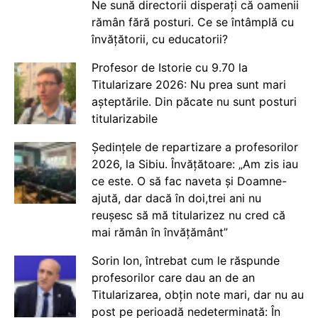
Ne sună directorii disperați că oamenii
rămân fără posturi. Ce se întâmplă cu
învățătorii, cu educatorii?
Profesor de Istorie cu 9.70 la
Titularizare 2026: Nu prea sunt mari
așteptările. Din păcate nu sunt posturi
titularizabile
Ședințele de repartizare a profesorilor
2026, la Sibiu. Învățătoare: „Am zis iau
ce este. O să fac naveta și Doamne-
ajută, dar dacă în doi,trei ani nu
reușesc să mă titularizez nu cred că
mai rămân în învățământ”
Sorin Ion, întrebat cum le răspunde
profesorilor care dau an de an
Titularizarea, obțin note mari, dar nu au
post pe perioadă nedeterminată: În