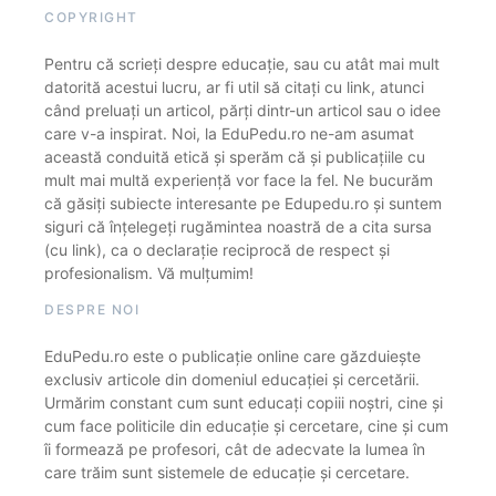
COPYRIGHT
Pentru că scrieți despre educație, sau cu atât mai mult
datorită acestui lucru, ar fi util să citați cu link, atunci
când preluați un articol, părți dintr-un articol sau o idee
care v-a inspirat. Noi, la EduPedu.ro ne-am asumat
această conduită etică și sperăm că și publicațiile cu
mult mai multă experiență vor face la fel. Ne bucurăm
că găsiți subiecte interesante pe Edupedu.ro și suntem
siguri că înțelegeți rugămintea noastră de a cita sursa
(cu link), ca o declarație reciprocă de respect și
profesionalism. Vă mulțumim!
DESPRE NOI
EduPedu.ro este o publicație online care găzduiește
exclusiv articole din domeniul educației și cercetării.
Urmărim constant cum sunt educați copiii noștri, cine și
cum face politicile din educație și cercetare, cine și cum
îi formează pe profesori, cât de adecvate la lumea în
care trăim sunt sistemele de educație și cercetare.