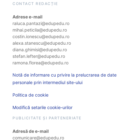
CONTACT REDACȚIE
Adrese e-mail
raluca.pantazi@edupedu.ro
mihai.peticila@edupedu.ro
costin.ionescu@edupedu.ro
alexa.stanescu@edupedu.ro
diana.ghimisi@edupedu.ro
stefan.lefter@edupedu.ro
ramona.florea@edupedu.ro
Notă de informare cu privire la prelucrarea de date
personale prin intermediul site-ului
Politica de cookie
Modifică setarile cookie-urilor
PUBLICITATE ȘI PARTENERIATE
Adresă de e-mail
comunicare@edupedu.ro