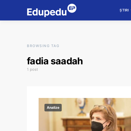
ȘTIRI
BROWSING TAG
fadia saadah
1 post
Analize