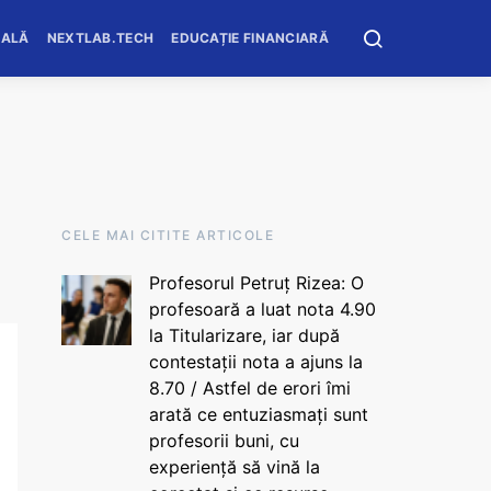
OALĂ
NEXTLAB.TECH
EDUCAȚIE FINANCIARĂ
CELE MAI CITITE ARTICOLE
Profesorul Petruț Rizea: O
profesoară a luat nota 4.90
la Titularizare, iar după
contestații nota a ajuns la
8.70 / Astfel de erori îmi
arată ce entuziasmați sunt
profesorii buni, cu
experiență să vină la