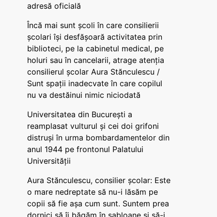
adresă oficială
Încă mai sunt școli în care consilierii
școlari își desfășoară activitatea prin
biblioteci, pe la cabinetul medical, pe
holuri sau în cancelarii, atrage atenția
consilierul școlar Aura Stănculescu /
Sunt spații inadecvate în care copilul
nu va destăinui nimic niciodată
Universitatea din București a
reamplasat vulturul și cei doi grifoni
distruși în urma bombardamentelor din
anul 1944 pe frontonul Palatului
Universității
Aura Stănculescu, consilier școlar: Este
o mare nedreptate să nu-i lăsăm pe
copii să fie așa cum sunt. Suntem prea
dornici să îi băgăm în șabloane și să-i