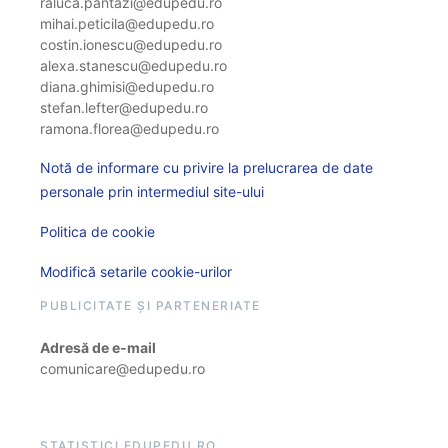
raluca.pantazi@edupedu.ro
mihai.peticila@edupedu.ro
costin.ionescu@edupedu.ro
alexa.stanescu@edupedu.ro
diana.ghimisi@edupedu.ro
stefan.lefter@edupedu.ro
ramona.florea@edupedu.ro
Notă de informare cu privire la prelucrarea de date
personale prin intermediul site-ului
Politica de cookie
Modifică setarile cookie-urilor
PUBLICITATE ȘI PARTENERIATE
Adresă de e-mail
comunicare@edupedu.ro
STATISTICI EDUPEDU.RO