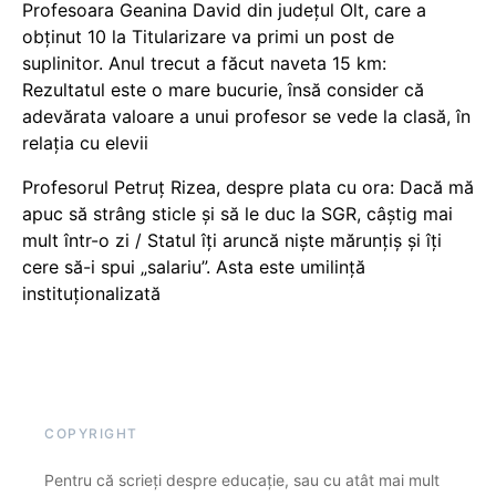
Profesoara Geanina David din județul Olt, care a
obținut 10 la Titularizare va primi un post de
suplinitor. Anul trecut a făcut naveta 15 km:
Rezultatul este o mare bucurie, însă consider că
adevărata valoare a unui profesor se vede la clasă, în
relația cu elevii
Profesorul Petruț Rizea, despre plata cu ora: Dacă mă
apuc să strâng sticle și să le duc la SGR, câștig mai
mult într-o zi / Statul îți aruncă niște mărunțiș și îți
cere să-i spui „salariu”. Asta este umilință
instituționalizată
COPYRIGHT
Pentru că scrieți despre educație, sau cu atât mai mult