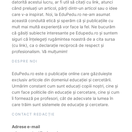
datorită acestui lucru, ar fi util să citați cu link, atunci
când preluați un articol, părți dintr-un articol sau o idee
care v-a inspirat. Noi, la EduPedu.ro ne-am asumat
această conduită etică și sperăm că și publicațiile cu
mult mai multă experiență vor face la fel. Ne bucurăm
că găsiți subiecte interesante pe Edupedu.ro și suntem
siguri că înțelegeți rugămintea noastră de a cita sursa
(cu link), ca o declarație reciprocă de respect și
profesionalism. Vă mulțumim!
DESPRE NOI
EduPedu.ro este o publicație online care găzduiește
exclusiv articole din domeniul educației și cercetării.
Urmărim constant cum sunt educați copiii noștri, cine și
cum face politicile din educație și cercetare, cine și cum
îi formează pe profesori, cât de adecvate la lumea în
care trăim sunt sistemele de educație și cercetare.
CONTACT REDACȚIE
Adrese e-mail