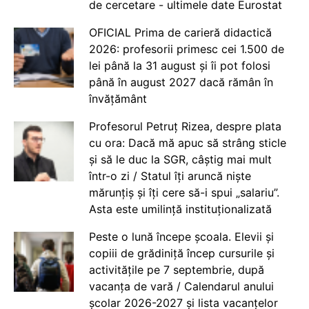
de cercetare - ultimele date Eurostat
OFICIAL Prima de carieră didactică
2026: profesorii primesc cei 1.500 de
lei până la 31 august și îi pot folosi
până în august 2027 dacă rămân în
învățământ
Profesorul Petruț Rizea, despre plata
cu ora: Dacă mă apuc să strâng sticle
și să le duc la SGR, câștig mai mult
într-o zi / Statul îți aruncă niște
mărunțiș și îți cere să-i spui „salariu”.
Asta este umilință instituționalizată
Peste o lună începe școala. Elevii și
copiii de grădiniță încep cursurile și
activitățile pe 7 septembrie, după
vacanța de vară / Calendarul anului
școlar 2026-2027 și lista vacanțelor