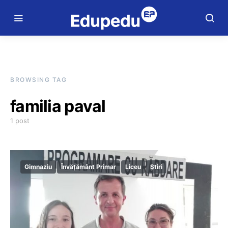
BROWSING TAG
familia paval
1 post
Gimnaziu
Învățământ Primar
Liceu
Știri