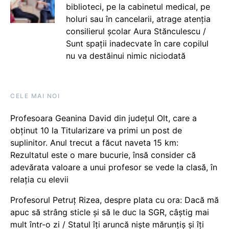
biblioteci, pe la cabinetul medical, pe
holuri sau în cancelarii, atrage atenția
consilierul școlar Aura Stănculescu /
Sunt spații inadecvate în care copilul
nu va destăinui nimic niciodată
CELE MAI NOI
Profesoara Geanina David din județul Olt, care a
obținut 10 la Titularizare va primi un post de
suplinitor. Anul trecut a făcut naveta 15 km:
Rezultatul este o mare bucurie, însă consider că
adevărata valoare a unui profesor se vede la clasă, în
relația cu elevii
Profesorul Petruț Rizea, despre plata cu ora: Dacă mă
apuc să strâng sticle și să le duc la SGR, câștig mai
mult într-o zi / Statul îți aruncă niște mărunțiș și îți