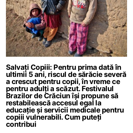
Salvați Copiii: Pentru prima dată în
ultimii 5 ani, riscul de sărăcie severă
a crescut pentru copii, în vreme ce
pentru adulți a scăzut. Festivalul
Brazilor de Crăciun își propune să
restabilească accesul egal la
educație și servicii medicale pentru
copiii vulnerabili. Cum puteți
contribui