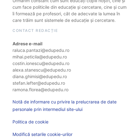
Urmărim constant cum sunt educați copiii noștri, cine și
cum face politicile din educație și cercetare, cine și cum
îi formează pe profesori, cât de adecvate la lumea în
care trăim sunt sistemele de educație și cercetare.
CONTACT REDACȚIE
Adrese e-mail
raluca.pantazi@edupedu.ro
mihai.peticila@edupedu.ro
costin.ionescu@edupedu.ro
alexa.stanescu@edupedu.ro
diana.ghimisi@edupedu.ro
stefan.lefter@edupedu.ro
ramona.florea@edupedu.ro
Notă de informare cu privire la prelucrarea de date
personale prin intermediul site-ului
Politica de cookie
Modifică setarile cookie-urilor