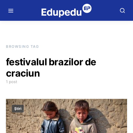
BROWSING TAG
festivalul brazilor de
craciun
1 post
Știri