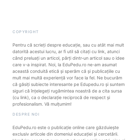
COPYRIGHT
Pentru că scrieți despre educație, sau cu atât mai mult
datorită acestui lucru, ar fi util să citați cu link, atunci
când preluați un articol, părți dintr-un articol sau o idee
care v-a inspirat. Noi, la EduPedu.ro ne-am asumat
această conduită etică și sperăm că și publicațiile cu
mult mai multă experiență vor face la fel. Ne bucurăm
că găsiți subiecte interesante pe Edupedu.ro și suntem
siguri că înțelegeți rugămintea noastră de a cita sursa
(cu link), ca o declarație reciprocă de respect și
profesionalism. Vă mulțumim!
DESPRE NOI
EduPedu.ro este o publicație online care găzduiește
exclusiv articole din domeniul educației și cercetării.