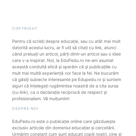
COPYRIGHT
Pentru că scrieți despre educație, sau cu atât mai mult
datorită acestui lucru, ar fi util să citați cu link, atunci
când preluați un articol, părți dintr-un articol sau o idee
care v-a inspirat. Noi, la EduPedu.ro ne-am asumat
această conduită etică și sperăm că și publicațiile cu
mult mai multă experiență vor face la fel. Ne bucurăm
că găsiți subiecte interesante pe Edupedu.ro și suntem
siguri că înțelegeți rugămintea noastră de a cita sursa
(cu link), ca o declarație reciprocă de respect și
profesionalism. Vă mulțumim!
DESPRE NOI
EduPedu.ro este o publicație online care găzduiește
exclusiv articole din domeniul educației și cercetării.
Urmărim constant cum sunt educați copiii noștri, cine și