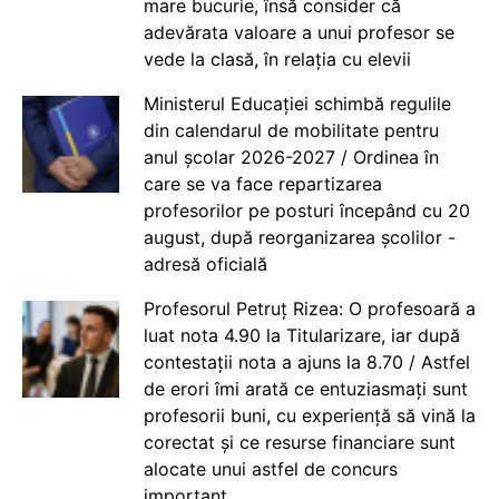
mare bucurie, însă consider că
adevărata valoare a unui profesor se
vede la clasă, în relația cu elevii
Ministerul Educației schimbă regulile
din calendarul de mobilitate pentru
anul școlar 2026-2027 / Ordinea în
care se va face repartizarea
profesorilor pe posturi începând cu 20
august, după reorganizarea școlilor -
adresă oficială
Profesorul Petruț Rizea: O profesoară a
luat nota 4.90 la Titularizare, iar după
contestații nota a ajuns la 8.70 / Astfel
de erori îmi arată ce entuziasmați sunt
profesorii buni, cu experiență să vină la
corectat și ce resurse financiare sunt
alocate unui astfel de concurs
important