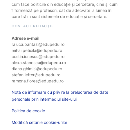
cum face politicile din educație și cercetare, cine și cum
îi formează pe profesori, cât de adecvate la lumea în
care trăim sunt sistemele de educație și cercetare.
CONTACT REDACȚIE
Adrese e-mail
raluca.pantazi@edupedu.ro
mihai.peticila@edupedu.ro
costin.ionescu@edupedu.ro
alexa.stanescu@edupedu.ro
diana.ghimisi@edupedu.ro
stefan.lefter@edupedu.ro
ramona.florea@edupedu.ro
Notă de informare cu privire la prelucrarea de date
personale prin intermediul site-ului
Politica de cookie
Modifică setarile cookie-urilor