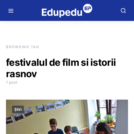
BROWSING TAG
festivalul de film si istorii
rasnov
1 post
Știri