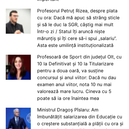
Profesorul Petruț Rizea, despre plata
cu ora: Dacă mă apuc să strâng sticle
și să le duc la SGR, câștig mai mult
într-o zi / Statul îți aruncă niște
mărunțiș și îți cere să-i spui „salariu”.
Asta este umilință instituționalizată
Profesoară de Sport din județul Olt, cu
10 la Definitivat și 10 la Titularizare
pentru a doua oară, va susține
concursul și anul viitor: Dacă nu dau
examen anul viitor, nota 10 nu mai
valorează mare lucru. Cineva cu 5
poate să ia ore înaintea mea
Ministrul Dragoș Pîslaru: Am
îmbunătățit salarizarea din Educație cu
o creștere substanțială a plății cu ora și