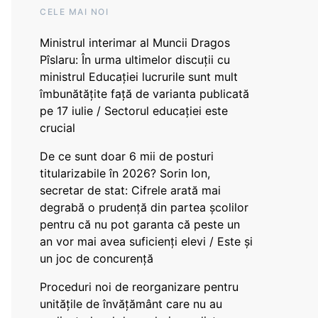
CELE MAI NOI
Ministrul interimar al Muncii Dragos
Pîslaru: În urma ultimelor discuții cu
ministrul Educației lucrurile sunt mult
îmbunătățite față de varianta publicată
pe 17 iulie / Sectorul educației este
crucial
De ce sunt doar 6 mii de posturi
titularizabile în 2026? Sorin Ion,
secretar de stat: Cifrele arată mai
degrabă o prudență din partea școlilor
pentru că nu pot garanta că peste un
an vor mai avea suficienți elevi / Este și
un joc de concurență
Proceduri noi de reorganizare pentru
unitățile de învățământ care nu au