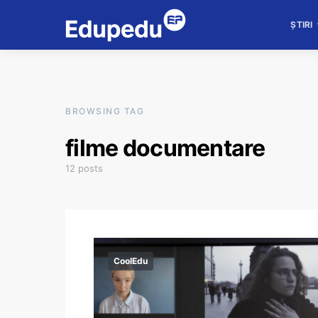
ȘTIRI
BROWSING TAG
filme documentare
12 posts
CoolEdu