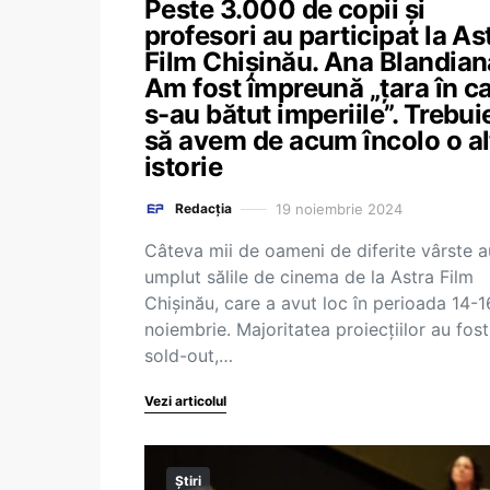
Peste 3.000 de copii și
profesori au participat la As
Film Chișinău. Ana Blandian
Am fost împreună „țara în c
s-au bătut imperiile”. Trebui
să avem de acum încolo o al
istorie
19 noiembrie 2024
Redacția
Câteva mii de oameni de diferite vârste a
umplut sălile de cinema de la Astra Film
Chișinău, care a avut loc în perioada 14-1
noiembrie. Majoritatea proiecțiilor au fost
sold-out,…
Vezi articolul
Știri