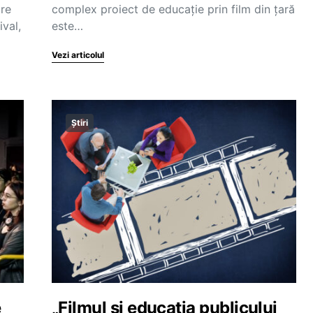
re
complex proiect de educație prin film din țară
ival,
este…
Vezi articolul
Știri
e
„Filmul și educația publicului