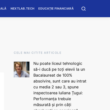
OALĂ
NEXTLAB.TECH
EDUCAȚIE FINANCIARĂ
CELE MAI CITITE ARTICOLE
Nu poate liceul tehnologic
să-i ducă pe toți elevii la un
Bacalaureat de 100%
absolvire, sunt care au intrat
cu media 2 sau 3, spune
inspectoarea Iuliana Țugui:
Performanța trebuie
măsurată și prin câți