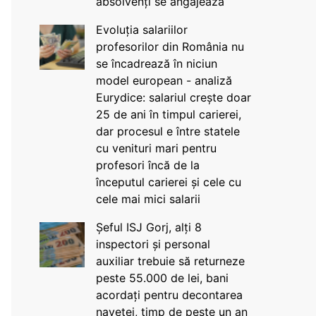
absolvenți se angajează
Evoluția salariilor
profesorilor din România nu
se încadrează în niciun
model european - analiză
Eurydice: salariul crește doar
25 de ani în timpul carierei,
dar procesul e între statele
cu venituri mari pentru
profesori încă de la
începutul carierei și cele cu
cele mai mici salarii
Șeful ISJ Gorj, alți 8
inspectori și personal
auxiliar trebuie să returneze
peste 55.000 de lei, bani
acordați pentru decontarea
navetei, timp de peste un an