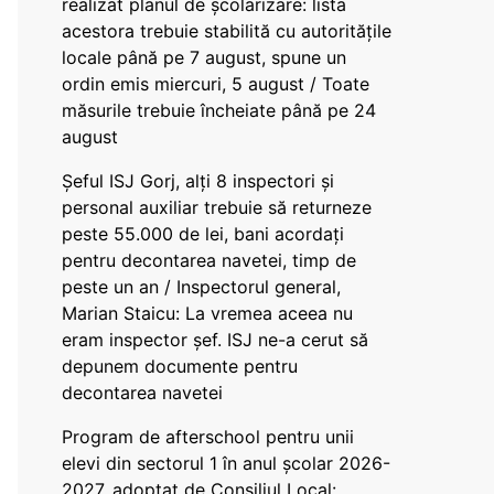
realizat planul de școlarizare: lista
acestora trebuie stabilită cu autoritățile
locale până pe 7 august, spune un
ordin emis miercuri, 5 august / Toate
măsurile trebuie încheiate până pe 24
august
Șeful ISJ Gorj, alți 8 inspectori și
personal auxiliar trebuie să returneze
peste 55.000 de lei, bani acordați
pentru decontarea navetei, timp de
peste un an / Inspectorul general,
Marian Staicu: La vremea aceea nu
eram inspector șef. ISJ ne-a cerut să
depunem documente pentru
decontarea navetei
Program de afterschool pentru unii
elevi din sectorul 1 în anul școlar 2026-
2027, adoptat de Consiliul Local: