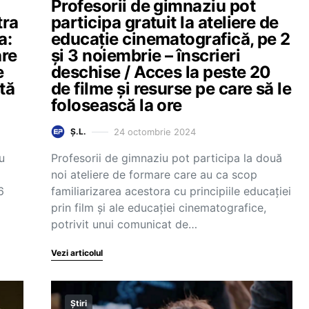
Profesorii de gimnaziu pot
tra
participa gratuit la ateliere de
a:
educație cinematografică, pe 2
are
și 3 noiembrie – înscrieri
e
deschise / Acces la peste 20
tă
de filme și resurse pe care să le
folosească la ore
24 octombrie 2024
Ș.L.
u
Profesorii de gimnaziu pot participa la două
noi ateliere de formare care au ca scop
6
familiarizarea acestora cu principiile educației
prin film și ale educației cinematografice,
potrivit unui comunicat de…
Vezi articolul
Știri