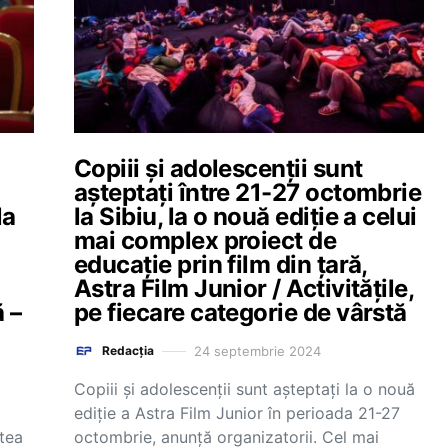
Copiii și adolescenții sunt
așteptați între 21-27 octombrie
la
la Sibiu, la o nouă ediție a celui
mai complex proiect de
educație prin film din țară,
Astra Film Junior / Activitățile,
 –
pe fiecare categorie de vârstă
24 septembrie 2024
Redacția
Copiii și adolescenții sunt așteptați la o nouă
ediție a Astra Film Junior în perioada 21-27
tea
octombrie, anunță organizatorii. Cel mai