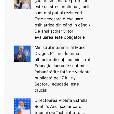
școlar: Meseria de profesor
este un stres continuu și unii
sunt mai puțini rezistenți.
Este necesară o evaluare
psihiatrică din când în când /
De anul școlar viitor
evaluarea este obligatorie
Ministrul interimar al Muncii
Dragos Pîslaru: În urma
ultimelor discuții cu ministrul
Educației lucrurile sunt mult
îmbunătățite față de varianta
publicată pe 17 iulie /
Sectorul educației este
crucial
Directoarea Violeta Estrella
Bontilă: Anul școlar care
tocmai s-a încheiat a fost,