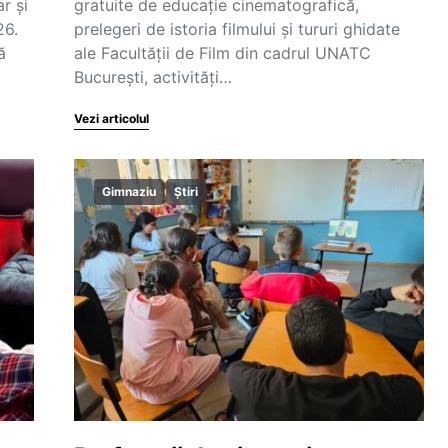
r și
gratuite de educație cinematografică,
26.
prelegeri de istoria filmului și tururi ghidate
ă
ale Facultății de Film din cadrul UNATC
București, activități…
Vezi articolul
Gimnaziu
Știri