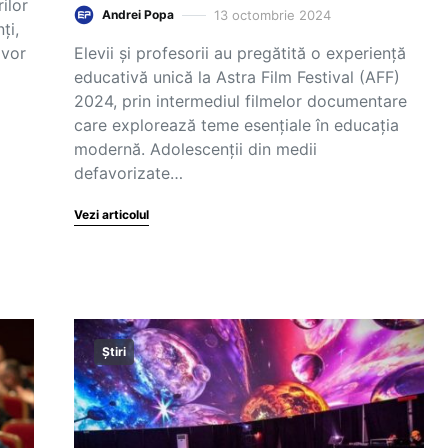
ilor
13 octombrie 2024
Andrei Popa
ți,
 vor
Elevii și profesorii au pregătită o experiență
educativă unică la Astra Film Festival (AFF)
2024, prin intermediul filmelor documentare
care explorează teme esențiale în educația
modernă. Adolescenții din medii
defavorizate…
Vezi articolul
Știri