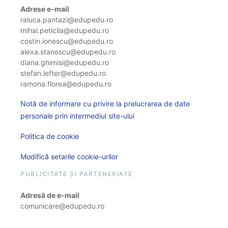
Adrese e-mail
raluca.pantazi@edupedu.ro
mihai.peticila@edupedu.ro
costin.ionescu@edupedu.ro
alexa.stanescu@edupedu.ro
diana.ghimisi@edupedu.ro
stefan.lefter@edupedu.ro
ramona.florea@edupedu.ro
Notă de informare cu privire la prelucrarea de date
personale prin intermediul site-ului
Politica de cookie
Modifică setarile cookie-urilor
PUBLICITATE ȘI PARTENERIATE
Adresă de e-mail
comunicare@edupedu.ro