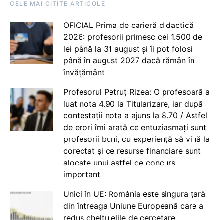
CELE MAI CITITE ARTICOLE
OFICIAL Prima de carieră didactică
2026: profesorii primesc cei 1.500 de
lei până la 31 august și îi pot folosi
până în august 2027 dacă rămân în
învățământ
Profesorul Petruț Rizea: O profesoară a
luat nota 4.90 la Titularizare, iar după
contestații nota a ajuns la 8.70 / Astfel
de erori îmi arată ce entuziasmați sunt
profesorii buni, cu experiență să vină la
corectat și ce resurse financiare sunt
alocate unui astfel de concurs
important
Unici în UE: România este singura țară
din întreaga Uniune Europeană care a
redus cheltuielile de cercetare,