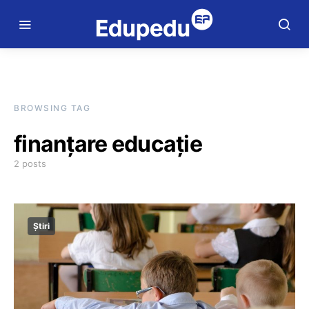
BROWSING TAG
finanțare educație
2 posts
Știri