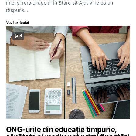
mici și rurale, apelul În Stare să Ajut vine ca un
răspuns…
Vezi articolul
Știri
ONG-urile din educație timpurie,