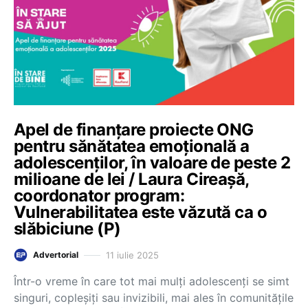
Apel de finanțare proiecte ONG
pentru sănătatea emoțională a
adolescenților, în valoare de peste 2
milioane de lei / Laura Cireașă,
coordonator program:
Vulnerabilitatea este văzută ca o
slăbiciune (P)
11 iulie 2025
Advertorial
Într-o vreme în care tot mai mulți adolescenți se simt
singuri, copleșiți sau invizibili, mai ales în comunitățile