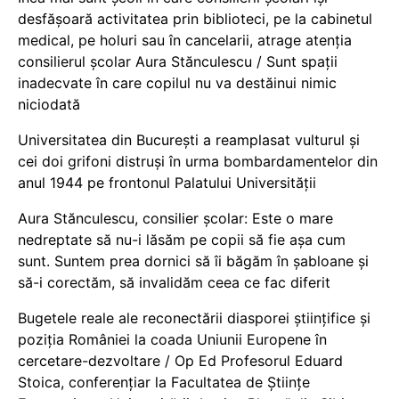
desfășoară activitatea prin biblioteci, pe la cabinetul
medical, pe holuri sau în cancelarii, atrage atenția
consilierul școlar Aura Stănculescu / Sunt spații
inadecvate în care copilul nu va destăinui nimic
niciodată
Universitatea din București a reamplasat vulturul și
cei doi grifoni distruși în urma bombardamentelor din
anul 1944 pe frontonul Palatului Universității
Aura Stănculescu, consilier școlar: Este o mare
nedreptate să nu-i lăsăm pe copii să fie așa cum
sunt. Suntem prea dornici să îi băgăm în șabloane și
să-i corectăm, să invalidăm ceea ce fac diferit
Bugetele reale ale reconectării diasporei științifice și
poziția României la coada Uniunii Europene în
cercetare-dezvoltare / Op Ed Profesorul Eduard
Stoica, conferențiar la Facultatea de Științe