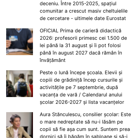
deceniu. Între 2015-2025, spațiul
comunitar a crescut masiv cheltuielile
de cercetare - ultimele date Eurostat
OFICIAL Prima de carieră didactică
2026: profesorii primesc cei 1.500 de
lei până la 31 august și îi pot folosi
până în august 2027 dacă rămân în
învățământ
Peste o lună începe școala. Elevii și
copiii de grădiniță încep cursurile și
activitățile pe 7 septembrie, după
vacanța de vară / Calendarul anului
școlar 2026-2027 și lista vacanțelor
Aura Stănculescu, consilier școlar: Este
o mare nedreptate să nu-i lăsăm pe
copii să fie așa cum sunt. Suntem prea
dornici să îi băgăm în șabloane și să-i