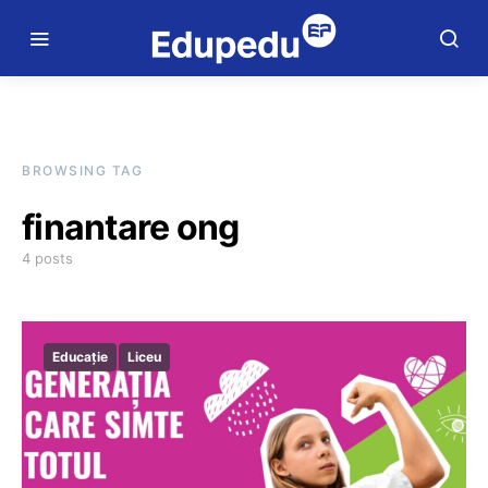
BROWSING TAG
finantare ong
4 posts
Educație
Liceu