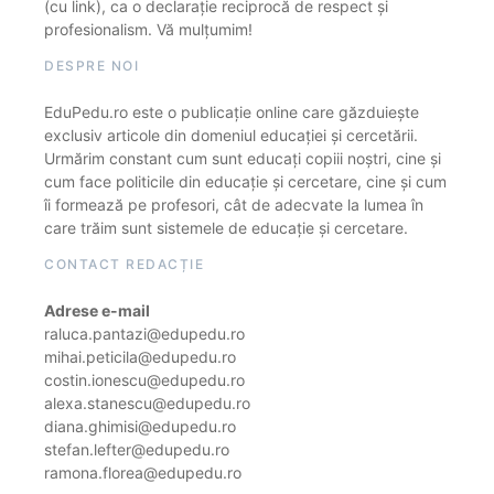
(cu link), ca o declarație reciprocă de respect și
profesionalism. Vă mulțumim!
DESPRE NOI
EduPedu.ro este o publicație online care găzduiește
exclusiv articole din domeniul educației și cercetării.
Urmărim constant cum sunt educați copiii noștri, cine și
cum face politicile din educație și cercetare, cine și cum
îi formează pe profesori, cât de adecvate la lumea în
care trăim sunt sistemele de educație și cercetare.
CONTACT REDACȚIE
Adrese e-mail
raluca.pantazi@edupedu.ro
mihai.peticila@edupedu.ro
costin.ionescu@edupedu.ro
alexa.stanescu@edupedu.ro
diana.ghimisi@edupedu.ro
stefan.lefter@edupedu.ro
ramona.florea@edupedu.ro