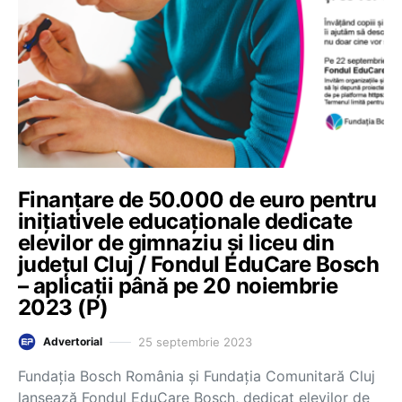
Finanțare de 50.000 de euro pentru
inițiativele educaționale dedicate
elevilor de gimnaziu și liceu din
județul Cluj / Fondul EduCare Bosch
– aplicații până pe 20 noiembrie
2023 (P)
25 septembrie 2023
Advertorial
Fundația Bosch România și Fundația Comunitară Cluj
lansează Fondul EduCare Bosch, dedicat elevilor de