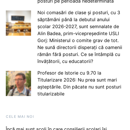
posturi pe perioadă nedeterminată
Noi comasări de clase și posturi, cu 3
săptămâni până la debutul anului
școlar 2026-2027, sunt semnalate de
Alin Badea, prim-vicepreședinte USLI
Gorj: Ministerul o comite grav de tot.
Ne sună directorii disperați că oamenii
rămân fără posturi. Ce se întâmplă cu
învățătorii, cu educatorii?
Profesor de Istorie cu 9.70 la
Titularizare 2026: Nu prea sunt mari
așteptările. Din păcate nu sunt posturi
titularizabile
CELE MAI NOI
Încă mai sunt școli în care consilierii școlari își