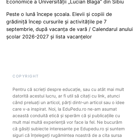
Economice a Universității „Lucian Blaga” din Sibiu
Peste o lună începe școala. Elevii și copiii de
grădiniță încep cursurile și activitățile pe 7
septembrie, după vacanța de vară / Calendarul anului
școlar 2026-2027 și lista vacanțelor
COPYRIGHT
Pentru că scrieți despre educație, sau cu atât mai mult
datorită acestui lucru, ar fi util să citați cu link, atunci
când preluați un articol, părți dintr-un articol sau o idee
care v-a inspirat. Noi, la EduPedu.ro ne-am asumat
această conduită etică și sperăm că și publicațiile cu
mult mai multă experiență vor face la fel. Ne bucurăm
că găsiți subiecte interesante pe Edupedu.ro și suntem
siguri că înțelegeți rugămintea noastră de a cita sursa