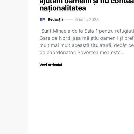
ajutăm oamenii și nu conte
naționalitatea
9 iunie 2023
Redacția
„Sunt Mihaela de la Sala 1 pentru refugiați
Gara de Nord, așa mă știu oamenii și pref
mult mai mult această titulatură, decât c
de coordonator. Povestea mea este…
Vezi articolul