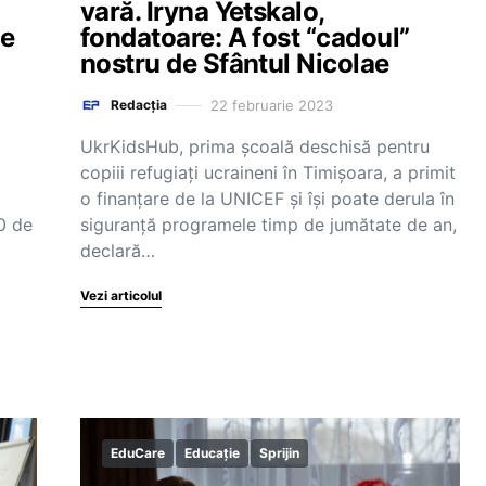
vară. Iryna Yetskalo,
le
fondatoare: A fost “cadoul”
nostru de Sfântul Nicolae
22 februarie 2023
Redacția
UkrKidsHub, prima școală deschisă pentru
copiii refugiați ucraineni în Timișoara, a primit
o finanțare de la UNICEF și își poate derula în
0 de
siguranță programele timp de jumătate de an,
declară…
Vezi articolul
EduCare
Educație
Sprijin