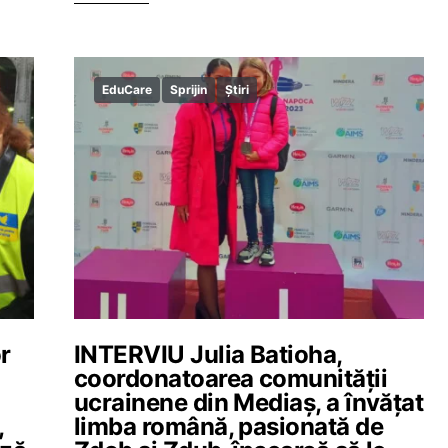
EduCare
Sprijin
Știri
r
INTERVIU Julia Batioha,
coordonatoarea comunității
ucrainene din Mediaș, a învățat
,
limba română, pasionată de