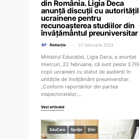
din România. Ligia Deca
anunță discuții cu autorități
ucrainene pentru
recunoașterea studiilor din
învățământul preuniversitar
22 februarie 2023
Redacția
Ministrul Educației, Ligia Deca, a anunțat
miercuri, 22 februarie, că sunt peste 3.70
copii ucraineni cu statut de audienți în
unitățile de învățământ preuniversitar:
„Conform raportărilor din partea
inspectoratelor,…
Vezi articolul
EduCare
Sprijin
Știri