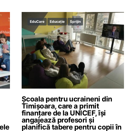
EduCare
Educație
Sprijin
Școala pentru ucraineni din
Timișoara, care a primit
finanțare de la UNICEF, își
angajează profesori și
țele
planifică tabere pentru copii în