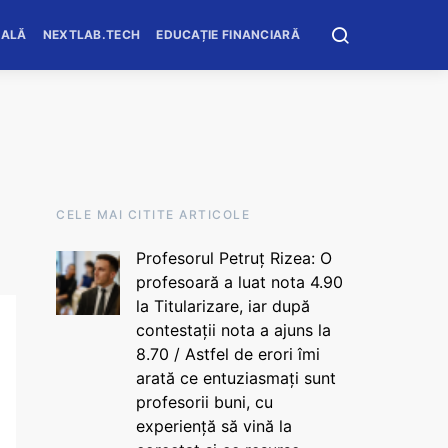
OALĂ
NEXTLAB.TECH
EDUCAȚIE FINANCIARĂ
CELE MAI CITITE ARTICOLE
Profesorul Petruț Rizea: O
profesoară a luat nota 4.90
la Titularizare, iar după
contestații nota a ajuns la
8.70 / Astfel de erori îmi
arată ce entuziasmați sunt
profesorii buni, cu
experiență să vină la