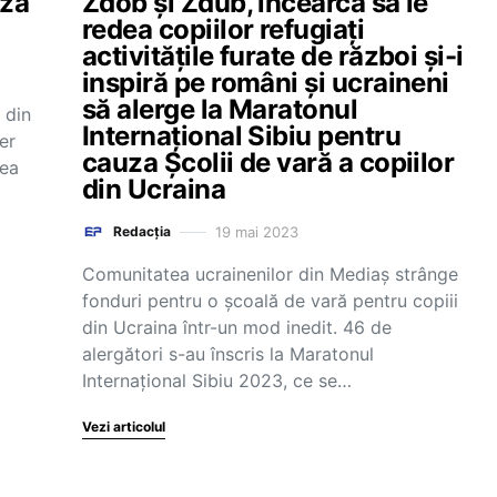
ază
Zdob și Zdub, încearcă să le
redea copiilor refugiați
activitățile furate de război și-i
inspiră pe români și ucraineni
să alerge la Maratonul
 din
Internațional Sibiu pentru
er
cauza Școlii de vară a copiilor
eea
din Ucraina
19 mai 2023
Redacția
Comunitatea ucrainenilor din Mediaș strânge
fonduri pentru o școală de vară pentru copiii
din Ucraina într-un mod inedit. 46 de
alergători s-au înscris la Maratonul
Internațional Sibiu 2023, ce se…
Vezi articolul