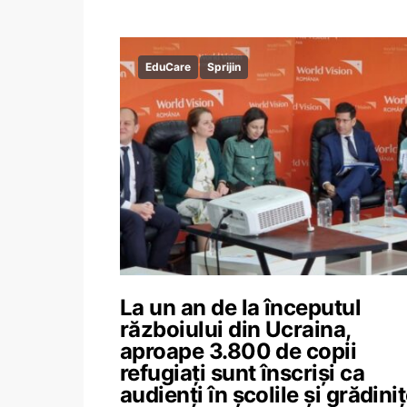
EduCare
Sprijin
La un an de la începutul
războiului din Ucraina,
aproape 3.800 de copii
refugiați sunt înscriși ca
audienți în școlile și grădini