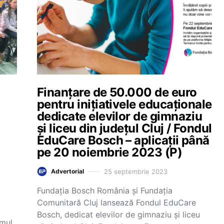
Finanțare de 50.000 de euro
pentru inițiativele educaționale
dedicate elevilor de gimnaziu
și liceu din județul Cluj / Fondul
EduCare Bosch – aplicații până
pe 20 noiembrie 2023 (P)
25 septembrie 2023
Advertorial
Fundația Bosch România și Fundația
Comunitară Cluj lansează Fondul EduCare
Bosch, dedicat elevilor de gimnaziu și liceu
emul