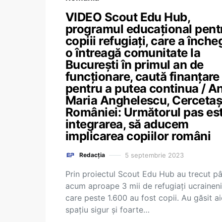
VIDEO Scout Edu Hub,
programul educațional pent
copiii refugiați, care a înche
o întreagă comunitate la
București în primul an de
funcționare, caută finanțare
pentru a putea continua / A
Maria Anghelescu, Cercetaș
României: Următorul pas es
integrarea, să aducem
implicarea copiilor români
5 septembrie 2023
Redacția
Prin proiectul Scout Edu Hub au trecut p
acum aproape 3 mii de refugiați ucraineni
care peste 1.600 au fost copii. Au găsit ai
spațiu sigur și foarte…