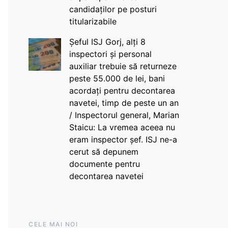
candidaților pe posturi
titularizabile
Șeful ISJ Gorj, alți 8
inspectori și personal
auxiliar trebuie să returneze
peste 55.000 de lei, bani
acordați pentru decontarea
navetei, timp de peste un an
/ Inspectorul general, Marian
Staicu: La vremea aceea nu
eram inspector șef. ISJ ne-a
cerut să depunem
documente pentru
decontarea navetei
CELE MAI NOI