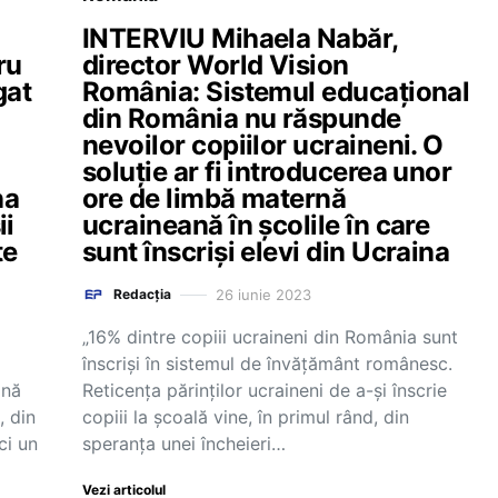
INTERVIU Mihaela Nabăr,
ru
director World Vision
gat
România: Sistemul educațional
din România nu răspunde
nevoilor copiilor ucraineni. O
soluție ar fi introducerea unor
na
ore de limbă maternă
ii
ucraineană în școlile în care
te
sunt înscriși elevi din Ucraina
26 iunie 2023
Redacția
„16% dintre copiii ucraineni din România sunt
înscrişi în sistemul de învăţământ românesc.
ână
Reticenţa părinților ucraineni de a-şi înscrie
, din
copiii la şcoală vine, în primul rând, din
ci un
speranţa unei încheieri…
Vezi articolul