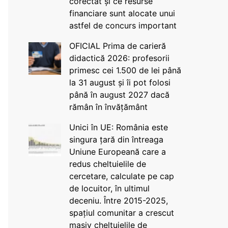
corectat și ce resurse
financiare sunt alocate unui
astfel de concurs important
OFICIAL Prima de carieră
didactică 2026: profesorii
primesc cei 1.500 de lei până
la 31 august și îi pot folosi
până în august 2027 dacă
rămân în învățământ
Unici în UE: România este
singura țară din întreaga
Uniune Europeană care a
redus cheltuielile de
cercetare, calculate pe cap
de locuitor, în ultimul
deceniu. Între 2015-2025,
spațiul comunitar a crescut
masiv cheltuielile de