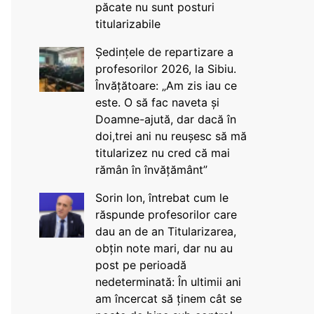
păcate nu sunt posturi
titularizabile
Ședințele de repartizare a
profesorilor 2026, la Sibiu.
Învățătoare: „Am zis iau ce
este. O să fac naveta și
Doamne-ajută, dar dacă în
doi,trei ani nu reușesc să mă
titularizez nu cred că mai
rămân în învățământ”
Sorin Ion, întrebat cum le
răspunde profesorilor care
dau an de an Titularizarea,
obțin note mari, dar nu au
post pe perioadă
nedeterminată: În ultimii ani
am încercat să ținem cât se