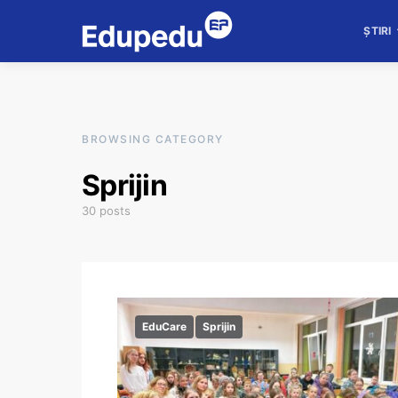
ȘTIRI
BROWSING CATEGORY
Sprijin
30 posts
EduCare
Sprijin