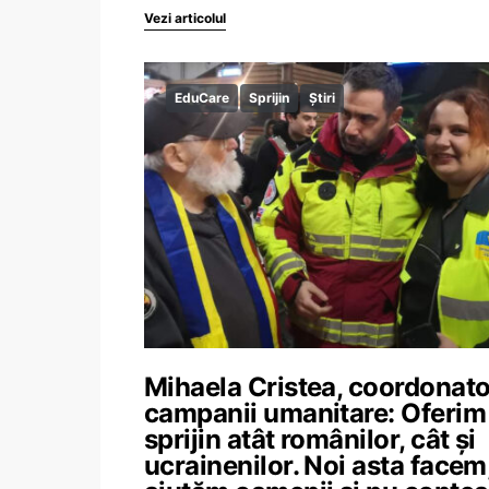
Vezi articolul
EduCare
Sprijin
Știri
Mihaela Cristea, coordonato
campanii umanitare: Oferim
sprijin atât românilor, cât și
ucrainenilor. Noi asta facem