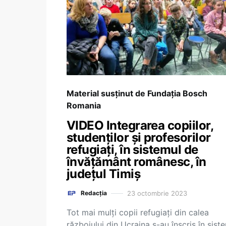
Material susținut de Fundația Bosch
Romania
VIDEO Integrarea copiilor,
studenților și profesorilor
refugiați, în sistemul de
învățământ românesc, în
județul Timiș
23 octombrie 2023
Redacția
Tot mai mulți copii refugiați din calea
războiului din Ucraina s-au înscris în sist