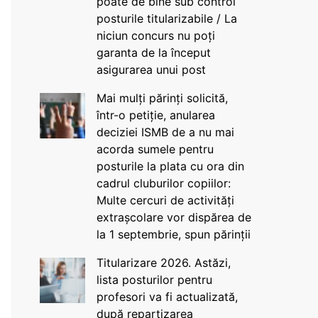
poate de bine sub control
posturile titularizabile / La
niciun concurs nu poți
garanta de la început
asigurarea unui post
Mai mulți părinți solicită,
într-o petiție, anularea
deciziei ISMB de a nu mai
acorda sumele pentru
posturile la plata cu ora din
cadrul cluburilor copiilor:
Multe cercuri de activități
extrașcolare vor dispărea de
la 1 septembrie, spun părinții
Titularizare 2026. Astăzi,
lista posturilor pentru
profesori va fi actualizată,
după repartizarea