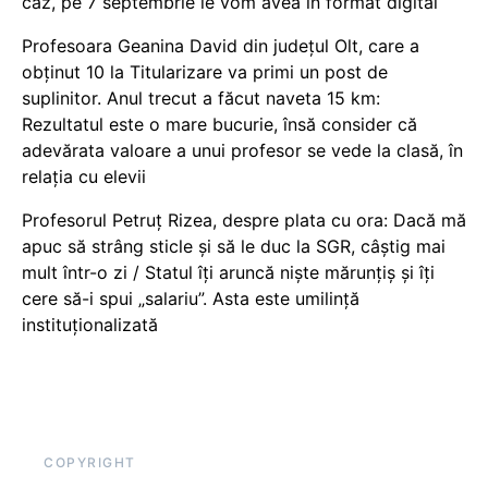
caz, pe 7 septembrie le vom avea în format digital
Profesoara Geanina David din județul Olt, care a
obținut 10 la Titularizare va primi un post de
suplinitor. Anul trecut a făcut naveta 15 km:
Rezultatul este o mare bucurie, însă consider că
adevărata valoare a unui profesor se vede la clasă, în
relația cu elevii
Profesorul Petruț Rizea, despre plata cu ora: Dacă mă
apuc să strâng sticle și să le duc la SGR, câștig mai
mult într-o zi / Statul îți aruncă niște mărunțiș și îți
cere să-i spui „salariu”. Asta este umilință
instituționalizată
COPYRIGHT