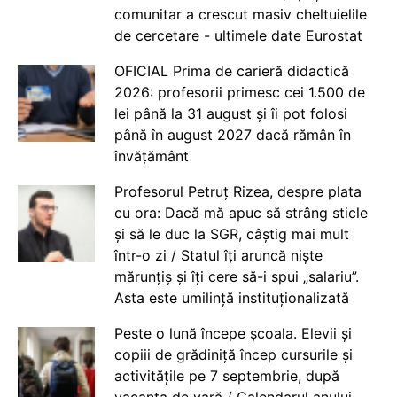
comunitar a crescut masiv cheltuielile
de cercetare - ultimele date Eurostat
OFICIAL Prima de carieră didactică
2026: profesorii primesc cei 1.500 de
lei până la 31 august și îi pot folosi
până în august 2027 dacă rămân în
învățământ
Profesorul Petruț Rizea, despre plata
cu ora: Dacă mă apuc să strâng sticle
și să le duc la SGR, câștig mai mult
într-o zi / Statul îți aruncă niște
mărunțiș și îți cere să-i spui „salariu”.
Asta este umilință instituționalizată
Peste o lună începe școala. Elevii și
copiii de grădiniță încep cursurile și
activitățile pe 7 septembrie, după