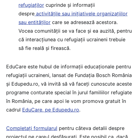
refugiaților
cuprinde și informații
despre
activitățile sau inițiativele organizațiilor
sau entităților
care se adresează acestora.
Vocea comunității se va face și ea auzită, pentru
că interacțiunea cu refugiații ucraineni trebuie
să fie reală și firească.
EduCare este hubul de informații educaționale pentru
refugiații ucraineni, lansat de Fundația Bosch România
și Edupedu.ro, vă invită să vă faceți cunoscute aceste
programe conturate special în jurul familiilor refugiate
în România, pe care apoi le vom promova gratuit în
cadrul
EduCare, pe Edupedu.ro
.
Completați formularul
pentru câteva detalii despre
proiectul pe care-l desfășurați. Este posibil ca, dacă