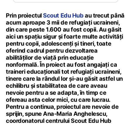
Prin proiectul
Scout Edu Hub
au trecut până
acum aproape 3 mii de refugiați ucraineni,
din care peste 1.600 au fost copii. Au găsit
aici un spațiu sigur și foarte multe activități
pentru copii, adolescenți şi tineri, toate
oferind cadrul pentru dezvoltarea
abilităților de viață prin educație
nonformală. În proiect au fost angajați ca
traineri educaționali tot refugiați ucraineni,
tinere care la rândul lor și-au găsit astfel un
echilibru și stabilitatea de care aveau
nevoie pentru a se adapta, în timp ce
ofereau asta celor mici, cu care lucrau.
Pentru a continua, proiectul are nevoie de
sprijin, spune Ana-Maria Anghelescu,
coordonatorul centrului Scout Edu Hub