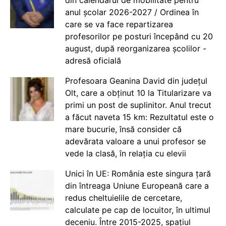
din calendarul de mobilitate pentru
anul școlar 2026-2027 / Ordinea în
care se va face repartizarea
profesorilor pe posturi începând cu 20
august, după reorganizarea școlilor -
adresă oficială
Profesoara Geanina David din județul
Olt, care a obținut 10 la Titularizare va
primi un post de suplinitor. Anul trecut
a făcut naveta 15 km: Rezultatul este o
mare bucurie, însă consider că
adevărata valoare a unui profesor se
vede la clasă, în relația cu elevii
Unici în UE: România este singura țară
din întreaga Uniune Europeană care a
redus cheltuielile de cercetare,
calculate pe cap de locuitor, în ultimul
deceniu. Între 2015-2025, spațiul