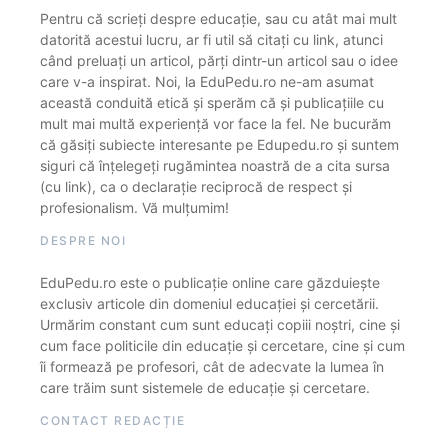
Pentru că scrieți despre educație, sau cu atât mai mult
datorită acestui lucru, ar fi util să citați cu link, atunci
când preluați un articol, părți dintr-un articol sau o idee
care v-a inspirat. Noi, la EduPedu.ro ne-am asumat
această conduită etică și sperăm că și publicațiile cu
mult mai multă experiență vor face la fel. Ne bucurăm
că găsiți subiecte interesante pe Edupedu.ro și suntem
siguri că înțelegeți rugămintea noastră de a cita sursa
(cu link), ca o declarație reciprocă de respect și
profesionalism. Vă mulțumim!
DESPRE NOI
EduPedu.ro este o publicație online care găzduiește
exclusiv articole din domeniul educației și cercetării.
Urmărim constant cum sunt educați copiii noștri, cine și
cum face politicile din educație și cercetare, cine și cum
îi formează pe profesori, cât de adecvate la lumea în
care trăim sunt sistemele de educație și cercetare.
CONTACT REDACȚIE