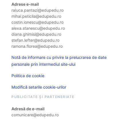
Adrese e-mail
raluca.pantazi@edupedu.ro
mihai.peticila@edupedu.ro
costin.ionescu@edupedu.ro
alexa.stanescu@edupedu.ro
diana.ghimisi@edupedu.ro
stefan.lefter@edupedu.ro
ramona.florea@edupedu.ro
Notă de informare cu privire la prelucrarea de date
personale prin intermediul site-ului
Politica de cookie
Modifică setarile cookie-urilor
PUBLICITATE ȘI PARTENERIATE
Adresă de e-mail
comunicare@edupedu.ro