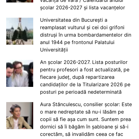
vacanța de vară / Calendarul anului
școlar 2026-2027 și lista vacanțelor
Universitatea din București a
reamplasat vulturul și cei doi grifoni
distruși în urma bombardamentelor din
anul 1944 pe frontonul Palatului
Universității
An școlar 2026-2027. Lista posturilor
pentru profesori a fost actualizată, pe
fiecare județ, după repartizarea
candidaților de la Titularizare 2026 pe
posturi pe perioadă nedeterminată
Aura Stănculescu, consilier școlar: Este
o mare nedreptate să nu-i lăsăm pe
copii să fie așa cum sunt. Suntem prea
dornici să îi băgăm în șabloane și să-i
corectăm, să invalidăm ceea ce fac