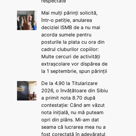
respectate
Mai mulți părinți solicită,
într-o petiție, anularea
deciziei ISMB de a nu mai
acorda sumele pentru
posturile la plata cu ora din
cadrul cluburilor copiilor:
Multe cercuri de activități
extrașcolare vor dispărea de
la 1 septembrie, spun părinții
De la 4.90 la Titularizare
2026, o învățătoare din Sibiu
a primit nota 8.70 după
contestație: Când am văzut
nota inițială, nu mă puteam
opri din plâns. Mi-am dat
seama că lucrarea mea nu a
fost corectată în adevăratul