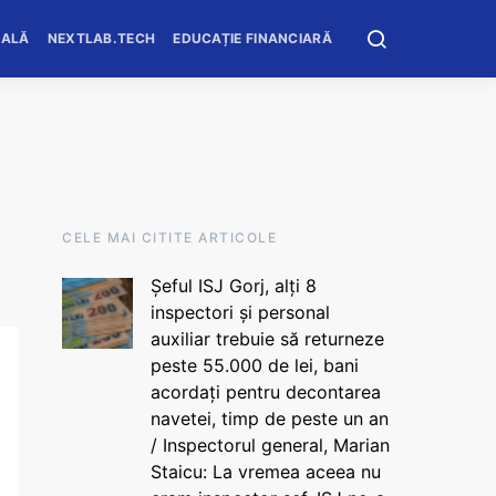
OALĂ
NEXTLAB.TECH
EDUCAȚIE FINANCIARĂ
CELE MAI CITITE ARTICOLE
Șeful ISJ Gorj, alți 8
inspectori și personal
auxiliar trebuie să returneze
peste 55.000 de lei, bani
acordați pentru decontarea
navetei, timp de peste un an
/ Inspectorul general, Marian
Staicu: La vremea aceea nu