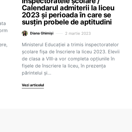
inspectoratele școlare /
Calendarul admiterii la liceu
2023 și perioada în care se
susțin probele de aptitudini
ata
form
2 martie 2023
Diana Ghimiși
ere,
Ministerul Educației a trimis inspectoratelor
școlare fișa de înscriere la liceu 2023. Elevii
de clasa a VIII-a vor completa opțiunile în
fișele de înscriere la liceu, în prezența
părintelui și…
Vezi articolul