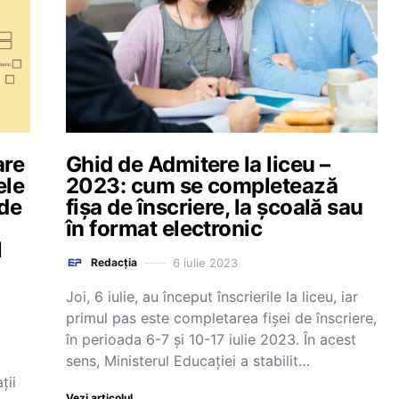
are
Ghid de Admitere la liceu –
ele
2023: cum se completează
 de
fișa de înscriere, la școală sau
în format electronic
l
6 iulie 2023
Redacția
Joi, 6 iulie, au început înscrierile la liceu, iar
primul pas este completarea fișei de înscriere,
în perioada 6-7 și 10-17 iulie 2023. În acest
sens, Ministerul Educației a stabilit…
ții
Vezi articolul