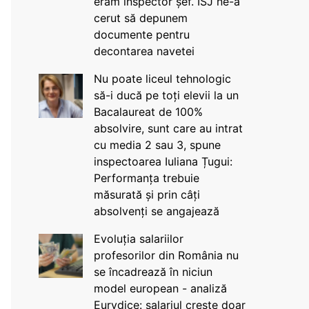
eram inspector șef. ISJ ne-a
cerut să depunem
documente pentru
decontarea navetei
Nu poate liceul tehnologic
să-i ducă pe toți elevii la un
Bacalaureat de 100%
absolvire, sunt care au intrat
cu media 2 sau 3, spune
inspectoarea Iuliana Țugui:
Performanța trebuie
măsurată și prin câți
absolvenți se angajează
Evoluția salariilor
profesorilor din România nu
se încadrează în niciun
model european - analiză
Eurydice: salariul crește doar