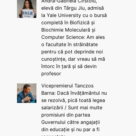
Andra-Gabriela Cîrstoiu,
elevă din Târgu Jiu, admisă
la Yale University cu o bursă
completă în Biofizică și
Biochimie Moleculară și
Computer Science: Am ales
o facultate în străinătate
pentru că pot deprinde noi
cunoștințe, dar vreau să mă
întorc în țară și să devin
profesor
Vicepremierul Tanczos
Barna: Dacă învățământul nu
se rezolvă, pică toată legea
salarizării / Sunt mai multe
promisiuni din partea
Guvernului către angajații
din educație și nu par a fi