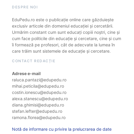
DESPRE NOI
EduPedu.ro este o publicație online care găzduiește
exclusiv articole din domeniul educației și cercetării.
Urmărim constant cum sunt educați copiii noștri, cine și
cum face politicile din educație și cercetare, cine și cum
îi formează pe profesori, cât de adecvate la lumea în
care trăim sunt sistemele de educație și cercetare.
CONTACT REDACȚIE
Adrese e-mail
raluca.pantazi@edupedu.ro
mihai.peticila@edupedu.ro
costin.ionescu@edupedu.ro
alexa.stanescu@edupedu.ro
diana.ghimisi@edupedu.ro
stefan.lefter@edupedu.ro
ramona.florea@edupedu.ro
Notă de informare cu privire la prelucrarea de date