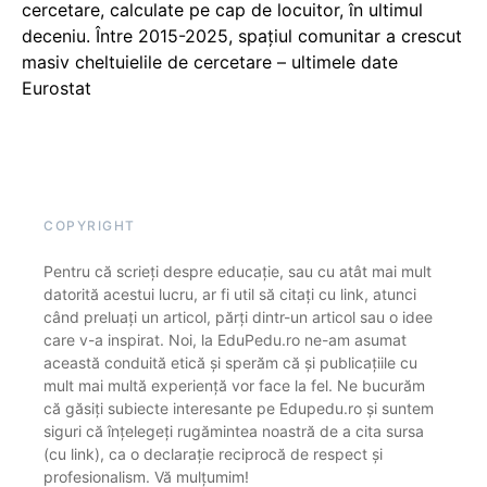
cercetare, calculate pe cap de locuitor, în ultimul
deceniu. Între 2015-2025, spațiul comunitar a crescut
masiv cheltuielile de cercetare – ultimele date
Eurostat
COPYRIGHT
Pentru că scrieți despre educație, sau cu atât mai mult
datorită acestui lucru, ar fi util să citați cu link, atunci
când preluați un articol, părți dintr-un articol sau o idee
care v-a inspirat. Noi, la EduPedu.ro ne-am asumat
această conduită etică și sperăm că și publicațiile cu
mult mai multă experiență vor face la fel. Ne bucurăm
că găsiți subiecte interesante pe Edupedu.ro și suntem
siguri că înțelegeți rugămintea noastră de a cita sursa
(cu link), ca o declarație reciprocă de respect și
profesionalism. Vă mulțumim!