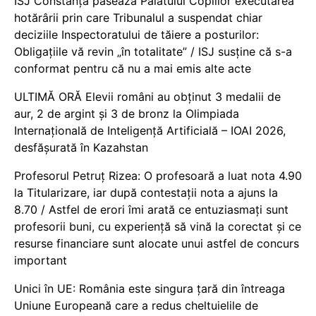
ISJ Constanța pasează Palatului Copiilor executarea
hotărârii prin care Tribunalul a suspendat chiar
deciziile Inspectoratului de tăiere a posturilor:
Obligațiile vă revin „în totalitate” / ISJ susține că s-a
conformat pentru că nu a mai emis alte acte
ULTIMĂ ORĂ Elevii români au obținut 3 medalii de
aur, 2 de argint și 3 de bronz la Olimpiada
Internațională de Inteligență Artificială – IOAI 2026,
desfășurată în Kazahstan
Profesorul Petruț Rizea: O profesoară a luat nota 4.90
la Titularizare, iar după contestații nota a ajuns la
8.70 / Astfel de erori îmi arată ce entuziasmați sunt
profesorii buni, cu experiență să vină la corectat și ce
resurse financiare sunt alocate unui astfel de concurs
important
Unici în UE: România este singura țară din întreaga
Uniune Europeană care a redus cheltuielile de