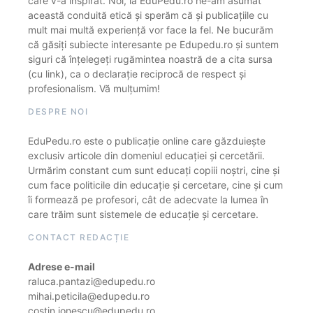
care v-a inspirat. Noi, la EduPedu.ro ne-am asumat
această conduită etică și sperăm că și publicațiile cu
mult mai multă experiență vor face la fel. Ne bucurăm
că găsiți subiecte interesante pe Edupedu.ro și suntem
siguri că înțelegeți rugămintea noastră de a cita sursa
(cu link), ca o declarație reciprocă de respect și
profesionalism. Vă mulțumim!
DESPRE NOI
EduPedu.ro este o publicație online care găzduiește
exclusiv articole din domeniul educației și cercetării.
Urmărim constant cum sunt educați copiii noștri, cine și
cum face politicile din educație și cercetare, cine și cum
îi formează pe profesori, cât de adecvate la lumea în
care trăim sunt sistemele de educație și cercetare.
CONTACT REDACȚIE
Adrese e-mail
raluca.pantazi@edupedu.ro
mihai.peticila@edupedu.ro
costin.ionescu@edupedu.ro