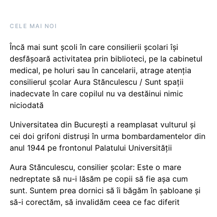
CELE MAI NOI
Încă mai sunt școli în care consilierii școlari își
desfășoară activitatea prin biblioteci, pe la cabinetul
medical, pe holuri sau în cancelarii, atrage atenția
consilierul școlar Aura Stănculescu / Sunt spații
inadecvate în care copilul nu va destăinui nimic
niciodată
Universitatea din București a reamplasat vulturul și
cei doi grifoni distruși în urma bombardamentelor din
anul 1944 pe frontonul Palatului Universității
Aura Stănculescu, consilier școlar: Este o mare
nedreptate să nu-i lăsăm pe copii să fie așa cum
sunt. Suntem prea dornici să îi băgăm în șabloane și
să-i corectăm, să invalidăm ceea ce fac diferit