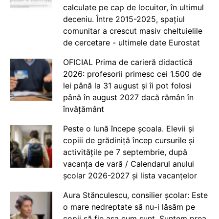
calculate pe cap de locuitor, în ultimul
deceniu. Între 2015-2025, spațiul
comunitar a crescut masiv cheltuielile
de cercetare - ultimele date Eurostat
OFICIAL Prima de carieră didactică
2026: profesorii primesc cei 1.500 de
lei până la 31 august și îi pot folosi
până în august 2027 dacă rămân în
învățământ
Peste o lună începe școala. Elevii și
copiii de grădiniță încep cursurile și
activitățile pe 7 septembrie, după
vacanța de vară / Calendarul anului
școlar 2026-2027 și lista vacanțelor
Aura Stănculescu, consilier școlar: Este
o mare nedreptate să nu-i lăsăm pe
copii să fie așa cum sunt. Suntem prea