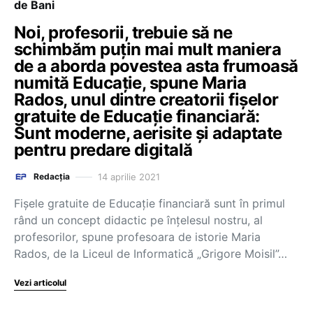
de Bani
Noi, profesorii, trebuie să ne
schimbăm puțin mai mult maniera
de a aborda povestea asta frumoasă
numită Educație, spune Maria
Rados, unul dintre creatorii fișelor
gratuite de Educație financiară:
Sunt moderne, aerisite și adaptate
pentru predare digitală
14 aprilie 2021
Redacția
Fișele gratuite de Educație financiară sunt în primul
rând un concept didactic pe înțelesul nostru, al
profesorilor, spune profesoara de istorie Maria
Rados, de la Liceul de Informatică „Grigore Moisil”…
Vezi articolul