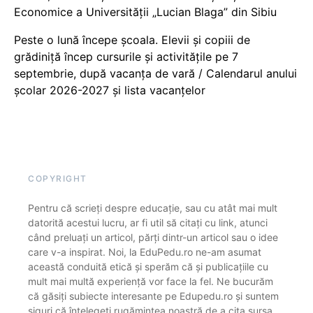
Economice a Universității „Lucian Blaga” din Sibiu
Peste o lună începe școala. Elevii și copiii de
grădiniță încep cursurile și activitățile pe 7
septembrie, după vacanța de vară / Calendarul anului
școlar 2026-2027 și lista vacanțelor
COPYRIGHT
Pentru că scrieți despre educație, sau cu atât mai mult
datorită acestui lucru, ar fi util să citați cu link, atunci
când preluați un articol, părți dintr-un articol sau o idee
care v-a inspirat. Noi, la EduPedu.ro ne-am asumat
această conduită etică și sperăm că și publicațiile cu
mult mai multă experiență vor face la fel. Ne bucurăm
că găsiți subiecte interesante pe Edupedu.ro și suntem
siguri că înțelegeți rugămintea noastră de a cita sursa