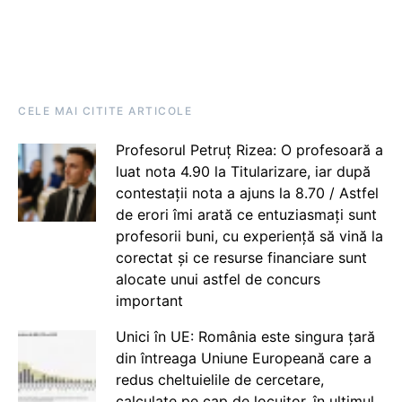
CELE MAI CITITE ARTICOLE
Profesorul Petruț Rizea: O profesoară a
luat nota 4.90 la Titularizare, iar după
contestații nota a ajuns la 8.70 / Astfel
de erori îmi arată ce entuziasmați sunt
profesorii buni, cu experiență să vină la
corectat și ce resurse financiare sunt
alocate unui astfel de concurs
important
Unici în UE: România este singura țară
din întreaga Uniune Europeană care a
redus cheltuielile de cercetare,
calculate pe cap de locuitor, în ultimul