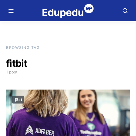
BROWSING TAG
fitbit
1 post
Știri