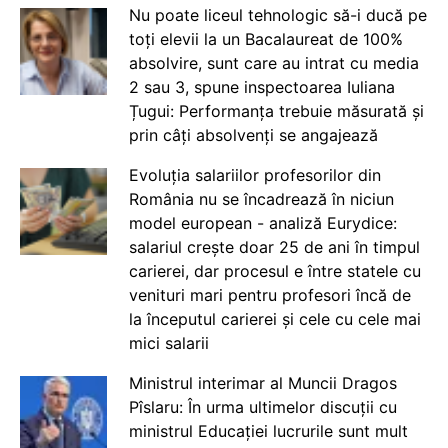
Nu poate liceul tehnologic să-i ducă pe
toți elevii la un Bacalaureat de 100%
absolvire, sunt care au intrat cu media
2 sau 3, spune inspectoarea Iuliana
Țugui: Performanța trebuie măsurată și
prin câți absolvenți se angajează
Evoluția salariilor profesorilor din
România nu se încadrează în niciun
model european - analiză Eurydice:
salariul crește doar 25 de ani în timpul
carierei, dar procesul e între statele cu
venituri mari pentru profesori încă de
la începutul carierei și cele cu cele mai
mici salarii
Ministrul interimar al Muncii Dragos
Pîslaru: În urma ultimelor discuții cu
ministrul Educației lucrurile sunt mult