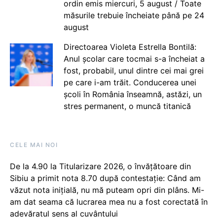
ordin emis miercuri, 5 august / Toate
măsurile trebuie încheiate până pe 24
august
Directoarea Violeta Estrella Bontilă:
Anul școlar care tocmai s-a încheiat a
fost, probabil, unul dintre cei mai grei
pe care i-am trăit. Conducerea unei
școli în România înseamnă, astăzi, un
stres permanent, o muncă titanică
CELE MAI NOI
De la 4.90 la Titularizare 2026, o învățătoare din
Sibiu a primit nota 8.70 după contestație: Când am
văzut nota inițială, nu mă puteam opri din plâns. Mi-
am dat seama că lucrarea mea nu a fost corectată în
adevăratul sens al cuvântului