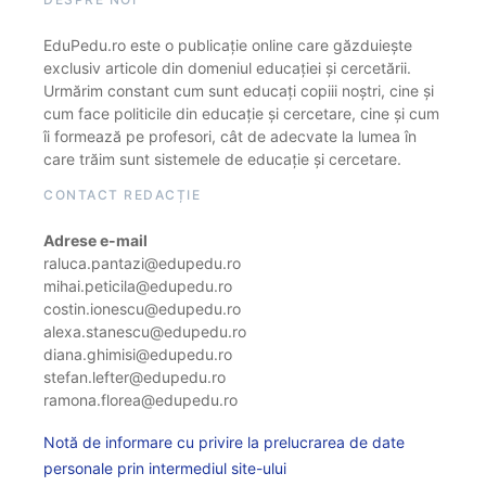
EduPedu.ro este o publicație online care găzduiește
exclusiv articole din domeniul educației și cercetării.
Urmărim constant cum sunt educați copiii noștri, cine și
cum face politicile din educație și cercetare, cine și cum
îi formează pe profesori, cât de adecvate la lumea în
care trăim sunt sistemele de educație și cercetare.
CONTACT REDACȚIE
Adrese e-mail
raluca.pantazi@edupedu.ro
mihai.peticila@edupedu.ro
costin.ionescu@edupedu.ro
alexa.stanescu@edupedu.ro
diana.ghimisi@edupedu.ro
stefan.lefter@edupedu.ro
ramona.florea@edupedu.ro
Notă de informare cu privire la prelucrarea de date
personale prin intermediul site-ului