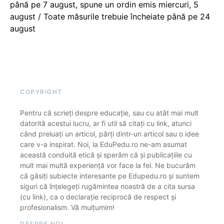
până pe 7 august, spune un ordin emis miercuri, 5
august / Toate măsurile trebuie încheiate până pe 24
august
COPYRIGHT
Pentru că scrieți despre educație, sau cu atât mai mult
datorită acestui lucru, ar fi util să citați cu link, atunci
când preluați un articol, părți dintr-un articol sau o idee
care v-a inspirat. Noi, la EduPedu.ro ne-am asumat
această conduită etică și sperăm că și publicațiile cu
mult mai multă experiență vor face la fel. Ne bucurăm
că găsiți subiecte interesante pe Edupedu.ro și suntem
siguri că înțelegeți rugămintea noastră de a cita sursa
(cu link), ca o declarație reciprocă de respect și
profesionalism. Vă mulțumim!
DESPRE NOI