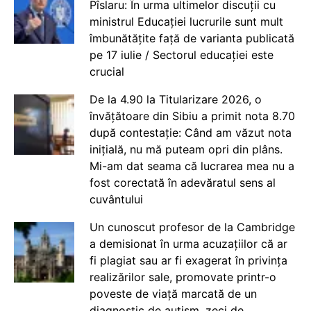
Pîslaru: În urma ultimelor discuții cu
ministrul Educației lucrurile sunt mult
îmbunătățite față de varianta publicată
pe 17 iulie / Sectorul educației este
crucial
De la 4.90 la Titularizare 2026, o
învățătoare din Sibiu a primit nota 8.70
după contestație: Când am văzut nota
inițială, nu mă puteam opri din plâns.
Mi-am dat seama că lucrarea mea nu a
fost corectată în adevăratul sens al
cuvântului
Un cunoscut profesor de la Cambridge
a demisionat în urma acuzațiilor că ar
fi plagiat sau ar fi exagerat în privința
realizărilor sale, promovate printr-o
poveste de viață marcată de un
diagnostic de autism, zeci de