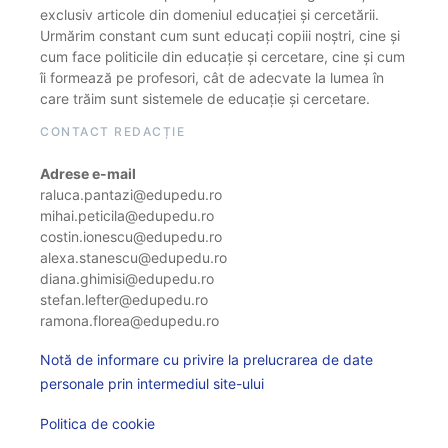
exclusiv articole din domeniul educației și cercetării.
Urmărim constant cum sunt educați copiii noștri, cine și
cum face politicile din educație și cercetare, cine și cum
îi formează pe profesori, cât de adecvate la lumea în
care trăim sunt sistemele de educație și cercetare.
CONTACT REDACȚIE
Adrese e-mail
raluca.pantazi@edupedu.ro
mihai.peticila@edupedu.ro
costin.ionescu@edupedu.ro
alexa.stanescu@edupedu.ro
diana.ghimisi@edupedu.ro
stefan.lefter@edupedu.ro
ramona.florea@edupedu.ro
Notă de informare cu privire la prelucrarea de date
personale prin intermediul site-ului
Politica de cookie