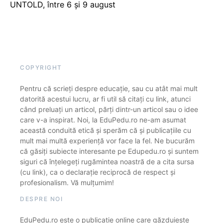
UNTOLD, între 6 și 9 august
COPYRIGHT
Pentru că scrieți despre educație, sau cu atât mai mult
datorită acestui lucru, ar fi util să citați cu link, atunci
când preluați un articol, părți dintr-un articol sau o idee
care v-a inspirat. Noi, la EduPedu.ro ne-am asumat
această conduită etică și sperăm că și publicațiile cu
mult mai multă experiență vor face la fel. Ne bucurăm
că găsiți subiecte interesante pe Edupedu.ro și suntem
siguri că înțelegeți rugămintea noastră de a cita sursa
(cu link), ca o declarație reciprocă de respect și
profesionalism. Vă mulțumim!
DESPRE NOI
EduPedu.ro este o publicație online care găzduiește