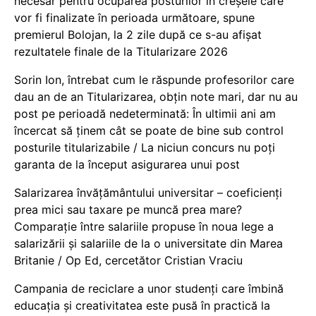
necesar pentru ocuparea posturilor în creșele care
vor fi finalizate în perioada următoare, spune
premierul Bolojan, la 2 zile după ce s-au afișat
rezultatele finale de la Titularizare 2026
Sorin Ion, întrebat cum le răspunde profesorilor care
dau an de an Titularizarea, obțin note mari, dar nu au
post pe perioadă nedeterminată: În ultimii ani am
încercat să ținem cât se poate de bine sub control
posturile titularizabile / La niciun concurs nu poți
garanta de la început asigurarea unui post
Salarizarea învățământului universitar – coeficienți
prea mici sau taxare pe muncă prea mare?
Comparație între salariile propuse în noua lege a
salarizării și salariile de la o universitate din Marea
Britanie / Op Ed, cercetător Cristian Vraciu
Campania de reciclare a unor studenți care îmbină
educația și creativitatea este pusă în practică la