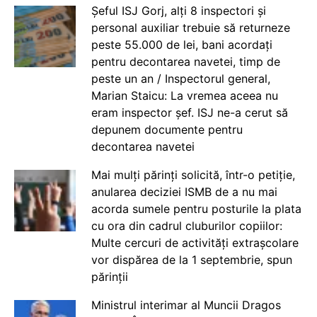
Șeful ISJ Gorj, alți 8 inspectori și
personal auxiliar trebuie să returneze
peste 55.000 de lei, bani acordați
pentru decontarea navetei, timp de
peste un an / Inspectorul general,
Marian Staicu: La vremea aceea nu
eram inspector șef. ISJ ne-a cerut să
depunem documente pentru
decontarea navetei
Mai mulți părinți solicită, într-o petiție,
anularea deciziei ISMB de a nu mai
acorda sumele pentru posturile la plata
cu ora din cadrul cluburilor copiilor:
Multe cercuri de activități extrașcolare
vor dispărea de la 1 septembrie, spun
părinții
Ministrul interimar al Muncii Dragos