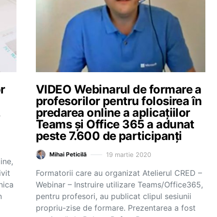
r
VIDEO Webinarul de formare a
profesorilor pentru folosirea în
,
predarea online a aplicațiilor
Teams și Office 365 a adunat
peste 7.600 de participanți
19 martie 2020
Mihai Peticilă
ine,
ivit
Formatorii care au organizat Atelierul CRED –
nica
Webinar – Instruire utilizare Teams/Office365,
n
pentru profesori, au publicat clipul sesiunii
propriu-zise de formare. Prezentarea a fost