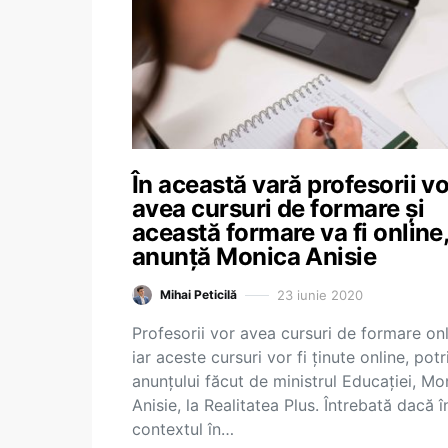
În această vară profesorii vo
avea cursuri de formare și
această formare va fi online
anunță Monica Anisie
23 iunie 2020
Mihai Peticilă
Profesorii vor avea cursuri de formare onl
iar aceste cursuri vor fi ținute online, potr
anunțului făcut de ministrul Educației, Mo
Anisie, la Realitatea Plus. Întrebată dacă î
contextul în…