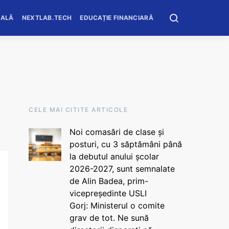
OALĂ
NEXTLAB.TECH
EDUCAȚIE FINANCIARĂ
CELE MAI CITITE ARTICOLE
Noi comasări de clase și
posturi, cu 3 săptămâni până
la debutul anului școlar
2026-2027, sunt semnalate
de Alin Badea, prim-
vicepreședinte USLI
Gorj: Ministerul o comite
grav de tot. Ne sună