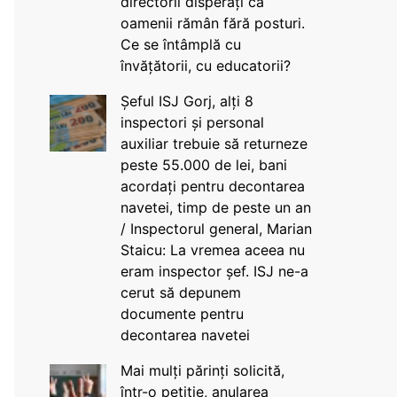
directorii disperați că
oamenii rămân fără posturi.
Ce se întâmplă cu
învățătorii, cu educatorii?
Șeful ISJ Gorj, alți 8
inspectori și personal
auxiliar trebuie să returneze
peste 55.000 de lei, bani
acordați pentru decontarea
navetei, timp de peste un an
/ Inspectorul general, Marian
Staicu: La vremea aceea nu
eram inspector șef. ISJ ne-a
cerut să depunem
documente pentru
decontarea navetei
Mai mulți părinți solicită,
într-o petiție, anularea