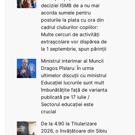
deciziei ISMB de a nu mai
acorda sumele pentru
posturile la plata cu ora din
cadrul cluburilor copiilor:
Multe cercuri de activități
extrașcolare vor dispărea de
la 1 septembrie, spun părinții
Ministrul interimar al Muncii
Dragos Pîslaru: În urma
ultimelor discuții cu ministrul
Educației lucrurile sunt mult
îmbunătățite față de varianta
publicată pe 17 iulie /
Sectorul educației este
crucial
De la 4.90 la Titularizare
2026, o învățătoare din Sibiu