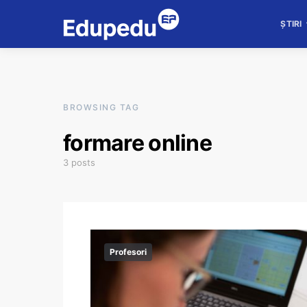
ȘTIRI
BROWSING TAG
formare online
3 posts
Profesori