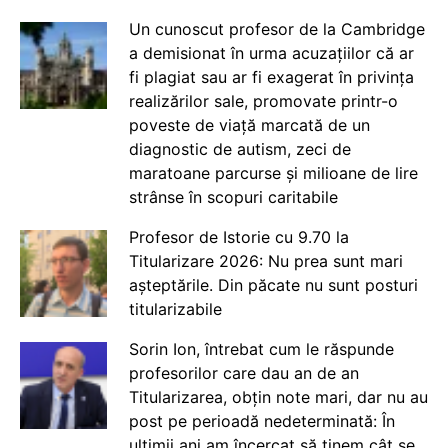
Un cunoscut profesor de la Cambridge
a demisionat în urma acuzațiilor că ar
fi plagiat sau ar fi exagerat în privința
realizărilor sale, promovate printr-o
poveste de viață marcată de un
diagnostic de autism, zeci de
maratoane parcurse și milioane de lire
strânse în scopuri caritabile
Profesor de Istorie cu 9.70 la
Titularizare 2026: Nu prea sunt mari
așteptările. Din păcate nu sunt posturi
titularizabile
Sorin Ion, întrebat cum le răspunde
profesorilor care dau an de an
Titularizarea, obțin note mari, dar nu au
post pe perioadă nedeterminată: În
ultimii ani am încercat să ținem cât se