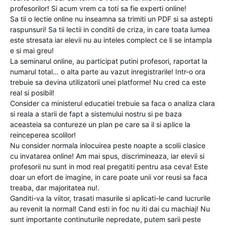
profesorilor! Si acum vrem ca toti sa fie experti online!
Sa tii o lectie online nu inseamna sa trimiti un PDF si sa astepti
raspunsuri! Sa tii lectii in conditii de criza, in care toata lumea
este stresata iar elevii nu au inteles complect ce li se intampla
e si mai greu!
La seminarul online, au participat putini profesori, raportat la
numarul total… o alta parte au vazut inregistrarile! Intr-o ora
trebuie sa devina utilizatorii unei platforme! Nu cred ca este
real si posibil!
Consider ca ministerul educatiei trebuie sa faca o analiza clara
si reala a starii de fapt a sistemului nostru si pe baza
aceasteia sa contureze un plan pe care sa il si aplice la
reinceperea scolilor!
Nu consider normala inlocuirea peste noapte a scolii clasice
cu invatarea online! Am mai spus, discrimineaza, iar elevii si
profesorii nu sunt in mod real pregatiti pentru asa ceva! Este
doar un efort de imagine, in care poate unii vor reusi sa faca
treaba, dar majoritatea nu!.
Ganditi-va la viitor, trasati masurile si aplicati-le cand lucrurile
au revenit la normal! Cand esti in foc nu iti dai cu machiaj! Nu
sunt importante continuturile nepredate, putem sarii peste