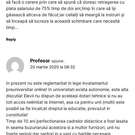
să facă o cerere prin care să spună că doresc retragerea cu
plata salariului de 75% timp de doi ani,timp în care să își
găsească altceva de făcut,iar ceilalți să meargă la instruiri și
să înceapă să lucreze la această schimbare care necesită
timp…
Reply
Profesor
spune:
20 martie 2020 la 08:32
In prezent nu este reglemantat in lege invatamantul
preuniversitar online! In universitati exista autonomie, este alta
discutia! Elevii nu dispun de aceleasi dotari tehnice si nu au
toti acces nelimitat la internet, asa ca pentru unii (multi) este
posibil sa fie incalcat dreptul la educatie, prevazut in
constitutie!
Timp de 10 ani perfectionarea cadrelor didactice a fost lasata
in seama buzunarului acestora si a multor furnizori, unii nu
foarte seriosi dar saritori in a veni cu hartiile necesare