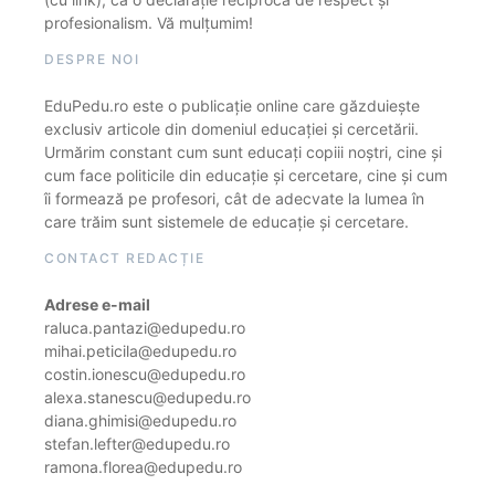
profesionalism. Vă mulțumim!
DESPRE NOI
EduPedu.ro este o publicație online care găzduiește
exclusiv articole din domeniul educației și cercetării.
Urmărim constant cum sunt educați copiii noștri, cine și
cum face politicile din educație și cercetare, cine și cum
îi formează pe profesori, cât de adecvate la lumea în
care trăim sunt sistemele de educație și cercetare.
CONTACT REDACȚIE
Adrese e-mail
raluca.pantazi@edupedu.ro
mihai.peticila@edupedu.ro
costin.ionescu@edupedu.ro
alexa.stanescu@edupedu.ro
diana.ghimisi@edupedu.ro
stefan.lefter@edupedu.ro
ramona.florea@edupedu.ro