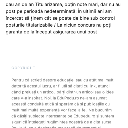
dau an de an Titularizarea, obțin note mari, dar nu au
post pe perioadă nedeterminată: În ultimii ani am
încercat să ținem cât se poate de bine sub control
posturile titularizabile / La niciun concurs nu poți
garanta de la început asigurarea unui post
COPYRIGHT
Pentru că scrieți despre educație, sau cu atât mai mult
datorită acestui lucru, ar fi util să citați cu link, atunci
când preluați un articol, părți dintr-un articol sau o idee
care v-a inspirat. Noi, la EduPedu.ro ne-am asumat
această conduită etică și sperăm că și publicațiile cu
mult mai multă experiență vor face la fel. Ne bucurăm
că găsiți subiecte interesante pe Edupedu.ro și suntem
siguri că înțelegeți rugămintea noastră de a cita sursa
(cu link), ca o declarație reciprocă de respect și