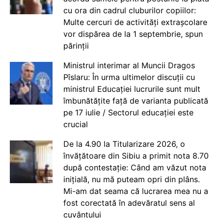
cu ora din cadrul cluburilor copiilor:
Multe cercuri de activități extrașcolare
vor dispărea de la 1 septembrie, spun
părinții
Ministrul interimar al Muncii Dragos
Pîslaru: În urma ultimelor discuții cu
ministrul Educației lucrurile sunt mult
îmbunătățite față de varianta publicată
pe 17 iulie / Sectorul educației este
crucial
De la 4.90 la Titularizare 2026, o
învățătoare din Sibiu a primit nota 8.70
după contestație: Când am văzut nota
inițială, nu mă puteam opri din plâns.
Mi-am dat seama că lucrarea mea nu a
fost corectată în adevăratul sens al
cuvântului