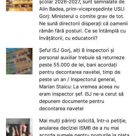
școlar 2026-2027, sunt semnalate de
Alin Badea, prim-vicepreședinte USLI
Gorj: Ministerul o comite grav de tot.
Ne sună directorii disperați că oamenii
rămân fără posturi. Ce se întâmplă cu
învățătorii, cu educatorii?
Șeful ISJ Gorj, alți 8 inspectori și
personal auxiliar trebuie să returneze
peste 55.000 de lei, bani acordați
pentru decontarea navetei, timp de
peste un an / Inspectorul general,
Marian Staicu: La vremea aceea nu
eram inspector șef. ISJ ne-a cerut să
depunem documente pentru
decontarea navetei
Mai mulți părinți solicită, într-o petiție,
anularea deciziei ISMB de a nu mai
acorda sumele pentru posturile la plata