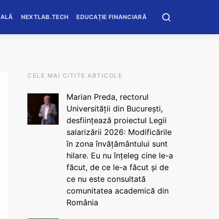
OALĂ
NEXTLAB.TECH
EDUCAȚIE FINANCIARĂ
CELE MAI CITITE ARTICOLE
Marian Preda, rectorul
Universității din București,
desființează proiectul Legii
salarizării 2026: Modificările
în zona învățământului sunt
hilare. Eu nu înțeleg cine le-a
făcut, de ce le-a făcut și de
ce nu este consultată
comunitatea academică din
România