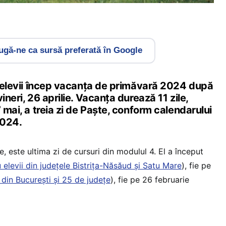
gă-ne ca sursă preferată în Google
și elevii încep vacanța de primăvară 2024 după
ineri, 26 aprilie. Vacanța durează 11 zile,
7 mai, a treia zi de Paște, conform calendarului
2024.
ie, este ultima zi de cursuri din modulul 4. El a început
 elevii din județele Bistrița-Năsăud și Satu Mare
), fie pe
 din București și 25 de județe
), fie pe 26 februarie