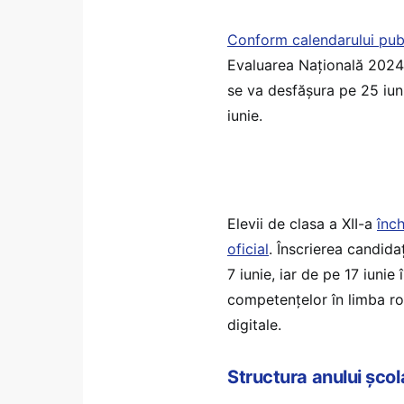
Conform calendarului publi
Evaluarea Națională 2024 
se va desfășura pe 25 iun
iunie.
Elevii de clasa a XII-a
înc
oficial
. Înscrierea candida
7 iunie, iar de pe 17 iunie
competențelor în limba ro
digitale.
Structura anului șc