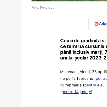
Foto: Pexels.com
Adau
Copiii de grădiniță 
ce termină cursurile v
până inclusiv marți, 
anului școlar 2023-
Mai exact, vineri, 26 april
fie pe 12 februarie (
pentru
19 februarie (
pentru elevii
(
pentru 14 județe
).