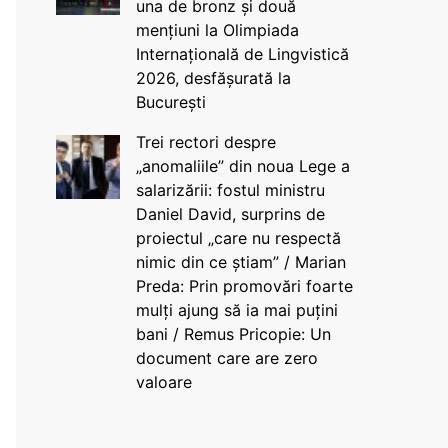
una de bronz și două
mențiuni la Olimpiada
Internațională de Lingvistică
2026, desfășurată la
București
Trei rectori despre
„anomaliile” din noua Lege a
salarizării: fostul ministru
Daniel David, surprins de
proiectul „care nu respectă
nimic din ce știam” / Marian
Preda: Prin promovări foarte
mulți ajung să ia mai puțini
bani / Remus Pricopie: Un
document care are zero
valoare