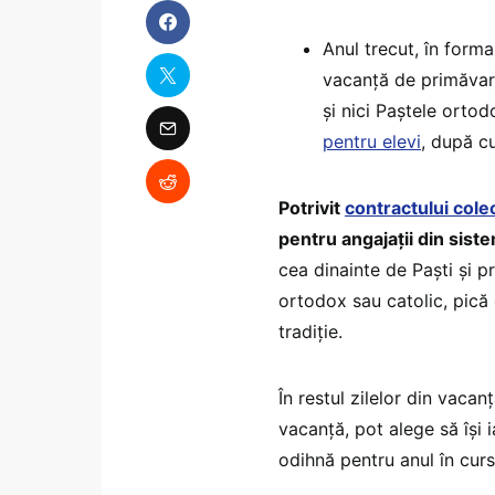
Anul trecut, în form
vacanță de primăvară
și nici Paștele orto
pentru elevi
, după c
Potrivit
contractului cole
pentru angajații din sist
cea dinainte de Paști și pr
ortodox sau catolic, pică
tradiție.
În restul zilelor din vacan
vacanță, pot alege să își 
odihnă pentru anul în cur