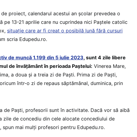
a de proiect, calendarul acestui an școlar prevedea o
 pe 13-21 aprilie care nu cuprindea nici Paștele catolic
dox,
situație care ar fi creat o posibilă lună fără cursuri
um scria Edupedu.ro.
ctiv de muncă 1.199 din 5 iulie 2023
, sunt 4 zile libere
emul de învățământ în perioada Paștelui:
Vinerea Mare,
ima, a doua și a treia zi de Paști. Prima zi de Paști,
 oricum într-o zi de repaus săptămânal, duminica, prin
ța de Paști, profesorii sunt în activitate. Dacă vor să aibă
ia zile de concediu din cele alocate concediului de
s, spun mai mulți profesori pentru Edupedu.ro.