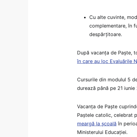
Cu alte cuvinte, modu
complementare, în fu
despărțitoare.
După vacanța de Paște, to
în care au loc Evaluările N
Cursurile din modulul 5 de
durează până pe 21 iunie
Vacanța de Paște cuprinde
Paștele catolic, celebrat 
meargă la școală
în perioa
Ministerului Educației.