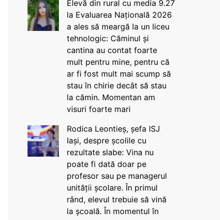
Elevă din rural cu media 9.27
la Evaluarea Națională 2026
a ales să meargă la un liceu
tehnologic: Căminul și
cantina au contat foarte
mult pentru mine, pentru că
ar fi fost mult mai scump să
stau în chirie decât să stau
la cămin. Momentan am
visuri foarte mari
Rodica Leontieș, șefa ISJ
Iași, despre școlile cu
rezultate slabe: Vina nu
poate fi dată doar pe
profesor sau pe managerul
unității școlare. În primul
rând, elevul trebuie să vină
la școală. În momentul în