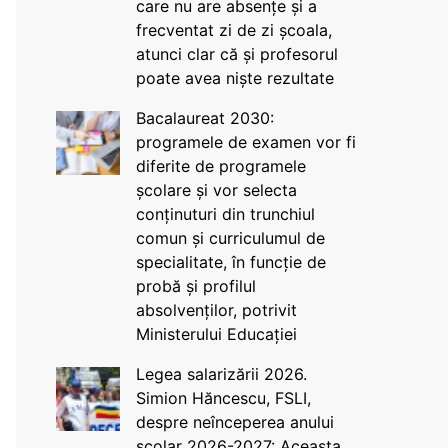
care nu are absențe și a
frecventat zi de zi școala,
atunci clar că și profesorul
poate avea niște rezultate
Bacalaureat 2030:
programele de examen vor fi
diferite de programele
școlare și vor selecta
conținuturi din trunchiul
comun și curriculumul de
specialitate, în funcție de
probă și profilul
absolvenților, potrivit
Ministerului Educației
Legea salarizării 2026.
Simion Hăncescu, FSLI,
despre neînceperea anului
școlar 2026-2027: Aceasta