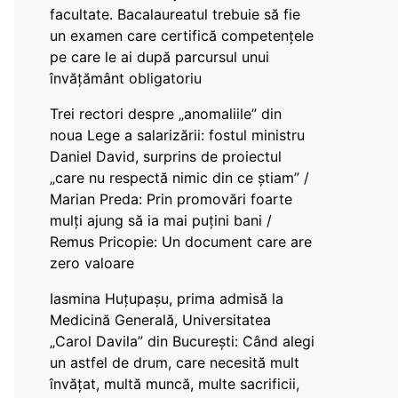
facultate. Bacalaureatul trebuie să fie
un examen care certifică competențele
pe care le ai după parcursul unui
învățământ obligatoriu
Trei rectori despre „anomaliile” din
noua Lege a salarizării: fostul ministru
Daniel David, surprins de proiectul
„care nu respectă nimic din ce știam” /
Marian Preda: Prin promovări foarte
mulți ajung să ia mai puțini bani /
Remus Pricopie: Un document care are
zero valoare
Iasmina Huțupașu, prima admisă la
Medicină Generală, Universitatea
„Carol Davila” din București: Când alegi
un astfel de drum, care necesită mult
învățat, multă muncă, multe sacrificii,