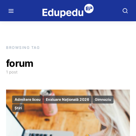
BROWSING TAG
forum
1 post
Admitere liceu
Evaluare Națională 2026
Gimnaziu
Știri