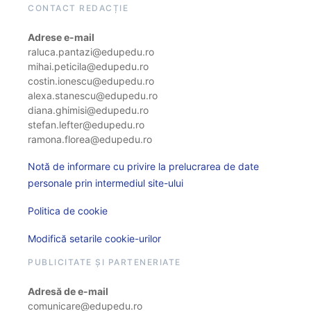
CONTACT REDACȚIE
Adrese e-mail
raluca.pantazi@edupedu.ro
mihai.peticila@edupedu.ro
costin.ionescu@edupedu.ro
alexa.stanescu@edupedu.ro
diana.ghimisi@edupedu.ro
stefan.lefter@edupedu.ro
ramona.florea@edupedu.ro
Notă de informare cu privire la prelucrarea de date
personale prin intermediul site-ului
Politica de cookie
Modifică setarile cookie-urilor
PUBLICITATE ȘI PARTENERIATE
Adresă de e-mail
comunicare@edupedu.ro