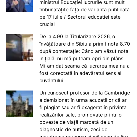
ministrul Educației lucrurile sunt mult
îmbunătățite față de varianta publicată
pe 17 iulie / Sectorul educației este
crucial
De la 4.90 la Titularizare 2026, o
învățătoare din Sibiu a primit nota 8.70
după contestație: Când am văzut nota
inițială, nu mă puteam opri din plâns.
Mi-am dat seama că lucrarea mea nu a
fost corectată în adevăratul sens al
cuvântului
Un cunoscut profesor de la Cambridge
a demisionat în urma acuzațiilor că ar
fi plagiat sau ar fi exagerat în privința
realizărilor sale, promovate printr-o
poveste de viață marcată de un
diagnostic de autism, zeci de
maratoane parcurse și milioane de lire