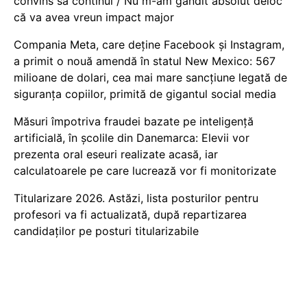
convins să continui / Nu m-am gândit absolut deloc
că va avea vreun impact major
Compania Meta, care deține Facebook și Instagram,
a primit o nouă amendă în statul New Mexico: 567
milioane de dolari, cea mai mare sancțiune legată de
siguranța copiilor, primită de gigantul social media
Măsuri împotriva fraudei bazate pe inteligență
artificială, în școlile din Danemarca: Elevii vor
prezenta oral eseuri realizate acasă, iar
calculatoarele pe care lucrează vor fi monitorizate
Titularizare 2026. Astăzi, lista posturilor pentru
profesori va fi actualizată, după repartizarea
candidaților pe posturi titularizabile