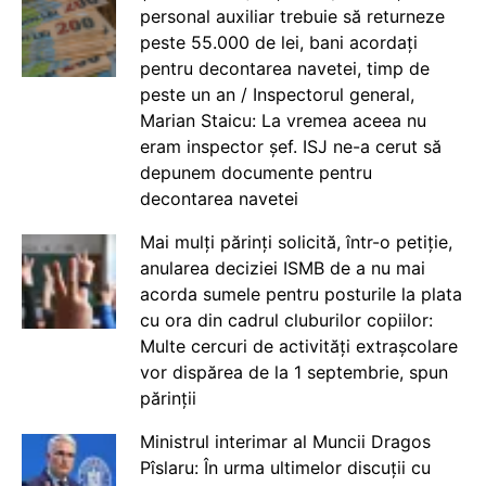
personal auxiliar trebuie să returneze
peste 55.000 de lei, bani acordați
pentru decontarea navetei, timp de
peste un an / Inspectorul general,
Marian Staicu: La vremea aceea nu
eram inspector șef. ISJ ne-a cerut să
depunem documente pentru
decontarea navetei
Mai mulți părinți solicită, într-o petiție,
anularea deciziei ISMB de a nu mai
acorda sumele pentru posturile la plata
cu ora din cadrul cluburilor copiilor:
Multe cercuri de activități extrașcolare
vor dispărea de la 1 septembrie, spun
părinții
Ministrul interimar al Muncii Dragos
Pîslaru: În urma ultimelor discuții cu