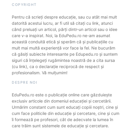
COPYRIGHT
Pentru că scrieți despre educație, sau cu atât mai mult
datorită acestui lucru, ar fi util să citați cu link, atunci
când preluați un articol, părți dintr-un articol sau o idee
care v-a inspirat. Noi, la EduPedu.ro ne-am asumat
această conduită etică și sperăm că și publicațiile cu
mult mai multă experiență vor face la fel. Ne bucurăm
că găsiți subiecte interesante pe Edupedu.ro și suntem
siguri că înțelegeți rugămintea noastră de a cita sursa
(cu link), ca o declarație reciprocă de respect și
profesionalism. Vă mulțumim!
DESPRE NOI
EduPedu.ro este o publicație online care găzduiește
exclusiv articole din domeniul educației și cercetării.
Urmărim constant cum sunt educați copiii noștri, cine și
cum face politicile din educație și cercetare, cine și cum
îi formează pe profesori, cât de adecvate la lumea în
care trăim sunt sistemele de educație și cercetare.