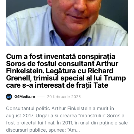
Cum a fost inventată conspirația
Soros de fostul consultant Arthur
Finkelstein. Legătura cu Richard
Grenell, trimisul special al lui Trump
care s-a interesat de frații Tate
20 februarie 2025
G4Media.ro
Consultantul politic Arthur Finkelstein a murit în
august 2017. Ungaria și crearea ”monstrului” Soros a
fost proiectul lui final. În 2011, în unul din puținele sale
discursuri publice, spunea: ”Am…