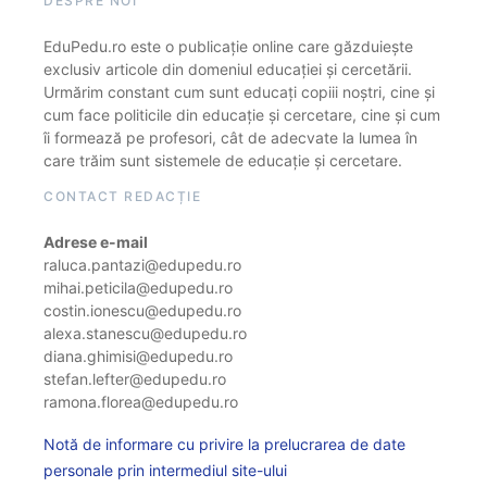
DESPRE NOI
EduPedu.ro este o publicație online care găzduiește
exclusiv articole din domeniul educației și cercetării.
Urmărim constant cum sunt educați copiii noștri, cine și
cum face politicile din educație și cercetare, cine și cum
îi formează pe profesori, cât de adecvate la lumea în
care trăim sunt sistemele de educație și cercetare.
CONTACT REDACȚIE
Adrese e-mail
raluca.pantazi@edupedu.ro
mihai.peticila@edupedu.ro
costin.ionescu@edupedu.ro
alexa.stanescu@edupedu.ro
diana.ghimisi@edupedu.ro
stefan.lefter@edupedu.ro
ramona.florea@edupedu.ro
Notă de informare cu privire la prelucrarea de date
personale prin intermediul site-ului