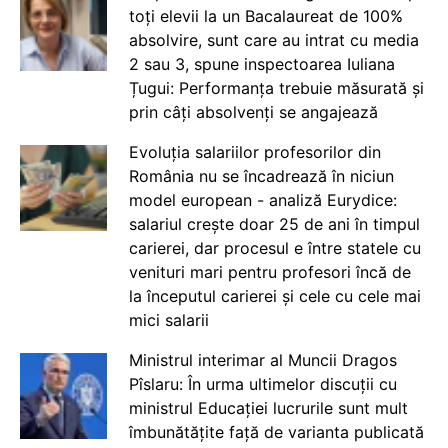
toți elevii la un Bacalaureat de 100%
absolvire, sunt care au intrat cu media
2 sau 3, spune inspectoarea Iuliana
Țugui: Performanța trebuie măsurată și
prin câți absolvenți se angajează
Evoluția salariilor profesorilor din
România nu se încadrează în niciun
model european - analiză Eurydice:
salariul crește doar 25 de ani în timpul
carierei, dar procesul e între statele cu
venituri mari pentru profesori încă de
la începutul carierei și cele cu cele mai
mici salarii
Ministrul interimar al Muncii Dragos
Pîslaru: În urma ultimelor discuții cu
ministrul Educației lucrurile sunt mult
îmbunătățite față de varianta publicată