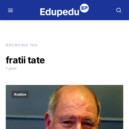
BROWSING TAG
fratii tate
1 post
Analize