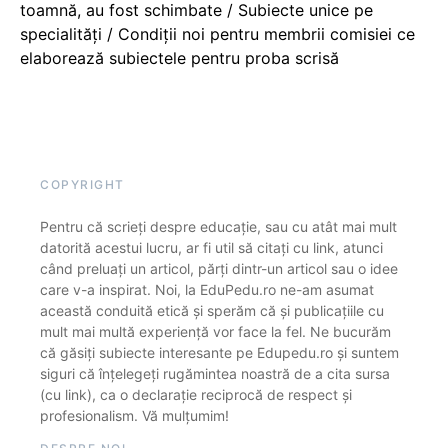
toamnă, au fost schimbate / Subiecte unice pe
specialități / Condiții noi pentru membrii comisiei ce
elaborează subiectele pentru proba scrisă
COPYRIGHT
Pentru că scrieți despre educație, sau cu atât mai mult
datorită acestui lucru, ar fi util să citați cu link, atunci
când preluați un articol, părți dintr-un articol sau o idee
care v-a inspirat. Noi, la EduPedu.ro ne-am asumat
această conduită etică și sperăm că și publicațiile cu
mult mai multă experiență vor face la fel. Ne bucurăm
că găsiți subiecte interesante pe Edupedu.ro și suntem
siguri că înțelegeți rugămintea noastră de a cita sursa
(cu link), ca o declarație reciprocă de respect și
profesionalism. Vă mulțumim!