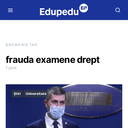
BROWSING TAG
frauda examene drept
1 post
Știri
Universitate