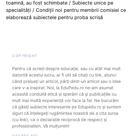
toamnă, au fost schimbate / Subiecte unice pe
specialități / Condiții noi pentru membrii comisiei ce
elaborează subiectele pentru proba scrisă
COPYRIGHT
Pentru că scrieți despre educație, sau cu atât mai mult
datorită acestui lucru, ar fi util să citați cu link, atunci
când preluați un articol, părți dintr-un articol sau o idee
care v-a inspirat. Noi, la EduPedu.ro ne-am asumat
această conduită etică și sperăm că și publicațiile cu
mult mai multă experiență vor face la fel. Ne bucurăm
că găsiți subiecte interesante pe Edupedu.ro și suntem
siguri că înțelegeți rugămintea noastră de a cita sursa
(cu link), ca o declarație reciprocă de respect și
profesionalism. Vă mulțumim!
DESPRE NOI