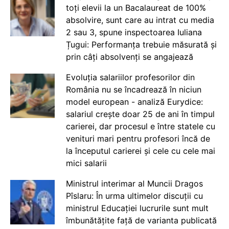
toți elevii la un Bacalaureat de 100%
absolvire, sunt care au intrat cu media
2 sau 3, spune inspectoarea Iuliana
Țugui: Performanța trebuie măsurată și
prin câți absolvenți se angajează
Evoluția salariilor profesorilor din
România nu se încadrează în niciun
model european - analiză Eurydice:
salariul crește doar 25 de ani în timpul
carierei, dar procesul e între statele cu
venituri mari pentru profesori încă de
la începutul carierei și cele cu cele mai
mici salarii
Ministrul interimar al Muncii Dragos
Pîslaru: În urma ultimelor discuții cu
ministrul Educației lucrurile sunt mult
îmbunătățite față de varianta publicată