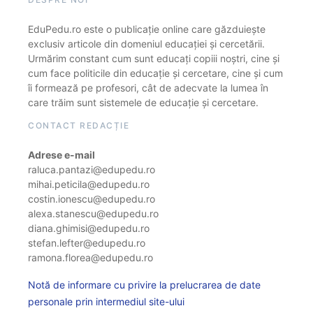
EduPedu.ro este o publicație online care găzduiește
exclusiv articole din domeniul educației și cercetării.
Urmărim constant cum sunt educați copiii noștri, cine și
cum face politicile din educație și cercetare, cine și cum
îi formează pe profesori, cât de adecvate la lumea în
care trăim sunt sistemele de educație și cercetare.
CONTACT REDACȚIE
Adrese e-mail
raluca.pantazi@edupedu.ro
mihai.peticila@edupedu.ro
costin.ionescu@edupedu.ro
alexa.stanescu@edupedu.ro
diana.ghimisi@edupedu.ro
stefan.lefter@edupedu.ro
ramona.florea@edupedu.ro
Notă de informare cu privire la prelucrarea de date
personale prin intermediul site-ului