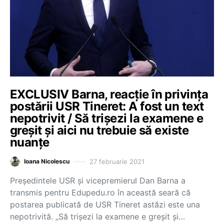
EXCLUSIV Barna, reacție în privința
postării USR Tineret: A fost un text
nepotrivit / Să trișezi la examene e
greșit și aici nu trebuie să existe
nuanțe
27 februarie 2021
Ioana Nicolescu
Președintele USR și vicepremierul Dan Barna a
transmis pentru Edupedu.ro în această seară că
postarea publicată de USR Tineret astăzi este una
nepotrivită. „Să trișezi la examene e greșit și…