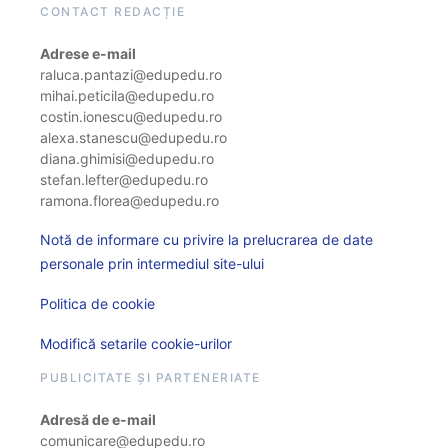
CONTACT REDACȚIE
Adrese e-mail
raluca.pantazi@edupedu.ro
mihai.peticila@edupedu.ro
costin.ionescu@edupedu.ro
alexa.stanescu@edupedu.ro
diana.ghimisi@edupedu.ro
stefan.lefter@edupedu.ro
ramona.florea@edupedu.ro
Notă de informare cu privire la prelucrarea de date
personale prin intermediul site-ului
Politica de cookie
Modifică setarile cookie-urilor
PUBLICITATE ȘI PARTENERIATE
Adresă de e-mail
comunicare@edupedu.ro