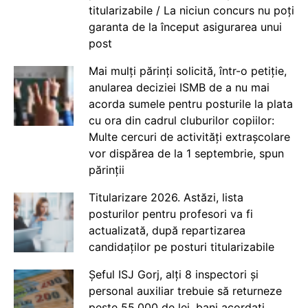
titularizabile / La niciun concurs nu poți
garanta de la început asigurarea unui
post
Mai mulți părinți solicită, într-o petiție,
anularea deciziei ISMB de a nu mai
acorda sumele pentru posturile la plata
cu ora din cadrul cluburilor copiilor:
Multe cercuri de activități extrașcolare
vor dispărea de la 1 septembrie, spun
părinții
Titularizare 2026. Astăzi, lista
posturilor pentru profesori va fi
actualizată, după repartizarea
candidaților pe posturi titularizabile
Șeful ISJ Gorj, alți 8 inspectori și
personal auxiliar trebuie să returneze
peste 55.000 de lei, bani acordați