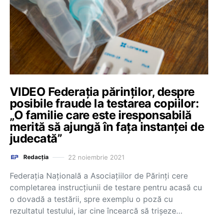
VIDEO Federația părinților, despre
posibile fraude la testarea copiilor:
„O familie care este iresponsabilă
merită să ajungă în fața instanței de
judecată”
22 noiembrie 2021
Redacția
Federația Națională a Asociațiilor de Părinți cere
completarea instrucțiunii de testare pentru acasă cu
o dovadă a testării, spre exemplu o poză cu
rezultatul testului, iar cine încearcă să trișeze…