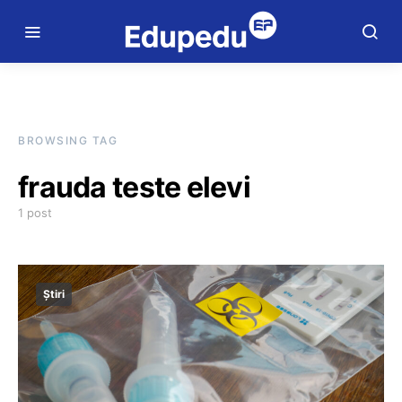
BROWSING TAG
frauda teste elevi
1 post
Știri