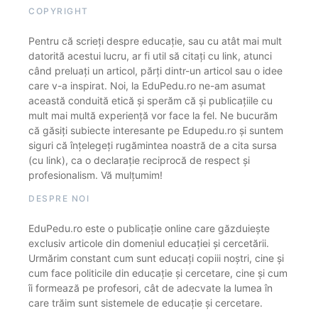
COPYRIGHT
Pentru că scrieți despre educație, sau cu atât mai mult
datorită acestui lucru, ar fi util să citați cu link, atunci
când preluați un articol, părți dintr-un articol sau o idee
care v-a inspirat. Noi, la EduPedu.ro ne-am asumat
această conduită etică și sperăm că și publicațiile cu
mult mai multă experiență vor face la fel. Ne bucurăm
că găsiți subiecte interesante pe Edupedu.ro și suntem
siguri că înțelegeți rugămintea noastră de a cita sursa
(cu link), ca o declarație reciprocă de respect și
profesionalism. Vă mulțumim!
DESPRE NOI
EduPedu.ro este o publicație online care găzduiește
exclusiv articole din domeniul educației și cercetării.
Urmărim constant cum sunt educați copiii noștri, cine și
cum face politicile din educație și cercetare, cine și cum
îi formează pe profesori, cât de adecvate la lumea în
care trăim sunt sistemele de educație și cercetare.