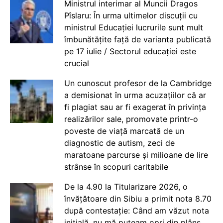
Ministrul interimar al Muncii Dragos
Pîslaru: În urma ultimelor discuții cu
ministrul Educației lucrurile sunt mult
îmbunătățite față de varianta publicată
pe 17 iulie / Sectorul educației este
crucial
Un cunoscut profesor de la Cambridge
a demisionat în urma acuzațiilor că ar
fi plagiat sau ar fi exagerat în privința
realizărilor sale, promovate printr-o
poveste de viață marcată de un
diagnostic de autism, zeci de
maratoane parcurse și milioane de lire
strânse în scopuri caritabile
De la 4.90 la Titularizare 2026, o
învățătoare din Sibiu a primit nota 8.70
după contestație: Când am văzut nota
inițială, nu mă puteam opri din plâns.