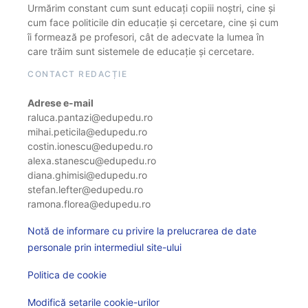
Urmărim constant cum sunt educați copiii noștri, cine și
cum face politicile din educație și cercetare, cine și cum
îi formează pe profesori, cât de adecvate la lumea în
care trăim sunt sistemele de educație și cercetare.
CONTACT REDACȚIE
Adrese e-mail
raluca.pantazi@edupedu.ro
mihai.peticila@edupedu.ro
costin.ionescu@edupedu.ro
alexa.stanescu@edupedu.ro
diana.ghimisi@edupedu.ro
stefan.lefter@edupedu.ro
ramona.florea@edupedu.ro
Notă de informare cu privire la prelucrarea de date
personale prin intermediul site-ului
Politica de cookie
Modifică setarile cookie-urilor