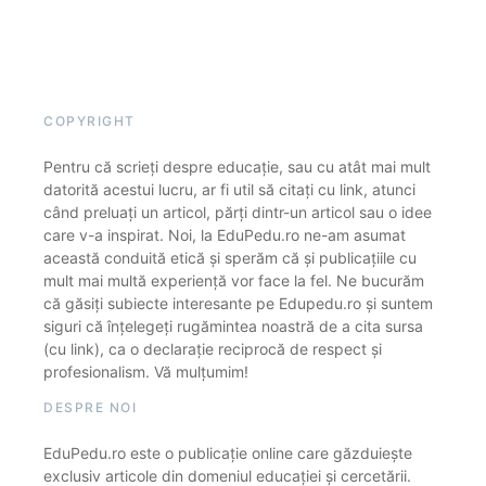
COPYRIGHT
Pentru că scrieți despre educație, sau cu atât mai mult
datorită acestui lucru, ar fi util să citați cu link, atunci
când preluați un articol, părți dintr-un articol sau o idee
care v-a inspirat. Noi, la EduPedu.ro ne-am asumat
această conduită etică și sperăm că și publicațiile cu
mult mai multă experiență vor face la fel. Ne bucurăm
că găsiți subiecte interesante pe Edupedu.ro și suntem
siguri că înțelegeți rugămintea noastră de a cita sursa
(cu link), ca o declarație reciprocă de respect și
profesionalism. Vă mulțumim!
DESPRE NOI
EduPedu.ro este o publicație online care găzduiește
exclusiv articole din domeniul educației și cercetării.