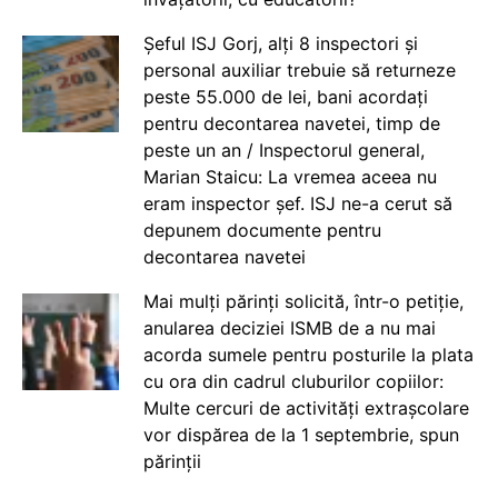
Șeful ISJ Gorj, alți 8 inspectori și
personal auxiliar trebuie să returneze
peste 55.000 de lei, bani acordați
pentru decontarea navetei, timp de
peste un an / Inspectorul general,
Marian Staicu: La vremea aceea nu
eram inspector șef. ISJ ne-a cerut să
depunem documente pentru
decontarea navetei
Mai mulți părinți solicită, într-o petiție,
anularea deciziei ISMB de a nu mai
acorda sumele pentru posturile la plata
cu ora din cadrul cluburilor copiilor:
Multe cercuri de activități extrașcolare
vor dispărea de la 1 septembrie, spun
părinții