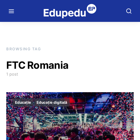
BROWSING TAG
FTC Romania
1 post
Educație
Educație digitală