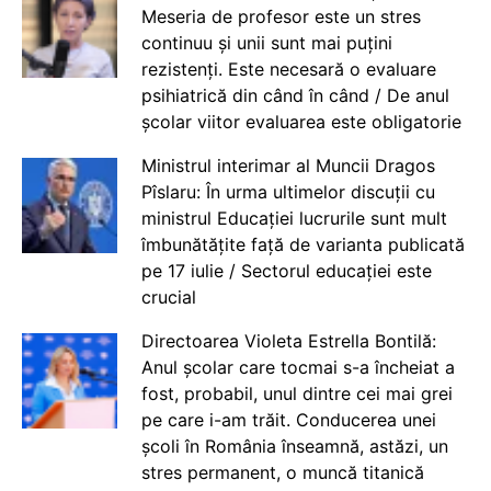
Meseria de profesor este un stres
continuu și unii sunt mai puțini
rezistenți. Este necesară o evaluare
psihiatrică din când în când / De anul
școlar viitor evaluarea este obligatorie
Ministrul interimar al Muncii Dragos
Pîslaru: În urma ultimelor discuții cu
ministrul Educației lucrurile sunt mult
îmbunătățite față de varianta publicată
pe 17 iulie / Sectorul educației este
crucial
Directoarea Violeta Estrella Bontilă:
Anul școlar care tocmai s-a încheiat a
fost, probabil, unul dintre cei mai grei
pe care i-am trăit. Conducerea unei
școli în România înseamnă, astăzi, un
stres permanent, o muncă titanică