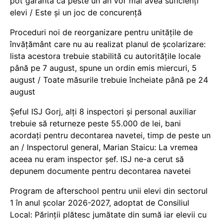
pot garanta că peste un an vor mai avea suficienți
elevi / Este și un joc de concurență
Proceduri noi de reorganizare pentru unitățile de
învățământ care nu au realizat planul de școlarizare:
lista acestora trebuie stabilită cu autoritățile locale
până pe 7 august, spune un ordin emis miercuri, 5
august / Toate măsurile trebuie încheiate până pe 24
august
Șeful ISJ Gorj, alți 8 inspectori și personal auxiliar
trebuie să returneze peste 55.000 de lei, bani
acordați pentru decontarea navetei, timp de peste un
an / Inspectorul general, Marian Staicu: La vremea
aceea nu eram inspector șef. ISJ ne-a cerut să
depunem documente pentru decontarea navetei
Program de afterschool pentru unii elevi din sectorul
1 în anul școlar 2026-2027, adoptat de Consiliul
Local: Părinții plătesc jumătate din sumă iar elevii cu