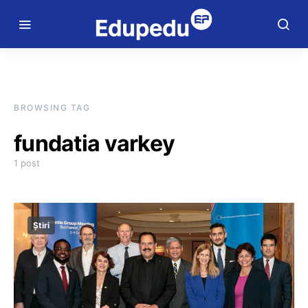
BROWSING TAG
fundatia varkey
1 post
Știri