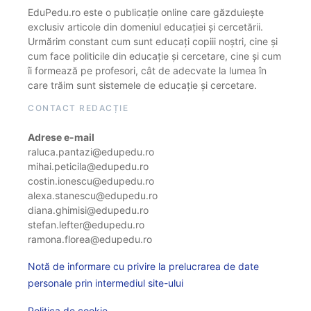
EduPedu.ro este o publicație online care găzduiește
exclusiv articole din domeniul educației și cercetării.
Urmărim constant cum sunt educați copiii noștri, cine și
cum face politicile din educație și cercetare, cine și cum
îi formează pe profesori, cât de adecvate la lumea în
care trăim sunt sistemele de educație și cercetare.
CONTACT REDACȚIE
Adrese e-mail
raluca.pantazi@edupedu.ro
mihai.peticila@edupedu.ro
costin.ionescu@edupedu.ro
alexa.stanescu@edupedu.ro
diana.ghimisi@edupedu.ro
stefan.lefter@edupedu.ro
ramona.florea@edupedu.ro
Notă de informare cu privire la prelucrarea de date
personale prin intermediul site-ului
Politica de cookie