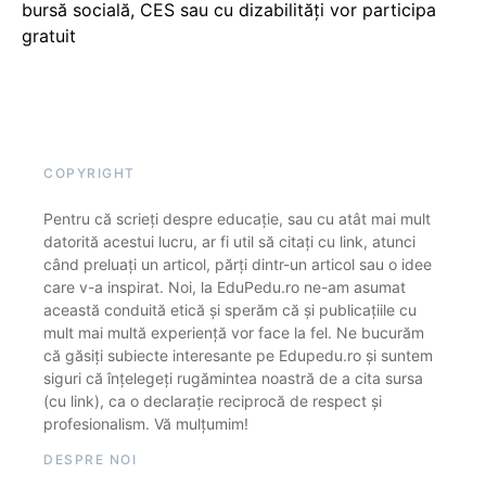
bursă socială, CES sau cu dizabilităţi vor participa
gratuit
COPYRIGHT
Pentru că scrieți despre educație, sau cu atât mai mult
datorită acestui lucru, ar fi util să citați cu link, atunci
când preluați un articol, părți dintr-un articol sau o idee
care v-a inspirat. Noi, la EduPedu.ro ne-am asumat
această conduită etică și sperăm că și publicațiile cu
mult mai multă experiență vor face la fel. Ne bucurăm
că găsiți subiecte interesante pe Edupedu.ro și suntem
siguri că înțelegeți rugămintea noastră de a cita sursa
(cu link), ca o declarație reciprocă de respect și
profesionalism. Vă mulțumim!
DESPRE NOI