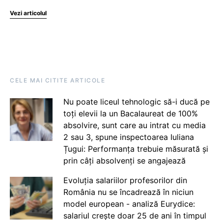
Vezi articolul
CELE MAI CITITE ARTICOLE
Nu poate liceul tehnologic să-i ducă pe
toți elevii la un Bacalaureat de 100%
absolvire, sunt care au intrat cu media
2 sau 3, spune inspectoarea Iuliana
Țugui: Performanța trebuie măsurată și
prin câți absolvenți se angajează
Evoluția salariilor profesorilor din
România nu se încadrează în niciun
model european - analiză Eurydice:
salariul crește doar 25 de ani în timpul