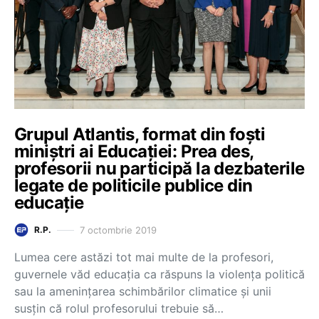
Grupul Atlantis, format din foști
miniștri ai Educației: Prea des,
profesorii nu participă la dezbaterile
legate de politicile publice din
educație
7 octombrie 2019
R.P.
Lumea cere astăzi tot mai multe de la profesori,
guvernele văd educația ca răspuns la violența politică
sau la amenințarea schimbărilor climatice și unii
susțin că rolul profesorului trebuie să…