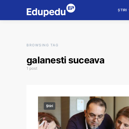
ȘTIRI
BROWSING TAG
galanesti suceava
1 post
Știri