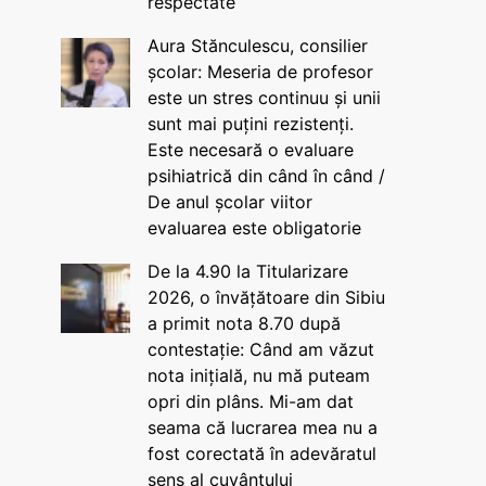
respectate
Aura Stănculescu, consilier
școlar: Meseria de profesor
este un stres continuu și unii
sunt mai puțini rezistenți.
Este necesară o evaluare
psihiatrică din când în când /
De anul școlar viitor
evaluarea este obligatorie
De la 4.90 la Titularizare
2026, o învățătoare din Sibiu
a primit nota 8.70 după
contestație: Când am văzut
nota inițială, nu mă puteam
opri din plâns. Mi-am dat
seama că lucrarea mea nu a
fost corectată în adevăratul
sens al cuvântului