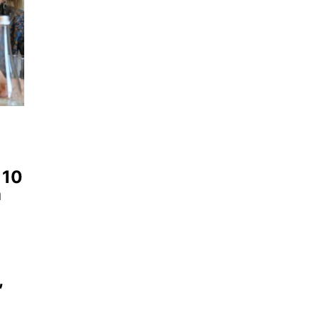
 10
ă
,