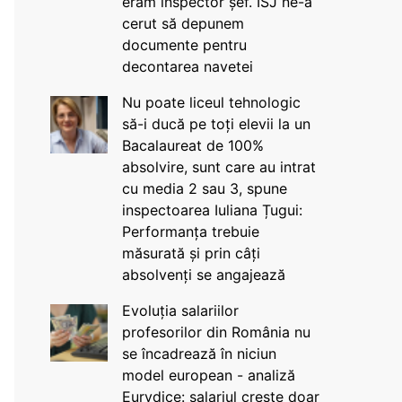
eram inspector șef. ISJ ne-a
cerut să depunem
documente pentru
decontarea navetei
Nu poate liceul tehnologic
să-i ducă pe toți elevii la un
Bacalaureat de 100%
absolvire, sunt care au intrat
cu media 2 sau 3, spune
inspectoarea Iuliana Țugui:
Performanța trebuie
măsurată și prin câți
absolvenți se angajează
Evoluția salariilor
profesorilor din România nu
se încadrează în niciun
model european - analiză
Eurydice: salariul crește doar