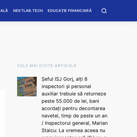
OALĂ
NEXTLAB.TECH
EDUCAȚIE FINANCIARĂ
CELE MAI CITITE ARTICOLE
Șeful ISJ Gorj, alți 8
inspectori și personal
auxiliar trebuie să returneze
peste 55.000 de lei, bani
acordați pentru decontarea
navetei, timp de peste un an
/ Inspectorul general, Marian
Staicu: La vremea aceea nu