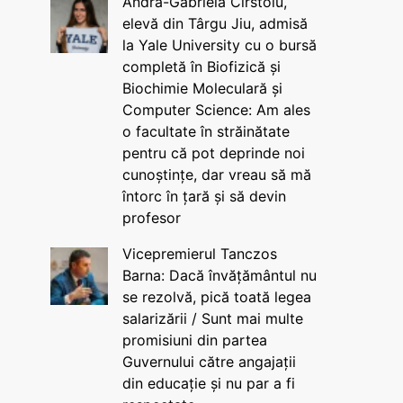
Andra-Gabriela Cîrstoiu,
elevă din Târgu Jiu, admisă
la Yale University cu o bursă
completă în Biofizică și
Biochimie Moleculară și
Computer Science: Am ales
o facultate în străinătate
pentru că pot deprinde noi
cunoștințe, dar vreau să mă
întorc în țară și să devin
profesor
Vicepremierul Tanczos
Barna: Dacă învățământul nu
se rezolvă, pică toată legea
salarizării / Sunt mai multe
promisiuni din partea
Guvernului către angajații
din educație și nu par a fi