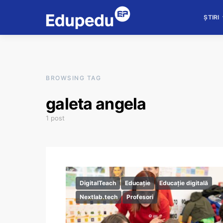
ȘTIRI
BROWSING TAG
galeta angela
1 post
DigitalTeach
Educație
Educație digitală
Nextlab.tech
Profesori