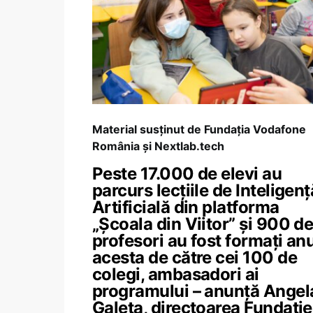
Material susținut de Fundația Vodafone
România și Nextlab.tech
Peste 17.000 de elevi au
parcurs lecțiile de Inteligenț
Artificială din platforma
„Școala din Viitor” și 900 d
profesori au fost formați anu
acesta de către cei 100 de
colegi, ambasadori ai
programului – anunță Angel
Galeța, directoarea Fundație