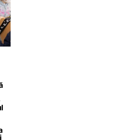
ă
e
l
a
i