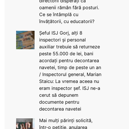
directorii disperați că
oamenii rămân fără posturi.
Ce se întâmplă cu
învățătorii, cu educatorii?
Șeful ISJ Gorj, alți 8
inspectori și personal
auxiliar trebuie să returneze
peste 55.000 de lei, bani
acordați pentru decontarea
navetei, timp de peste un an
/ Inspectorul general, Marian
Staicu: La vremea aceea nu
eram inspector șef. ISJ ne-a
cerut să depunem
documente pentru
decontarea navetei
Mai mulți părinți solicită,
într-o petiție, anularea