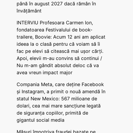
până în august 2027 dacă rămân în
învățământ
INTERVIU Profesoara Carmen Ion,
fondatoarea Festivalului de book-
trailere, Boovie: Acum 12 ani am aplicat
ideea la o clasă pentru că voiam să îi
fac pe elevi să citească mai ușor cărți.
Apoi, elevii m-au convins să continui /
Nu m-am gândit absolut deloc că va
avea vreun impact major
Compania Meta, care deține Facebook
și Instagram, a primit o nouă amendă în
statul New Mexico: 567 milioane de
dolari, cea mai mare sancțiune legată
de siguranța copiilor, primită de
gigantul social media
Măsuri împotriva fraudei bazate pe