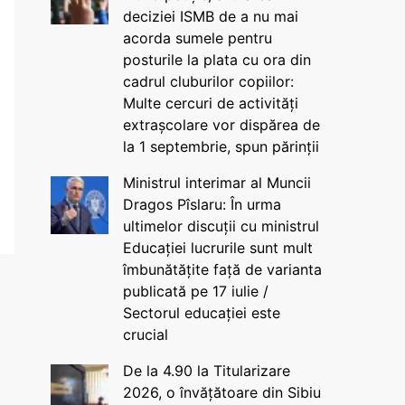
deciziei ISMB de a nu mai
acorda sumele pentru
posturile la plata cu ora din
cadrul cluburilor copiilor:
Multe cercuri de activități
extrașcolare vor dispărea de
la 1 septembrie, spun părinții
Ministrul interimar al Muncii
Dragos Pîslaru: În urma
ultimelor discuții cu ministrul
Educației lucrurile sunt mult
îmbunătățite față de varianta
publicată pe 17 iulie /
Sectorul educației este
crucial
De la 4.90 la Titularizare
2026, o învățătoare din Sibiu