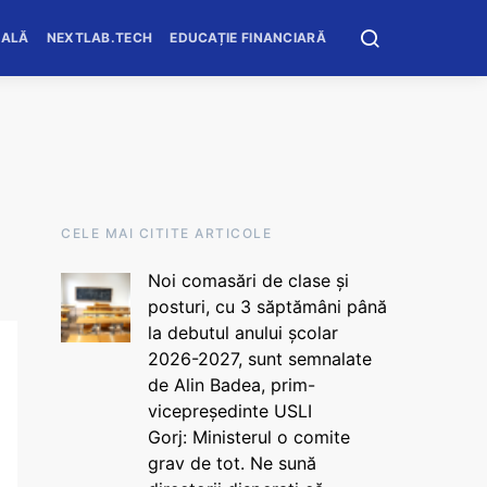
OALĂ
NEXTLAB.TECH
EDUCAȚIE FINANCIARĂ
CELE MAI CITITE ARTICOLE
Noi comasări de clase și
posturi, cu 3 săptămâni până
la debutul anului școlar
2026-2027, sunt semnalate
de Alin Badea, prim-
vicepreședinte USLI
Gorj: Ministerul o comite
grav de tot. Ne sună