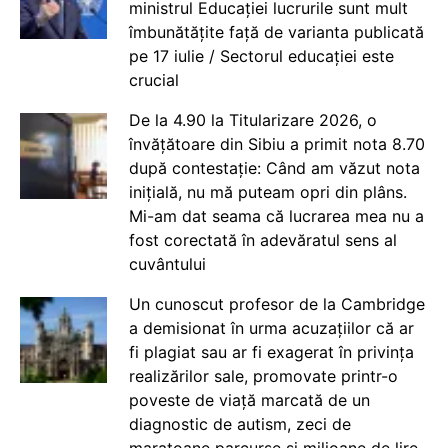
ministrul Educației lucrurile sunt mult
îmbunătățite față de varianta publicată
pe 17 iulie / Sectorul educației este
crucial
De la 4.90 la Titularizare 2026, o
învățătoare din Sibiu a primit nota 8.70
după contestație: Când am văzut nota
inițială, nu mă puteam opri din plâns.
Mi-am dat seama că lucrarea mea nu a
fost corectată în adevăratul sens al
cuvântului
Un cunoscut profesor de la Cambridge
a demisionat în urma acuzațiilor că ar
fi plagiat sau ar fi exagerat în privința
realizărilor sale, promovate printr-o
poveste de viață marcată de un
diagnostic de autism, zeci de
maratoane parcurse și milioane de lire