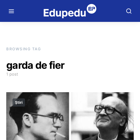
BROWSING TAG
garda de fier
1 post
Știri