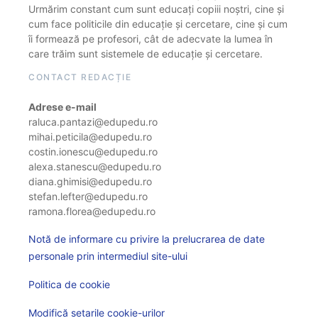
Urmărim constant cum sunt educați copiii noștri, cine și
cum face politicile din educație și cercetare, cine și cum
îi formează pe profesori, cât de adecvate la lumea în
care trăim sunt sistemele de educație și cercetare.
CONTACT REDACȚIE
Adrese e-mail
raluca.pantazi@edupedu.ro
mihai.peticila@edupedu.ro
costin.ionescu@edupedu.ro
alexa.stanescu@edupedu.ro
diana.ghimisi@edupedu.ro
stefan.lefter@edupedu.ro
ramona.florea@edupedu.ro
Notă de informare cu privire la prelucrarea de date
personale prin intermediul site-ului
Politica de cookie
Modifică setarile cookie-urilor