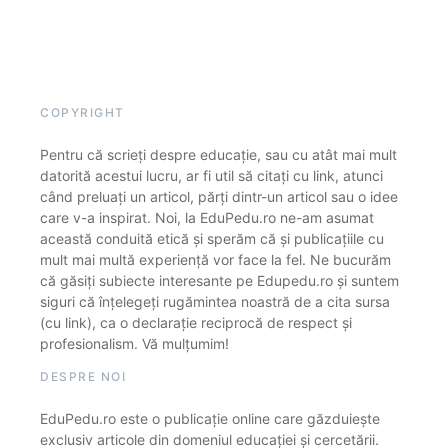
COPYRIGHT
Pentru că scrieți despre educație, sau cu atât mai mult
datorită acestui lucru, ar fi util să citați cu link, atunci
când preluați un articol, părți dintr-un articol sau o idee
care v-a inspirat. Noi, la EduPedu.ro ne-am asumat
această conduită etică și sperăm că și publicațiile cu
mult mai multă experiență vor face la fel. Ne bucurăm
că găsiți subiecte interesante pe Edupedu.ro și suntem
siguri că înțelegeți rugămintea noastră de a cita sursa
(cu link), ca o declarație reciprocă de respect și
profesionalism. Vă mulțumim!
DESPRE NOI
EduPedu.ro este o publicație online care găzduiește
exclusiv articole din domeniul educației și cercetării.