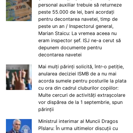
personal auxiliar trebuie să returneze
peste 55.000 de lei, bani acordați
pentru decontarea navetei, timp de
peste un an / Inspectorul general,
Marian Staicu: La vremea aceea nu
eram inspector șef. ISJ ne-a cerut să
depunem documente pentru
decontarea navetei
Mai mulți părinți solicită, într-o petiție,
anularea deciziei ISMB de a nu mai
acorda sumele pentru posturile la plata
cu ora din cadrul cluburilor copiilor:
Multe cercuri de activități extrașcolare
vor dispărea de la 1 septembrie, spun
părinții
Ministrul interimar al Muncii Dragos
Pîslaru: În urma ultimelor discuții cu