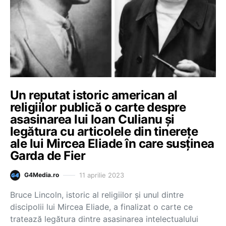
Un reputat istoric american al
religiilor publică o carte despre
asasinarea lui Ioan Culianu și
legătura cu articolele din tinerețe
ale lui Mircea Eliade în care susținea
Garda de Fier
11 aprilie 2023
G4Media.ro
Bruce Lincoln, istoric al religiilor și unul dintre
discipolii lui Mircea Eliade, a finalizat o carte ce
tratează legătura dintre asasinarea intelectualului