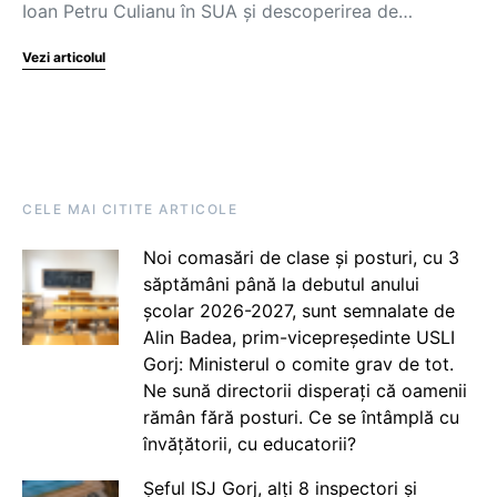
Ioan Petru Culianu în SUA și descoperirea de…
Vezi articolul
CELE MAI CITITE ARTICOLE
Noi comasări de clase și posturi, cu 3
săptămâni până la debutul anului
școlar 2026-2027, sunt semnalate de
Alin Badea, prim-vicepreședinte USLI
Gorj: Ministerul o comite grav de tot.
Ne sună directorii disperați că oamenii
rămân fără posturi. Ce se întâmplă cu
învățătorii, cu educatorii?
Șeful ISJ Gorj, alți 8 inspectori și