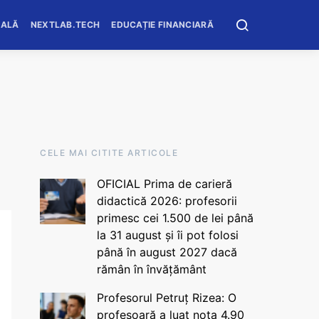
OALĂ
NEXTLAB.TECH
EDUCAȚIE FINANCIARĂ
CELE MAI CITITE ARTICOLE
OFICIAL Prima de carieră
didactică 2026: profesorii
primesc cei 1.500 de lei până
la 31 august și îi pot folosi
până în august 2027 dacă
rămân în învățământ
Profesorul Petruț Rizea: O
profesoară a luat nota 4.90