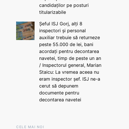
candidaților pe posturi
titularizabile
Șeful ISJ Gorj, alți 8
inspectori și personal
auxiliar trebuie să returneze
peste 55.000 de lei, bani
acordați pentru decontarea
navetei, timp de peste un an
/ Inspectorul general, Marian
Staicu: La vremea aceea nu
eram inspector șef. ISJ ne-a
cerut să depunem
documente pentru
decontarea navetei
CELE MAI NOI