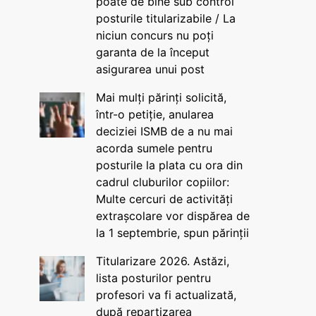
poate de bine sub control
posturile titularizabile / La
niciun concurs nu poți
garanta de la început
asigurarea unui post
Mai mulți părinți solicită,
într-o petiție, anularea
deciziei ISMB de a nu mai
acorda sumele pentru
posturile la plata cu ora din
cadrul cluburilor copiilor:
Multe cercuri de activități
extrașcolare vor dispărea de
la 1 septembrie, spun părinții
Titularizare 2026. Astăzi,
lista posturilor pentru
profesori va fi actualizată,
după repartizarea