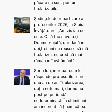
păcate nu sunt posturi
titularizabile
Ședințele de repartizare a
profesorilor 2026, la Sibiu.
Învățătoare: „Am zis iau ce
este. O să fac naveta și
Doamne-ajută, dar dacă în
doi,trei ani nu reușesc să mă
titularizez nu cred că mai
rămân în învățământ”
Sorin Ion, întrebat cum le
răspunde profesorilor care
dau an de an Titularizarea,
obțin note mari, dar nu au
post pe perioadă
nedeterminată: În ultimii ani
am încercat să ținem cât se