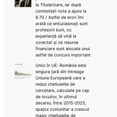
la Titularizare, iar după
contestații nota a ajuns la
8.70 / Astfel de erori îmi
arată ce entuziasmați sunt
profesorii buni, cu
experiență să vină la
corectat și ce resurse
financiare sunt alocate unui
astfel de concurs important
Unici în UE: România este
singura țară din întreaga
Uniune Europeană care a
redus cheltuielile de
cercetare, calculate pe cap
de locuitor, în ultimul
deceniu. Între 2015-2025,
spațiul comunitar a crescut
masiv cheltuielile de