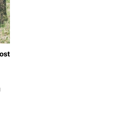
ost
u