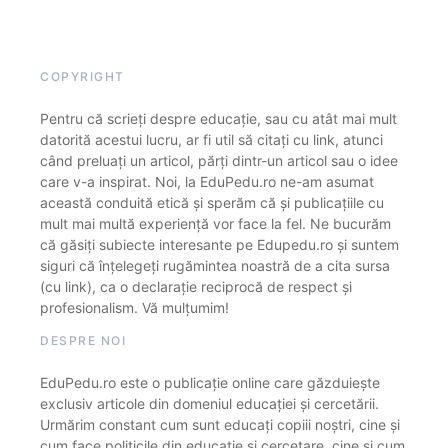
COPYRIGHT
Pentru că scrieți despre educație, sau cu atât mai mult
datorită acestui lucru, ar fi util să citați cu link, atunci
când preluați un articol, părți dintr-un articol sau o idee
care v-a inspirat. Noi, la EduPedu.ro ne-am asumat
această conduită etică și sperăm că și publicațiile cu
mult mai multă experiență vor face la fel. Ne bucurăm
că găsiți subiecte interesante pe Edupedu.ro și suntem
siguri că înțelegeți rugămintea noastră de a cita sursa
(cu link), ca o declarație reciprocă de respect și
profesionalism. Vă mulțumim!
DESPRE NOI
EduPedu.ro este o publicație online care găzduiește
exclusiv articole din domeniul educației și cercetării.
Urmărim constant cum sunt educați copiii noștri, cine și
cum face politicile din educație și cercetare, cine și cum