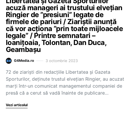
Libertatea și Gazeta Sporturilor
acuză manageri ai trustului elvețian
Ringier de ”presiuni” legate de
firmele de pariuri / Ziariștii anunță
că vor acționa ”prin toate mijloacele
legale” / Printre semnatari –
Ioanițoaia, Tolontan, Dan Duca,
Geambașu
3 octombrie 2023
G4Media.ro
72 de ziariști din redacțiile Libertatea și Gazeta
Sporturilor, deținute trustul elvețian Ringier, au acuzat
marți într-un comunicat managementul companiei de
presă că a cerut să vadă înainte de publicare…
Vezi articolul