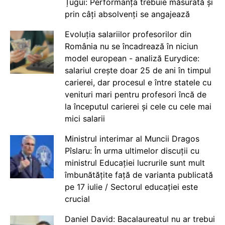
Țugui: Performanța trebuie măsurată și
prin câți absolvenți se angajează
Evoluția salariilor profesorilor din
România nu se încadrează în niciun
model european - analiză Eurydice:
salariul crește doar 25 de ani în timpul
carierei, dar procesul e între statele cu
venituri mari pentru profesori încă de
la începutul carierei și cele cu cele mai
mici salarii
Ministrul interimar al Muncii Dragos
Pîslaru: În urma ultimelor discuții cu
ministrul Educației lucrurile sunt mult
îmbunătățite față de varianta publicată
pe 17 iulie / Sectorul educației este
crucial
Daniel David: Bacalaureatul nu ar trebui