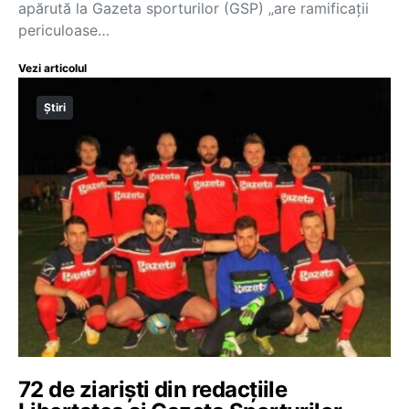
apărută la Gazeta sporturilor (GSP) „are ramificații
periculoase…
Vezi articolul
Știri
72 de ziariști din redacțiile