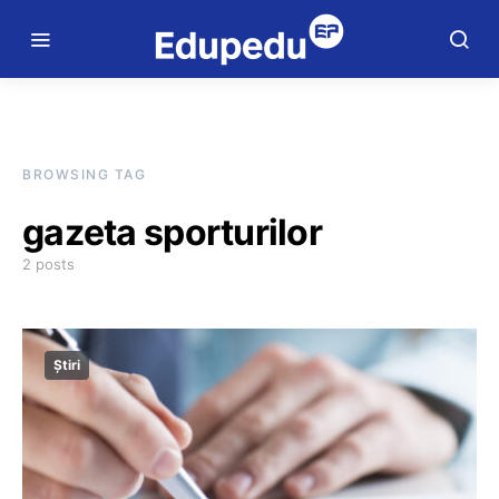
BROWSING TAG
gazeta sporturilor
2 posts
Știri