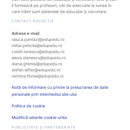
îi formează pe profesori, cât de adecvate la lumea în
care trăim sunt sistemele de educație și cercetare.
CONTACT REDACȚIE
Adrese e-mail
raluca.pantazi@edupedu.ro
mihai.peticila@edupedu.ro
costin.ionescu@edupedu.ro
alexa.stanescu@edupedu.ro
diana.ghimisi@edupedu.ro
stefan.lefter@edupedu.ro
ramona.florea@edupedu.ro
Notă de informare cu privire la prelucrarea de date
personale prin intermediul site-ului
Politica de cookie
Modifică setarile cookie-urilor
PUBLICITATE ȘI PARTENERIATE