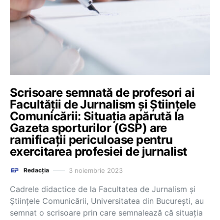
Scrisoare semnată de profesori ai
Facultății de Jurnalism și Științele
Comunicării: Situația apărută la
Gazeta sporturilor (GSP) are
ramificații periculoase pentru
exercitarea profesiei de jurnalist
3 noiembrie 2023
Redacția
Cadrele didactice de la Facultatea de Jurnalism și
Științele Comunicării, Universitatea din București, au
semnat o scrisoare prin care semnalează că situația