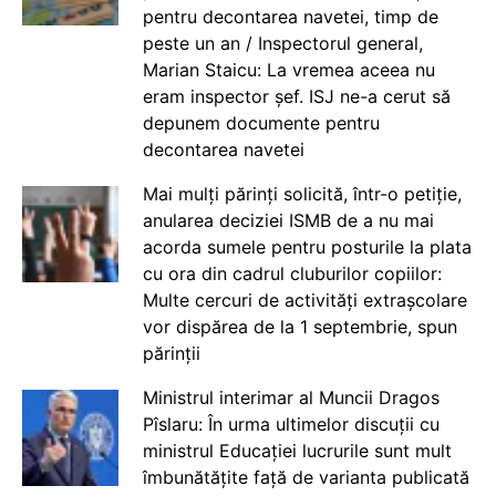
pentru decontarea navetei, timp de
peste un an / Inspectorul general,
Marian Staicu: La vremea aceea nu
eram inspector șef. ISJ ne-a cerut să
depunem documente pentru
decontarea navetei
Mai mulți părinți solicită, într-o petiție,
anularea deciziei ISMB de a nu mai
acorda sumele pentru posturile la plata
cu ora din cadrul cluburilor copiilor:
Multe cercuri de activități extrașcolare
vor dispărea de la 1 septembrie, spun
părinții
Ministrul interimar al Muncii Dragos
Pîslaru: În urma ultimelor discuții cu
ministrul Educației lucrurile sunt mult
îmbunătățite față de varianta publicată