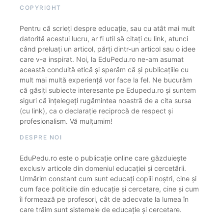
COPYRIGHT
Pentru că scrieți despre educație, sau cu atât mai mult
datorită acestui lucru, ar fi util să citați cu link, atunci
când preluați un articol, părți dintr-un articol sau o idee
care v-a inspirat. Noi, la EduPedu.ro ne-am asumat
această conduită etică și sperăm că și publicațiile cu
mult mai multă experiență vor face la fel. Ne bucurăm
că găsiți subiecte interesante pe Edupedu.ro și suntem
siguri că înțelegeți rugămintea noastră de a cita sursa
(cu link), ca o declarație reciprocă de respect și
profesionalism. Vă mulțumim!
DESPRE NOI
EduPedu.ro este o publicație online care găzduiește
exclusiv articole din domeniul educației și cercetării.
Urmărim constant cum sunt educați copiii noștri, cine și
cum face politicile din educație și cercetare, cine și cum
îi formează pe profesori, cât de adecvate la lumea în
care trăim sunt sistemele de educație și cercetare.