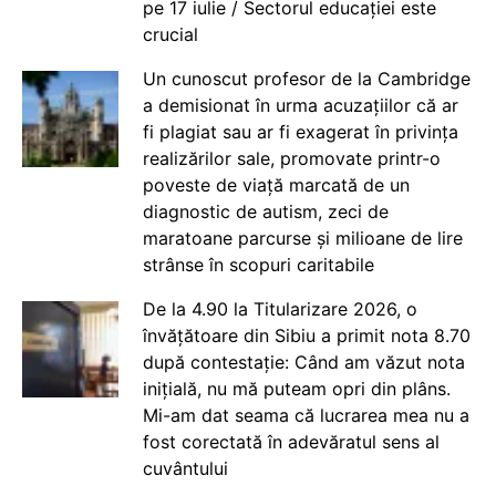
pe 17 iulie / Sectorul educației este
crucial
Un cunoscut profesor de la Cambridge
a demisionat în urma acuzațiilor că ar
fi plagiat sau ar fi exagerat în privința
realizărilor sale, promovate printr-o
poveste de viață marcată de un
diagnostic de autism, zeci de
maratoane parcurse și milioane de lire
strânse în scopuri caritabile
De la 4.90 la Titularizare 2026, o
învățătoare din Sibiu a primit nota 8.70
după contestație: Când am văzut nota
inițială, nu mă puteam opri din plâns.
Mi-am dat seama că lucrarea mea nu a
fost corectată în adevăratul sens al
cuvântului