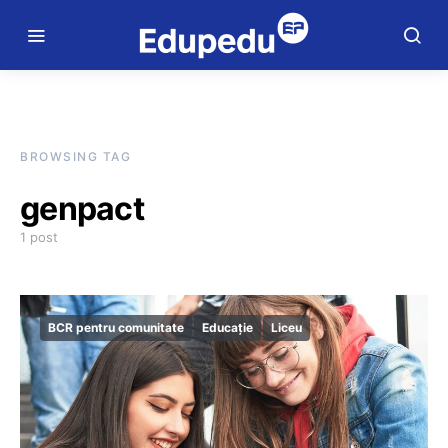
BROWSING TAG
genpact
1 post
BCR pentru comunitate
Educație
Liceu