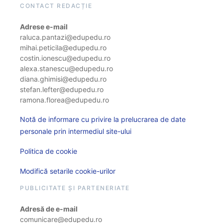
CONTACT REDACȚIE
Adrese e-mail
raluca.pantazi@edupedu.ro
mihai.peticila@edupedu.ro
costin.ionescu@edupedu.ro
alexa.stanescu@edupedu.ro
diana.ghimisi@edupedu.ro
stefan.lefter@edupedu.ro
ramona.florea@edupedu.ro
Notă de informare cu privire la prelucrarea de date
personale prin intermediul site-ului
Politica de cookie
Modifică setarile cookie-urilor
PUBLICITATE ȘI PARTENERIATE
Adresă de e-mail
comunicare@edupedu.ro