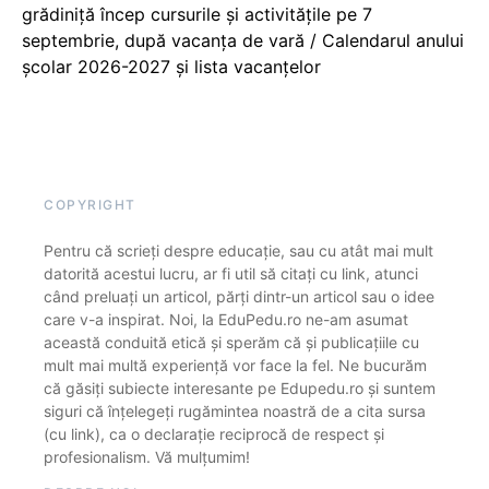
grădiniță încep cursurile și activitățile pe 7
septembrie, după vacanța de vară / Calendarul anului
școlar 2026-2027 și lista vacanțelor
COPYRIGHT
Pentru că scrieți despre educație, sau cu atât mai mult
datorită acestui lucru, ar fi util să citați cu link, atunci
când preluați un articol, părți dintr-un articol sau o idee
care v-a inspirat. Noi, la EduPedu.ro ne-am asumat
această conduită etică și sperăm că și publicațiile cu
mult mai multă experiență vor face la fel. Ne bucurăm
că găsiți subiecte interesante pe Edupedu.ro și suntem
siguri că înțelegeți rugămintea noastră de a cita sursa
(cu link), ca o declarație reciprocă de respect și
profesionalism. Vă mulțumim!