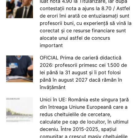
luat nota 4.90 la Titularizare, iar după
contestații nota a ajuns la 8.70 / Astfel
de erori îmi arată ce entuziasmați sunt
profesorii buni, cu experiență să vină la
corectat și ce resurse financiare sunt
alocate unui astfel de concurs
important
OFICIAL Prima de carieră didactică
2026: profesorii primesc cei 1.500 de
lei până la 31 august și îi pot folosi
până în august 2027 dacă rămân în
învățământ
Unici în UE: România este singura țară
din întreaga Uniune Europeană care a
redus cheltuielile de cercetare,
calculate pe cap de locuitor, în ultimul
deceniu. Între 2015-2025, spațiul
comunitar a crescut masiv cheltuielile