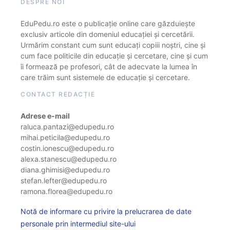
DESPRE NOI
EduPedu.ro este o publicație online care găzduiește
exclusiv articole din domeniul educației și cercetării.
Urmărim constant cum sunt educați copiii noștri, cine și
cum face politicile din educație și cercetare, cine și cum
îi formează pe profesori, cât de adecvate la lumea în
care trăim sunt sistemele de educație și cercetare.
CONTACT REDACȚIE
Adrese e-mail
raluca.pantazi@edupedu.ro
mihai.peticila@edupedu.ro
costin.ionescu@edupedu.ro
alexa.stanescu@edupedu.ro
diana.ghimisi@edupedu.ro
stefan.lefter@edupedu.ro
ramona.florea@edupedu.ro
Notă de informare cu privire la prelucrarea de date
personale prin intermediul site-ului