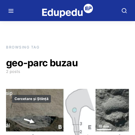
BROWSING TAG
geo-parc buzau
2 posts
Cercetare și Știință