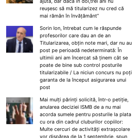
ajută, dar dacă în doi,trei ani nu
reușesc să mă titularizez nu cred că
mai rămân în învățământ”
Sorin Ion, întrebat cum le răspunde
profesorilor care dau an de an
Titularizarea, obțin note mari, dar nu au
post pe perioadă nedeterminată: În
ultimii ani am încercat să ținem cât se
poate de bine sub control posturile
titularizabile / La niciun concurs nu poți
garanta de la început asigurarea unui
post
Mai mulți părinți solicită, într-o petiție,
anularea deciziei ISMB de a nu mai
acorda sumele pentru posturile la plata
cu ora din cadrul cluburilor copiilor:
Multe cercuri de activități extrașcolare
vor dispărea de la 1 septembrie, spun