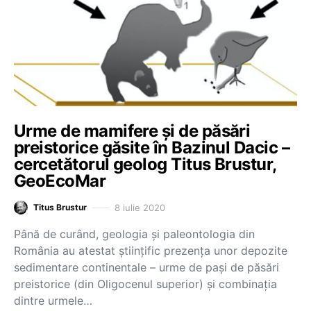
Urme de mamifere și de păsări
preistorice găsite în Bazinul Dacic –
cercetătorul geolog Titus Brustur,
GeoEcoMar
8 iulie 2020
Titus Brustur
Până de curând, geologia și paleontologia din
România au atestat științific prezența unor depozite
sedimentare continentale – urme de pași de păsări
preistorice (din Oligocenul superior) şi combinația
dintre urmele…