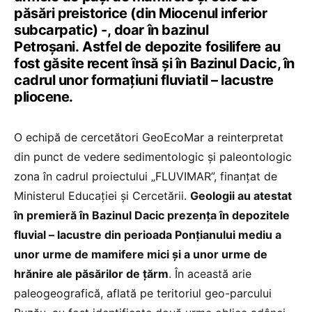
păsări preistorice (din Miocenul inferior
subcarpatic) -,
doar în bazinul
Petroșani.
Astfel de depozite fosilifere au
fost găsite recent însă și în Bazinul Dacic, în
cadrul unor formaţiuni fluviatil – lacustre
pliocene.
O echipă de cercetători GeoEcoMar a reinterpretat
din punct de vedere sedimentologic și paleontologic
zona
în cadrul proiectului „FLUVIMAR”, finanțat de
Ministerul Educației și Cercetării.
Geologii au atestat
în premieră în Bazinul Dacic prezența în depozitele
fluvial – lacustre din perioada Ponțianului mediu a
unor urme de mamifere mici și a unor urme de
hrănire ale păsărilor de țărm
. În această arie
paleogeografică, aflată pe teritoriul geo-parcului