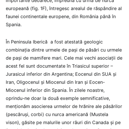
importante deoarece, împreună cu urma de nurcă
europeană (fig. 1F), întregesc arealul de răspândire al
faunei continentale europene, din România până în
Spania.
În Peninsula Iberică
a fost atestată geologic
combinația dintre urmele de pași de păsări cu urmele
de pași de mamifere mari. Cele mai vechi asociații de
acest fel sunt documentate în Triasicul superior –
Jurasicul inferior din Argentina; Eocenul din SUA și
Iran, Oligocenul și Miocenul din Iran și Eocen-
Miocenul inferior din Spania. În zilele noastre,
oprindu-ne doar la două exemple semnificative,
menționăm asocierea urmelor de hrănire ale păsărilor
(pescăruși, corbi) cu nurca americană (Mustela
vison), găsite pe malurile unor râuri din Canada și pe