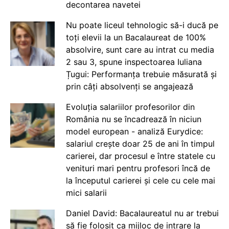
decontarea navetei
Nu poate liceul tehnologic să-i ducă pe
toți elevii la un Bacalaureat de 100%
absolvire, sunt care au intrat cu media
2 sau 3, spune inspectoarea Iuliana
Țugui: Performanța trebuie măsurată și
prin câți absolvenți se angajează
Evoluția salariilor profesorilor din
România nu se încadrează în niciun
model european - analiză Eurydice:
salariul crește doar 25 de ani în timpul
carierei, dar procesul e între statele cu
venituri mari pentru profesori încă de
la începutul carierei și cele cu cele mai
mici salarii
Daniel David: Bacalaureatul nu ar trebui
să fie folosit ca mijloc de intrare la