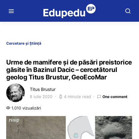
Cercetare și Știință
Urme de mamifere și de păsări preistorice
găsite în Bazinul Dacic – cercetătorul
geolog Titus Brustur, GeoEcoMar
Titus Brustur
8 iulie 2020
4 minute read
One comment
1.010 vizualizări