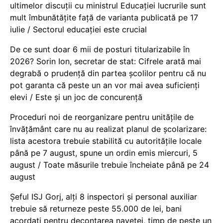
ultimelor discuții cu ministrul Educației lucrurile sunt
mult îmbunătățite față de varianta publicată pe 17
iulie / Sectorul educației este crucial
De ce sunt doar 6 mii de posturi titularizabile în
2026? Sorin Ion, secretar de stat: Cifrele arată mai
degrabă o prudență din partea școlilor pentru că nu
pot garanta că peste un an vor mai avea suficienți
elevi / Este și un joc de concurență
Proceduri noi de reorganizare pentru unitățile de
învățământ care nu au realizat planul de școlarizare:
lista acestora trebuie stabilită cu autoritățile locale
până pe 7 august, spune un ordin emis miercuri, 5
august / Toate măsurile trebuie încheiate până pe 24
august
Șeful ISJ Gorj, alți 8 inspectori și personal auxiliar
trebuie să returneze peste 55.000 de lei, bani
acordați pentru decontarea navetei, timp de peste un