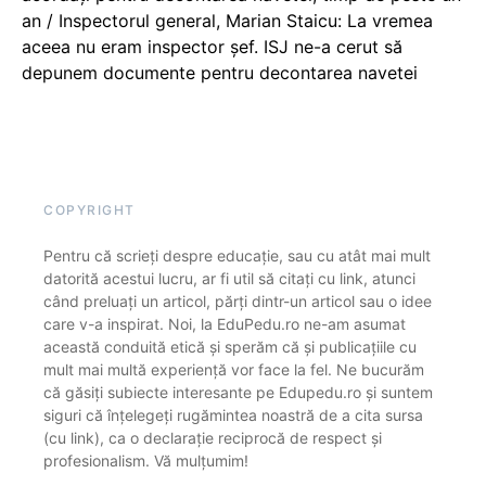
an / Inspectorul general, Marian Staicu: La vremea
aceea nu eram inspector șef. ISJ ne-a cerut să
depunem documente pentru decontarea navetei
COPYRIGHT
Pentru că scrieți despre educație, sau cu atât mai mult
datorită acestui lucru, ar fi util să citați cu link, atunci
când preluați un articol, părți dintr-un articol sau o idee
care v-a inspirat. Noi, la EduPedu.ro ne-am asumat
această conduită etică și sperăm că și publicațiile cu
mult mai multă experiență vor face la fel. Ne bucurăm
că găsiți subiecte interesante pe Edupedu.ro și suntem
siguri că înțelegeți rugămintea noastră de a cita sursa
(cu link), ca o declarație reciprocă de respect și
profesionalism. Vă mulțumim!