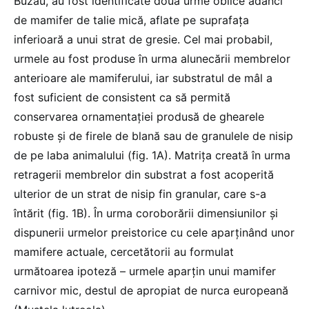
Buzău, au fost identificate două urme oblice adânci
de mamifer de talie mică, aflate pe suprafața
inferioară a unui strat de gresie. Cel mai probabil,
urmele au fost produse în urma alunecării membrelor
anterioare ale mamiferului, iar substratul de mâl a
fost suficient de consistent ca să permită
conservarea ornamentației produsă de ghearele
robuste și de firele de blană sau de granulele de nisip
de pe laba animalului (fig. 1A). Matrița creată în urma
retragerii membrelor din substrat a fost acoperită
ulterior de un strat de nisip fin granular, care s-a
întărit
(fig. 1B). În urma coroborării dimensiunilor și
dispunerii urmelor preistorice cu cele aparținând unor
mamifere actuale, cercetătorii au formulat
următoarea ipoteză – urmele aparțin unui mamifer
carnivor mic, destul de apropiat de nurca europeană