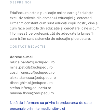
DESPRE NOI
EduPedu.ro este o publicație online care găzduiește
exclusiv articole din domeniul educației și cercetării.
Urmărim constant cum sunt educați copiii noștri, cine și
cum face politicile din educație și cercetare, cine și cum
îi formează pe profesori, cât de adecvate la lumea în
care trăim sunt sistemele de educație și cercetare.
CONTACT REDACȚIE
Adrese e-mail
raluca.pantazi@edupedu.ro
mihai.peticila@edupedu.ro
costin.ionescu@edupedu.ro
alexa.stanescu@edupedu.ro
diana.ghimisi@edupedu.ro
stefan.lefter@edupedu.ro
ramona.florea@edupedu.ro
Notă de informare cu privire la prelucrarea de date
personale prin intermediul site-ului