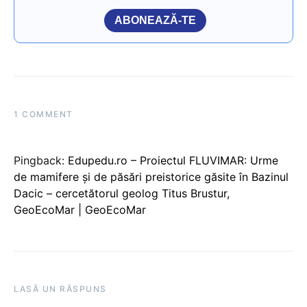
ABONEAZĂ-TE
1 COMMENT
Pingback:
Edupedu.ro – Proiectul FLUVIMAR: Urme
de mamifere și de păsări preistorice găsite în Bazinul
Dacic – cercetătorul geolog Titus Brustur,
GeoEcoMar | GeoEcoMar
LASĂ UN RĂSPUNS