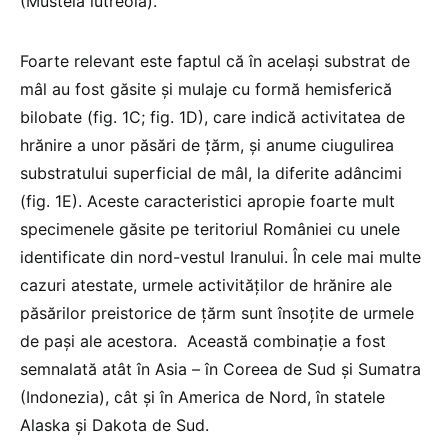
(Mustela lutreola).
Foarte relevant este faptul că în același substrat de
mâl au fost găsite și mulaje cu formă hemisferică
bilobate
(fig. 1C; fig. 1D),
care indică activitatea de
hrănire a unor păsări de țărm, și anume ciugulirea
substratului superficial de mâl, la diferite adâncimi
(fig. 1E). Aceste caracteristici apropie foarte mult
specimenele găsite pe teritoriul României cu unele
identificate din nord-vestul Iranului.
În cele mai multe
cazuri atestate, urmele activităților de hrănire ale
păsărilor preistorice de țărm sunt însoțite de urmele
de pași ale acestora.
Această combinație a fost
semnalată atât în Asia – în Coreea de Sud și Sumatra
(Indonezia), cât și în America de Nord,
în statele
Alaska și Dakota de Sud.