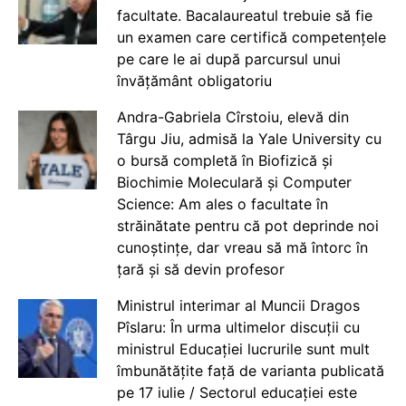
facultate. Bacalaureatul trebuie să fie
un examen care certifică competențele
pe care le ai după parcursul unui
învățământ obligatoriu
Andra-Gabriela Cîrstoiu, elevă din
Târgu Jiu, admisă la Yale University cu
o bursă completă în Biofizică și
Biochimie Moleculară și Computer
Science: Am ales o facultate în
străinătate pentru că pot deprinde noi
cunoștințe, dar vreau să mă întorc în
țară și să devin profesor
Ministrul interimar al Muncii Dragos
Pîslaru: În urma ultimelor discuții cu
ministrul Educației lucrurile sunt mult
îmbunătățite față de varianta publicată
pe 17 iulie / Sectorul educației este