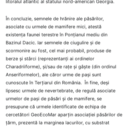
litoralul atlantic al statului nord-american Georgia.
În concluzie, semnele de hrănire ale păsărilor,
asociate cu urmele de mamifere mici, atestă
existența faunei terestre în Ponțianul mediu din
Bazinul Dacic.
Iar semnele de ciugulire și de
scormonire au fost, cel mai probabil, produse de
berze și stârci (reprezentanți ai ordinelor
Charadriiforme), și/sau de
rațe și gâște (din ordinul
Anseriformelor), ale căror urme de pași sunt
cunoscute în Terțiarul din România.
În fine, deși
lipsesc urmele de nevertebrate, de regulă asociate
urmelor de pași de păsări și de mamifere, se
presupune că urmele identificate de echipa de
cercetători GeoEcoMar aparțin asociației păsărilor de
țărm, prezentă la marginea lacurilor, cu substrat