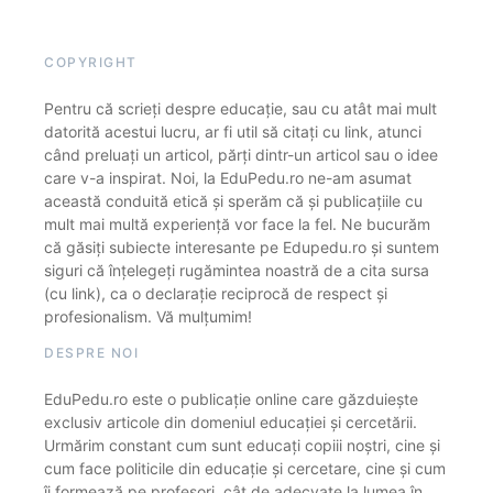
COPYRIGHT
Pentru că scrieți despre educație, sau cu atât mai mult
datorită acestui lucru, ar fi util să citați cu link, atunci
când preluați un articol, părți dintr-un articol sau o idee
care v-a inspirat. Noi, la EduPedu.ro ne-am asumat
această conduită etică și sperăm că și publicațiile cu
mult mai multă experiență vor face la fel. Ne bucurăm
că găsiți subiecte interesante pe Edupedu.ro și suntem
siguri că înțelegeți rugămintea noastră de a cita sursa
(cu link), ca o declarație reciprocă de respect și
profesionalism. Vă mulțumim!
DESPRE NOI
EduPedu.ro este o publicație online care găzduiește
exclusiv articole din domeniul educației și cercetării.
Urmărim constant cum sunt educați copiii noștri, cine și
cum face politicile din educație și cercetare, cine și cum
îi formează pe profesori, cât de adecvate la lumea în