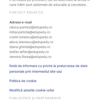
care trăim sunt sistemele de educație și cercetare.
CONTACT REDACȚIE
Adrese e-mail
raluca.pantazi@edupedu.ro
mihai.peticila@edupedu.ro
costin.ionescu@edupedu.ro
alexa.stanescu@edupedu.ro
diana.ghimisi@edupedu.ro
stefan.lefter@edupedu.ro
ramona.florea@edupedu.ro
Notă de informare cu privire la prelucrarea de date
personale prin intermediul site-ului
Politica de cookie
Modifică setarile cookie-urilor
PUBLICITATE ȘI PARTENERIATE