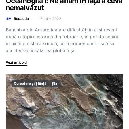
Oceanografi: Ne aflăm în fața a ceva
nemaivăzut
8 iulie 2023
Redacția
Banchiza din Antarctica are dificultăţi în a-şi reveni
după o topire istorică din februarie, în pofida sosirii
iernii în emisfera sudică, un fenomen care riscă să
accelereze încălzirea globală şi…
Vezi articolul
Cercetare și Știință
Știri