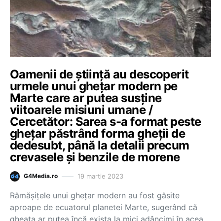
Oamenii de știință au descoperit
urmele unui ghețar modern pe
Marte care ar putea susține
viitoarele misiuni umane /
Cercetător: Sarea s-a format peste
ghețar păstrând forma gheții de
dedesubt, până la detalii precum
crevasele și benzile de morene
19 martie 2023
G4Media.ro
Rămășițele unui ghețar modern au fost găsite
aproape de ecuatorul planetei Marte, sugerând că
gheața ar putea încă exista la mici adâncimi în acea