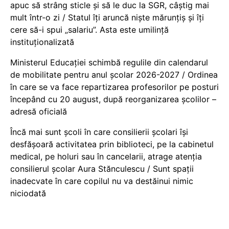
apuc să strâng sticle și să le duc la SGR, câștig mai
mult într-o zi / Statul îți aruncă niște mărunțiș și îți
cere să-i spui „salariu”. Asta este umilință
instituționalizată
Ministerul Educației schimbă regulile din calendarul
de mobilitate pentru anul școlar 2026-2027 / Ordinea
în care se va face repartizarea profesorilor pe posturi
începând cu 20 august, după reorganizarea școlilor –
adresă oficială
Încă mai sunt școli în care consilierii școlari își
desfășoară activitatea prin biblioteci, pe la cabinetul
medical, pe holuri sau în cancelarii, atrage atenția
consilierul școlar Aura Stănculescu / Sunt spații
inadecvate în care copilul nu va destăinui nimic
niciodată