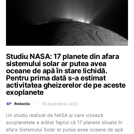
Studiu NASA: 17 planete din afara
sistemului solar ar putea avea
oceane de apă în stare lichidă.
Pentru prima dată s-a estimat
activitatea gheizerelor de pe aceste
exoplanete
19 decembrie 2023
Redacția
Un studiu realizat de NASA şi care vizează
exoplanetele a arătat faptul că 17 planete situate în
afara Sistemului Solar ar putea avea oceane de apă