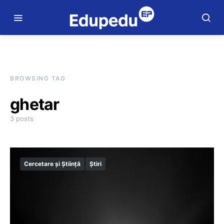
BROWSING TAG
ghetar
3 posts
Cercetare și Știință
Știri