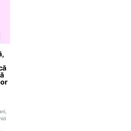
ă,
 că
să
lor
ni,
hid