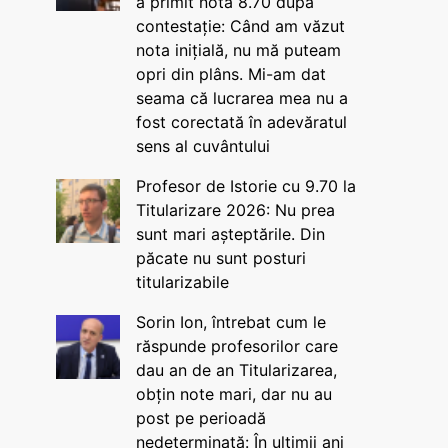
a primit nota 8.70 după
contestație: Când am văzut
nota inițială, nu mă puteam
opri din plâns. Mi-am dat
seama că lucrarea mea nu a
fost corectată în adevăratul
sens al cuvântului
Profesor de Istorie cu 9.70 la
Titularizare 2026: Nu prea
sunt mari așteptările. Din
păcate nu sunt posturi
titularizabile
Sorin Ion, întrebat cum le
răspunde profesorilor care
dau an de an Titularizarea,
obțin note mari, dar nu au
post pe perioadă
nedeterminată: În ultimii ani