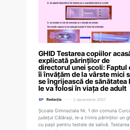
GHID Testarea copiilor acas
explicată părinților de
directorul unei școli: Faptul
îi învățăm de la vârste mici 
se îngrijească de sănătatea 
le va folosi în viața de adult
2 decembrie 2021
Redacția
Școala Gimnaziala Nr. 1 din comuna Curca
județul Călărași, le-a trimis părinților un g
cu pașii pentru testele de salivă. Testarea