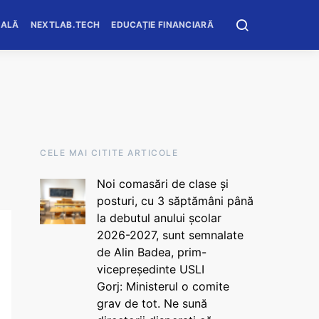
OALĂ
NEXTLAB.TECH
EDUCAȚIE FINANCIARĂ
CELE MAI CITITE ARTICOLE
Noi comasări de clase și
posturi, cu 3 săptămâni până
la debutul anului școlar
2026-2027, sunt semnalate
de Alin Badea, prim-
vicepreședinte USLI
Gorj: Ministerul o comite
grav de tot. Ne sună