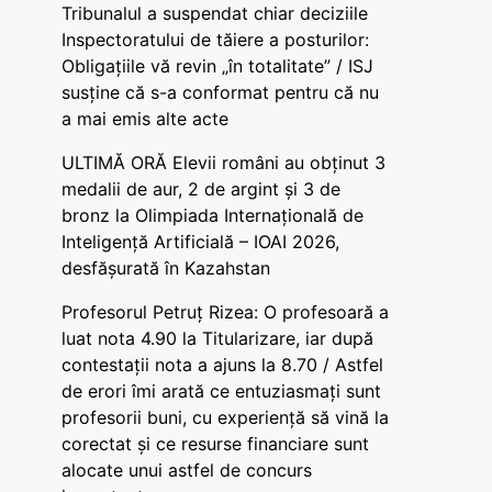
Tribunalul a suspendat chiar deciziile
Inspectoratului de tăiere a posturilor:
Obligațiile vă revin „în totalitate” / ISJ
susține că s-a conformat pentru că nu
a mai emis alte acte
ULTIMĂ ORĂ Elevii români au obținut 3
medalii de aur, 2 de argint și 3 de
bronz la Olimpiada Internațională de
Inteligență Artificială – IOAI 2026,
desfășurată în Kazahstan
Profesorul Petruț Rizea: O profesoară a
luat nota 4.90 la Titularizare, iar după
contestații nota a ajuns la 8.70 / Astfel
de erori îmi arată ce entuziasmați sunt
profesorii buni, cu experiență să vină la
corectat și ce resurse financiare sunt
alocate unui astfel de concurs