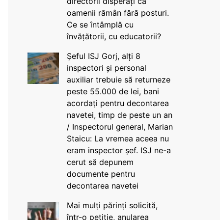
directorii disperați că
oamenii rămân fără posturi.
Ce se întâmplă cu
învățătorii, cu educatorii?
Șeful ISJ Gorj, alți 8
inspectori și personal
auxiliar trebuie să returneze
peste 55.000 de lei, bani
acordați pentru decontarea
navetei, timp de peste un an
/ Inspectorul general, Marian
Staicu: La vremea aceea nu
eram inspector șef. ISJ ne-a
cerut să depunem
documente pentru
decontarea navetei
Mai mulți părinți solicită,
într-o petiție, anularea