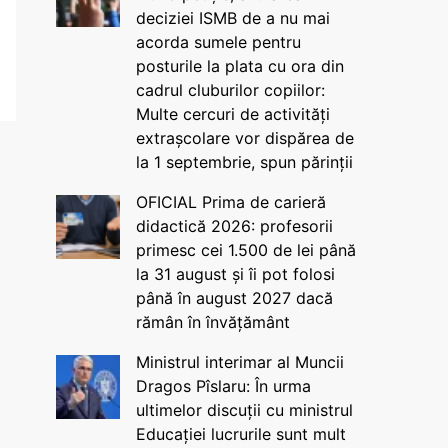
deciziei ISMB de a nu mai
acorda sumele pentru
posturile la plata cu ora din
cadrul cluburilor copiilor:
Multe cercuri de activități
extrașcolare vor dispărea de
la 1 septembrie, spun părinții
OFICIAL Prima de carieră
didactică 2026: profesorii
primesc cei 1.500 de lei până
la 31 august și îi pot folosi
până în august 2027 dacă
rămân în învățământ
Ministrul interimar al Muncii
Dragos Pîslaru: În urma
ultimelor discuții cu ministrul
Educației lucrurile sunt mult