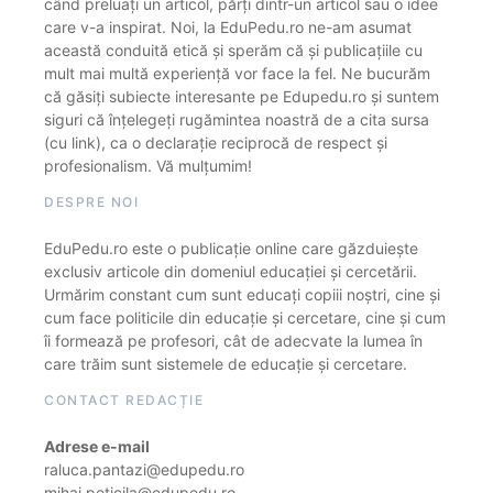
când preluați un articol, părți dintr-un articol sau o idee
care v-a inspirat. Noi, la EduPedu.ro ne-am asumat
această conduită etică și sperăm că și publicațiile cu
mult mai multă experiență vor face la fel. Ne bucurăm
că găsiți subiecte interesante pe Edupedu.ro și suntem
siguri că înțelegeți rugămintea noastră de a cita sursa
(cu link), ca o declarație reciprocă de respect și
profesionalism. Vă mulțumim!
DESPRE NOI
EduPedu.ro este o publicație online care găzduiește
exclusiv articole din domeniul educației și cercetării.
Urmărim constant cum sunt educați copiii noștri, cine și
cum face politicile din educație și cercetare, cine și cum
îi formează pe profesori, cât de adecvate la lumea în
care trăim sunt sistemele de educație și cercetare.
CONTACT REDACȚIE
Adrese e-mail
raluca.pantazi@edupedu.ro
mihai.peticila@edupedu.ro