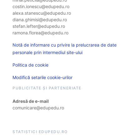
costin.ionescu@edupedu.ro
alexa.stanescu@edupedu.ro
diana.ghimisi@edupedu.ro
stefan.lefter@edupedu.ro
ramona.florea@edupedu.ro
Notă de informare cu privire la prelucrarea de date
personale prin intermediul site-ului
Politica de cookie
Modifică setarile cookie-urilor
PUBLICITATE ȘI PARTENERIATE
Adresă de e-mail
comunicare@edupedu.ro
STATISTICI EDUPEDU.RO