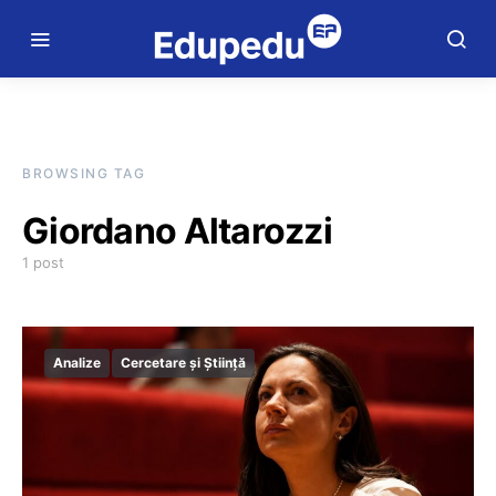
BROWSING TAG
Giordano Altarozzi
1 post
Analize
Cercetare și Știință