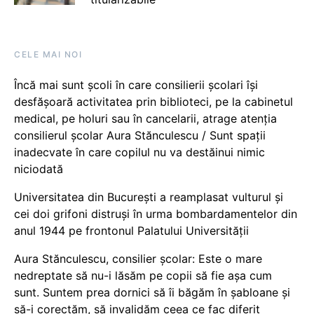
CELE MAI NOI
Încă mai sunt școli în care consilierii școlari își
desfășoară activitatea prin biblioteci, pe la cabinetul
medical, pe holuri sau în cancelarii, atrage atenția
consilierul școlar Aura Stănculescu / Sunt spații
inadecvate în care copilul nu va destăinui nimic
niciodată
Universitatea din București a reamplasat vulturul și
cei doi grifoni distruși în urma bombardamentelor din
anul 1944 pe frontonul Palatului Universității
Aura Stănculescu, consilier școlar: Este o mare
nedreptate să nu-i lăsăm pe copii să fie așa cum
sunt. Suntem prea dornici să îi băgăm în șabloane și
să-i corectăm, să invalidăm ceea ce fac diferit