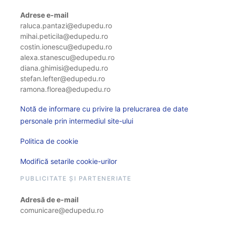
Adrese e-mail
raluca.pantazi@edupedu.ro
mihai.peticila@edupedu.ro
costin.ionescu@edupedu.ro
alexa.stanescu@edupedu.ro
diana.ghimisi@edupedu.ro
stefan.lefter@edupedu.ro
ramona.florea@edupedu.ro
Notă de informare cu privire la prelucrarea de date
personale prin intermediul site-ului
Politica de cookie
Modifică setarile cookie-urilor
PUBLICITATE ȘI PARTENERIATE
Adresă de e-mail
comunicare@edupedu.ro