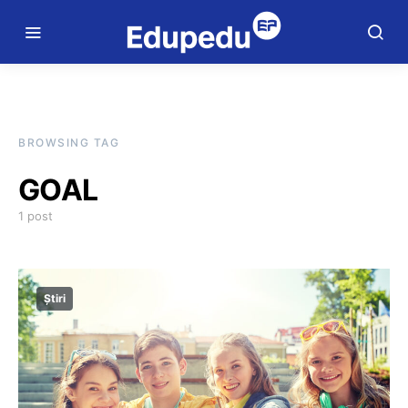
BROWSING TAG
GOAL
1 post
Știri