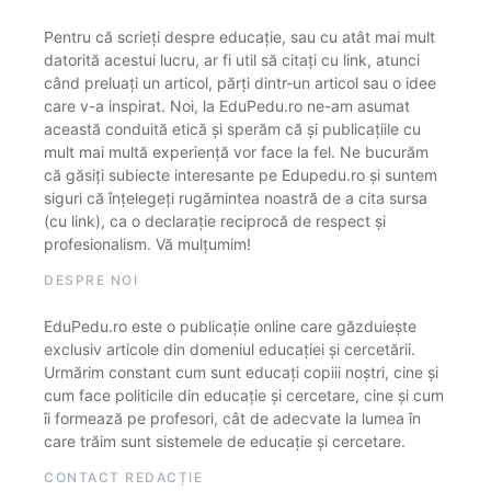
Pentru că scrieți despre educație, sau cu atât mai mult
datorită acestui lucru, ar fi util să citați cu link, atunci
când preluați un articol, părți dintr-un articol sau o idee
care v-a inspirat. Noi, la EduPedu.ro ne-am asumat
această conduită etică și sperăm că și publicațiile cu
mult mai multă experiență vor face la fel. Ne bucurăm
că găsiți subiecte interesante pe Edupedu.ro și suntem
siguri că înțelegeți rugămintea noastră de a cita sursa
(cu link), ca o declarație reciprocă de respect și
profesionalism. Vă mulțumim!
DESPRE NOI
EduPedu.ro este o publicație online care găzduiește
exclusiv articole din domeniul educației și cercetării.
Urmărim constant cum sunt educați copiii noștri, cine și
cum face politicile din educație și cercetare, cine și cum
îi formează pe profesori, cât de adecvate la lumea în
care trăim sunt sistemele de educație și cercetare.
CONTACT REDACȚIE