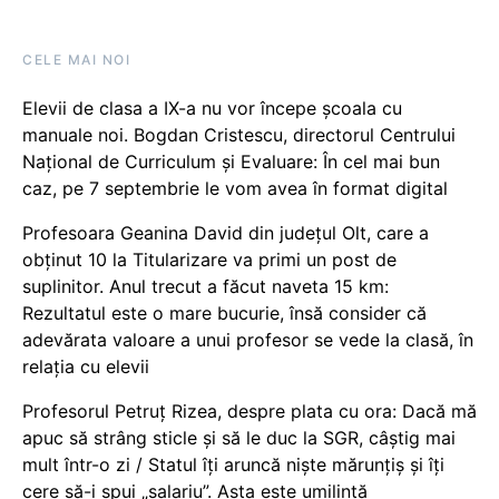
CELE MAI NOI
Elevii de clasa a IX-a nu vor începe școala cu
manuale noi. Bogdan Cristescu, directorul Centrului
Național de Curriculum și Evaluare: În cel mai bun
caz, pe 7 septembrie le vom avea în format digital
Profesoara Geanina David din județul Olt, care a
obținut 10 la Titularizare va primi un post de
suplinitor. Anul trecut a făcut naveta 15 km:
Rezultatul este o mare bucurie, însă consider că
adevărata valoare a unui profesor se vede la clasă, în
relația cu elevii
Profesorul Petruț Rizea, despre plata cu ora: Dacă mă
apuc să strâng sticle și să le duc la SGR, câștig mai
mult într-o zi / Statul îți aruncă niște mărunțiș și îți
cere să-i spui „salariu”. Asta este umilință