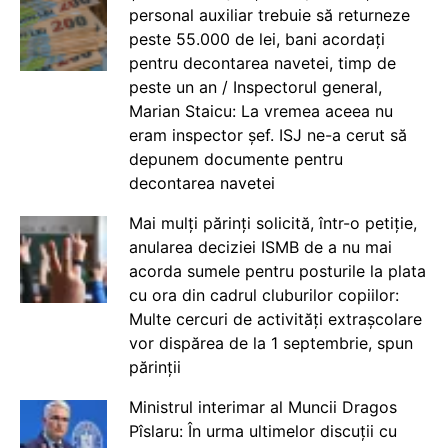
personal auxiliar trebuie să returneze
peste 55.000 de lei, bani acordați
pentru decontarea navetei, timp de
peste un an / Inspectorul general,
Marian Staicu: La vremea aceea nu
eram inspector șef. ISJ ne-a cerut să
depunem documente pentru
decontarea navetei
Mai mulți părinți solicită, într-o petiție,
anularea deciziei ISMB de a nu mai
acorda sumele pentru posturile la plata
cu ora din cadrul cluburilor copiilor:
Multe cercuri de activități extrașcolare
vor dispărea de la 1 septembrie, spun
părinții
Ministrul interimar al Muncii Dragos
Pîslaru: În urma ultimelor discuții cu