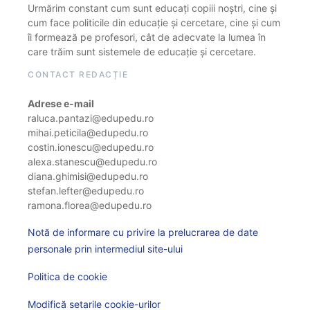
Urmărim constant cum sunt educați copiii noștri, cine și
cum face politicile din educație și cercetare, cine și cum
îi formează pe profesori, cât de adecvate la lumea în
care trăim sunt sistemele de educație și cercetare.
CONTACT REDACȚIE
Adrese e-mail
raluca.pantazi@edupedu.ro
mihai.peticila@edupedu.ro
costin.ionescu@edupedu.ro
alexa.stanescu@edupedu.ro
diana.ghimisi@edupedu.ro
stefan.lefter@edupedu.ro
ramona.florea@edupedu.ro
Notă de informare cu privire la prelucrarea de date
personale prin intermediul site-ului
Politica de cookie
Modifică setarile cookie-urilor