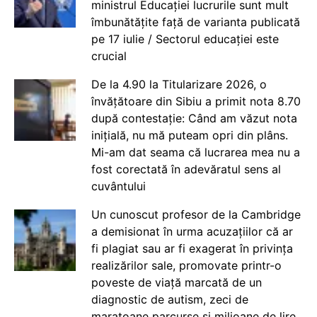
ministrul Educației lucrurile sunt mult
îmbunătățite față de varianta publicată
pe 17 iulie / Sectorul educației este
crucial
De la 4.90 la Titularizare 2026, o
învățătoare din Sibiu a primit nota 8.70
după contestație: Când am văzut nota
inițială, nu mă puteam opri din plâns.
Mi-am dat seama că lucrarea mea nu a
fost corectată în adevăratul sens al
cuvântului
Un cunoscut profesor de la Cambridge
a demisionat în urma acuzațiilor că ar
fi plagiat sau ar fi exagerat în privința
realizărilor sale, promovate printr-o
poveste de viață marcată de un
diagnostic de autism, zeci de
maratoane parcurse și milioane de lire