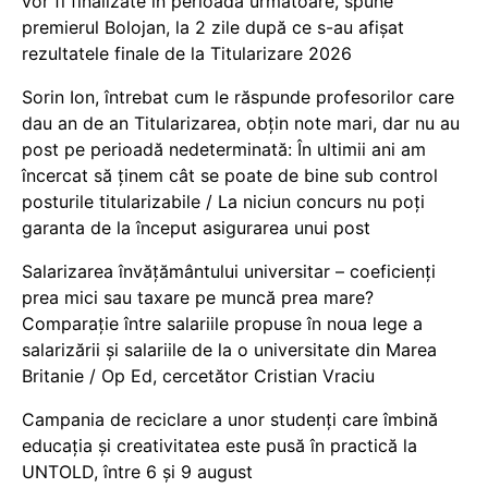
vor fi finalizate în perioada următoare, spune
premierul Bolojan, la 2 zile după ce s-au afișat
rezultatele finale de la Titularizare 2026
Sorin Ion, întrebat cum le răspunde profesorilor care
dau an de an Titularizarea, obțin note mari, dar nu au
post pe perioadă nedeterminată: În ultimii ani am
încercat să ținem cât se poate de bine sub control
posturile titularizabile / La niciun concurs nu poți
garanta de la început asigurarea unui post
Salarizarea învățământului universitar – coeficienți
prea mici sau taxare pe muncă prea mare?
Comparație între salariile propuse în noua lege a
salarizării și salariile de la o universitate din Marea
Britanie / Op Ed, cercetător Cristian Vraciu
Campania de reciclare a unor studenți care îmbină
educația și creativitatea este pusă în practică la
UNTOLD, între 6 și 9 august