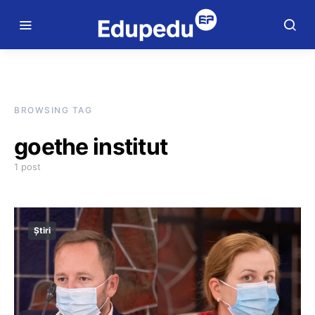
BROWSING TAG
goethe institut
1 post
Știri