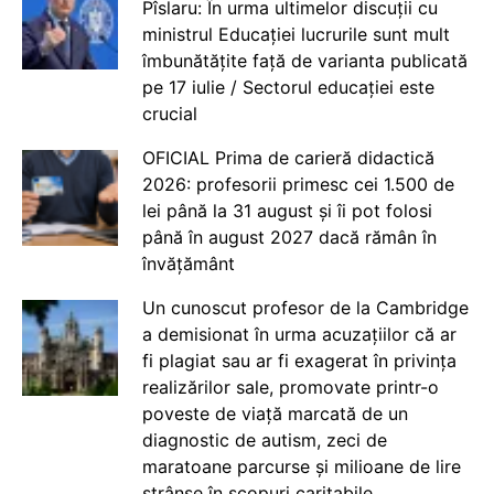
Pîslaru: În urma ultimelor discuții cu
ministrul Educației lucrurile sunt mult
îmbunătățite față de varianta publicată
pe 17 iulie / Sectorul educației este
crucial
OFICIAL Prima de carieră didactică
2026: profesorii primesc cei 1.500 de
lei până la 31 august și îi pot folosi
până în august 2027 dacă rămân în
învățământ
Un cunoscut profesor de la Cambridge
a demisionat în urma acuzațiilor că ar
fi plagiat sau ar fi exagerat în privința
realizărilor sale, promovate printr-o
poveste de viață marcată de un
diagnostic de autism, zeci de
maratoane parcurse și milioane de lire
strânse în scopuri caritabile