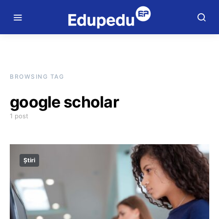
BROWSING TAG
google scholar
1 post
Știri