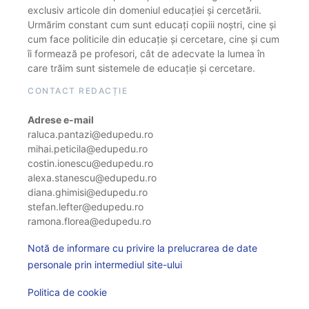
exclusiv articole din domeniul educației și cercetării.
Urmărim constant cum sunt educați copiii noștri, cine și
cum face politicile din educație și cercetare, cine și cum
îi formează pe profesori, cât de adecvate la lumea în
care trăim sunt sistemele de educație și cercetare.
CONTACT REDACȚIE
Adrese e-mail
raluca.pantazi@edupedu.ro
mihai.peticila@edupedu.ro
costin.ionescu@edupedu.ro
alexa.stanescu@edupedu.ro
diana.ghimisi@edupedu.ro
stefan.lefter@edupedu.ro
ramona.florea@edupedu.ro
Notă de informare cu privire la prelucrarea de date
personale prin intermediul site-ului
Politica de cookie