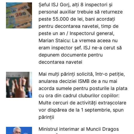
Șeful ISJ Gorj, alți 8 inspectori și
personal auxiliar trebuie să returneze
peste 55.000 de lei, bani acordați
pentru decontarea navetei, timp de
peste un an / Inspectorul general,
Marian Staicu: La vremea aceea nu
eram inspector șef. ISJ ne-a cerut să
depunem documente pentru
decontarea navetei
Mai mulți părinți solicită, într-o petiție,
anularea deciziei ISMB de a nu mai
acorda sumele pentru posturile la plata
cu ora din cadrul cluburilor copiilor:
Multe cercuri de activități extrașcolare
vor dispărea de la 1 septembrie, spun
părinții
Ministrul interimar al Muncii Dragos