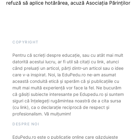
refuză să aplice hotărârea, acuză Asociația Părinților
COPYRIGHT
Pentru că scrieți despre educație, sau cu atât mai mult
datorită acestui lucru, ar fi util să citați cu link, atunci
când preluați un articol, părți dintr-un articol sau o idee
care v-a inspirat. Noi, la EduPedu.ro ne-am asumat
această conduită etică și sperăm că și publicațiile cu
mult mai multă experiență vor face la fel. Ne bucurăm
că găsiți subiecte interesante pe Edupedu.ro și suntem
siguri că înțelegeți rugămintea noastră de a cita sursa
(cu link), ca o declarație reciprocă de respect și
profesionalism. Vă mulțumim!
DESPRE NOI
EduPedu.ro este o publicație online care găzduiește