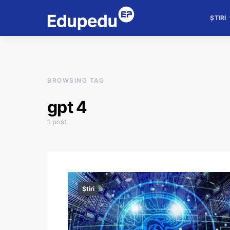
ȘTIRI
BROWSING TAG
gpt 4
1 post
Știri