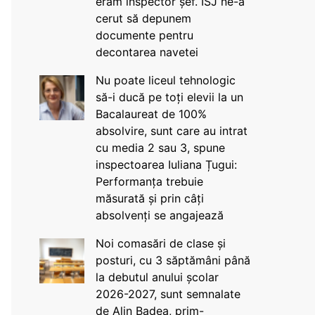
eram inspector șef. ISJ ne-a
cerut să depunem
documente pentru
decontarea navetei
Nu poate liceul tehnologic
să-i ducă pe toți elevii la un
Bacalaureat de 100%
absolvire, sunt care au intrat
cu media 2 sau 3, spune
inspectoarea Iuliana Țugui:
Performanța trebuie
măsurată și prin câți
absolvenți se angajează
Noi comasări de clase și
posturi, cu 3 săptămâni până
la debutul anului școlar
2026-2027, sunt semnalate
de Alin Badea, prim-