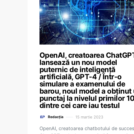
OpenAI, creatoarea ChatGP
lansează un nou model
puternic de inteligență
artificială, GPT-4 / Într-o
simulare a examenului de
barou, noul model a obținut
punctaj la nivelul primilor 
dintre cei care iau testul
15 martie 2023
Redacția
OpenAI, creatoarea chatbotului de succe