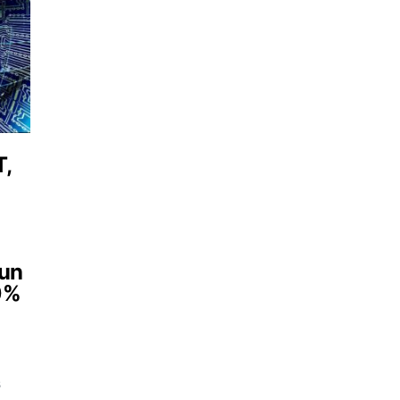
T,
 un
10%
s