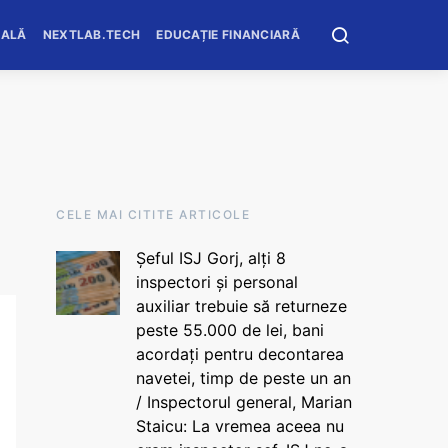
OALĂ
NEXTLAB.TECH
EDUCAȚIE FINANCIARĂ
CELE MAI CITITE ARTICOLE
Șeful ISJ Gorj, alți 8
inspectori și personal
auxiliar trebuie să returneze
peste 55.000 de lei, bani
acordați pentru decontarea
navetei, timp de peste un an
/ Inspectorul general, Marian
Staicu: La vremea aceea nu