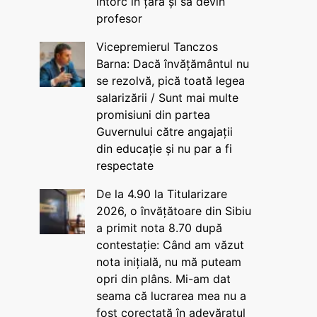
întorc în țară și să devin
profesor
Vicepremierul Tanczos
Barna: Dacă învățământul nu
se rezolvă, pică toată legea
salarizării / Sunt mai multe
promisiuni din partea
Guvernului către angajații
din educație și nu par a fi
respectate
De la 4.90 la Titularizare
2026, o învățătoare din Sibiu
a primit nota 8.70 după
contestație: Când am văzut
nota inițială, nu mă puteam
opri din plâns. Mi-am dat
seama că lucrarea mea nu a
fost corectată în adevăratul