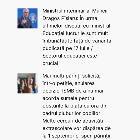
Ministrul interimar al Muncii
Dragos Pîslaru: În urma
ultimelor discuții cu ministrul
Educației lucrurile sunt mult
îmbunătățite față de varianta
publicată pe 17 iulie /
Sectorul educației este
crucial
Mai mulți părinți solicită,
într-o petiție, anularea
deciziei ISMB de a nu mai
acorda sumele pentru
posturile la plata cu ora din
cadrul cluburilor copiilor:
Multe cercuri de activități
extrașcolare vor dispărea de
la 1 septembrie, spun părinții