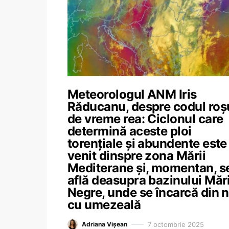
Meteorologul ANM Iris
Răducanu, despre codul roș
de vreme rea: Ciclonul care
determină aceste ploi
torențiale și abundente este
venit dinspre zona Mării
Mediterane și, momentan, s
află deasupra bazinului Mări
Negre, unde se încarcă din 
cu umezeală
7 octombrie 2025
Adriana Vișean