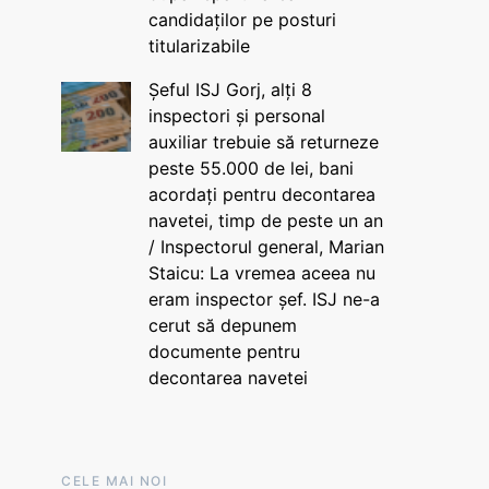
candidaților pe posturi
titularizabile
Șeful ISJ Gorj, alți 8
inspectori și personal
auxiliar trebuie să returneze
peste 55.000 de lei, bani
acordați pentru decontarea
navetei, timp de peste un an
/ Inspectorul general, Marian
Staicu: La vremea aceea nu
eram inspector șef. ISJ ne-a
cerut să depunem
documente pentru
decontarea navetei
CELE MAI NOI