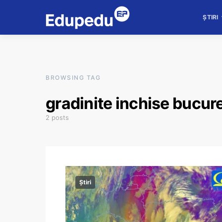
ȘTIRI
BROWSING TAG
gradinite inchise bucure
2 posts
Știri