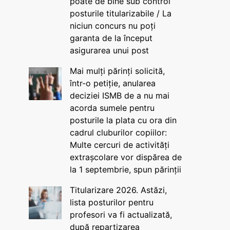
poate de bine sub control
posturile titularizabile / La
niciun concurs nu poți
garanta de la început
asigurarea unui post
Mai mulți părinți solicită,
într-o petiție, anularea
deciziei ISMB de a nu mai
acorda sumele pentru
posturile la plata cu ora din
cadrul cluburilor copiilor:
Multe cercuri de activități
extrașcolare vor dispărea de
la 1 septembrie, spun părinții
Titularizare 2026. Astăzi,
lista posturilor pentru
profesori va fi actualizată,
după repartizarea