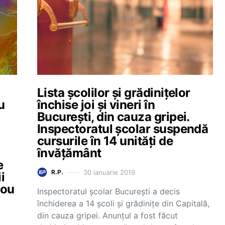
Lista școlilor și grădinițelor
u
închise joi și vineri în
București, din cauza gripei.
Inspectoratul școlar suspendă
cursurile în 14 unități de
învățământ
e
30 ianuarie 2019
R.P.
i
nou
Inspectoratul școlar București a decis
închiderea a 14 școli și grădinițe din Capitală,
din cauza gripei. Anunțul a fost făcut