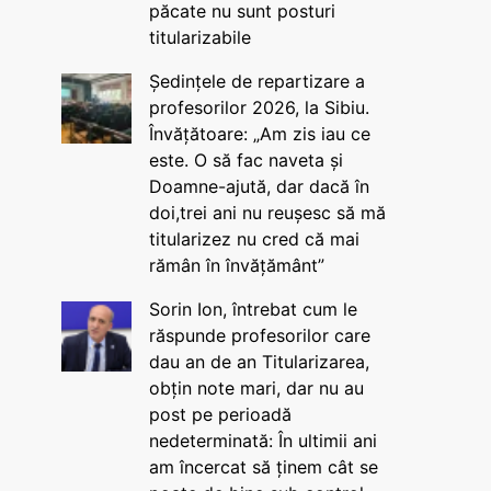
păcate nu sunt posturi
titularizabile
Ședințele de repartizare a
profesorilor 2026, la Sibiu.
Învățătoare: „Am zis iau ce
este. O să fac naveta și
Doamne-ajută, dar dacă în
doi,trei ani nu reușesc să mă
titularizez nu cred că mai
rămân în învățământ”
Sorin Ion, întrebat cum le
răspunde profesorilor care
dau an de an Titularizarea,
obțin note mari, dar nu au
post pe perioadă
nedeterminată: În ultimii ani
am încercat să ținem cât se