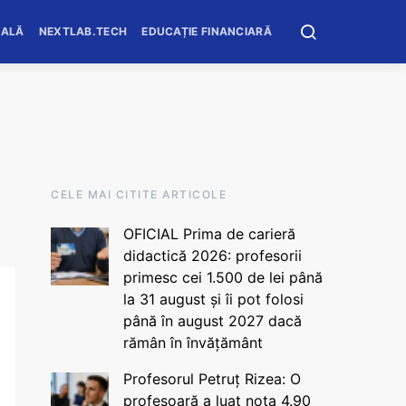
OALĂ
NEXTLAB.TECH
EDUCAȚIE FINANCIARĂ
CELE MAI CITITE ARTICOLE
OFICIAL Prima de carieră
didactică 2026: profesorii
primesc cei 1.500 de lei până
la 31 august și îi pot folosi
până în august 2027 dacă
rămân în învățământ
Profesorul Petruț Rizea: O
profesoară a luat nota 4.90